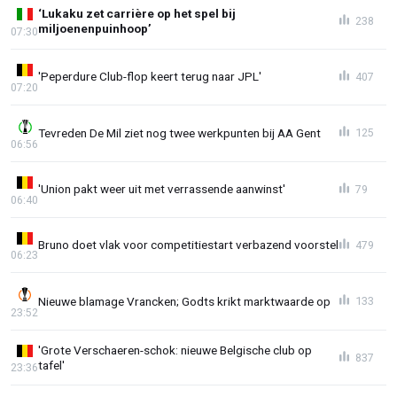
‘Lukaku zet carrière op het spel bij
238
miljoenenpuinhoop’
07:30
'Peperdure Club-flop keert terug naar JPL'
407
07:20
Tevreden De Mil ziet nog twee werkpunten bij AA Gent
125
06:56
'Union pakt weer uit met verrassende aanwinst'
79
06:40
Bruno doet vlak voor competitiestart verbazend voorstel
479
06:23
Nieuwe blamage Vrancken; Godts krikt marktwaarde op
133
23:52
'Grote Verschaeren-schok: nieuwe Belgische club op
837
tafel'
23:36