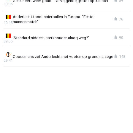
Genk heeft wéér goud: “De volgende grote toptransfer”
59
10:36
Anderlecht toont spierballen in Europa: “Echte
76
mannenmatch”
10:15
'Standard siddert: sterkhouder alnog weg?'
90
09:56
Coosemans zet Anderlecht met voeten op grond na zege
148
09:41