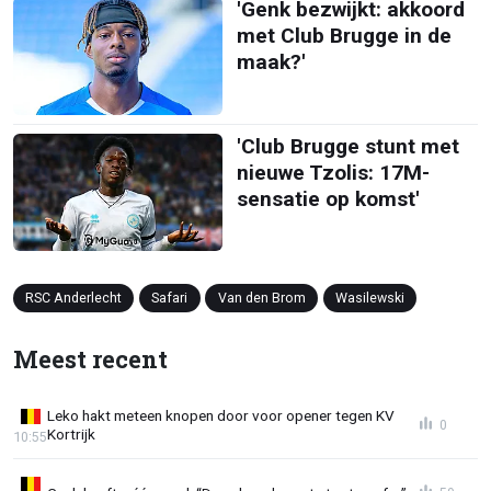
'Genk bezwijkt: akkoord
met Club Brugge in de
maak?'
'Club Brugge stunt met
nieuwe Tzolis: 17M-
sensatie op komst'
RSC Anderlecht
Safari
Van den Brom
Wasilewski
Meest recent
Leko hakt meteen knopen door voor opener tegen KV
0
Kortrijk
10:55