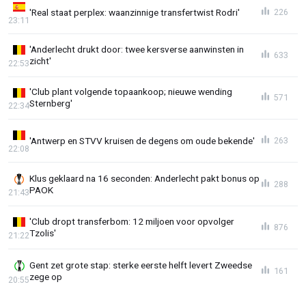
'Real staat perplex: waanzinnige transfertwist Rodri'
226
23:11
'Anderlecht drukt door: twee kersverse aanwinsten in
633
zicht'
22:53
'Club plant volgende topaankoop; nieuwe wending
571
Sternberg'
22:34
'Antwerp en STVV kruisen de degens om oude bekende'
263
22:08
Klus geklaard na 16 seconden: Anderlecht pakt bonus op
288
PAOK
21:43
'Club dropt transferbom: 12 miljoen voor opvolger
876
Tzolis'
21:22
Gent zet grote stap: sterke eerste helft levert Zweedse
161
zege op
20:55