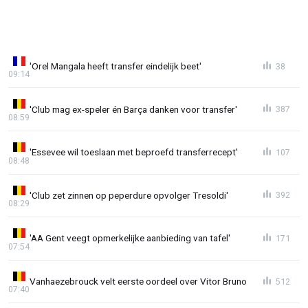
'Orel Mangala heeft transfer eindelijk beet'
38
09:14
'Club mag ex-speler én Barça danken voor transfer'
387
08:59
'Essevee wil toeslaan met beproefd transferrecept'
107
08:48
'Club zet zinnen op peperdure opvolger Tresoldi'
392
08:29
'AA Gent veegt opmerkelijke aanbieding van tafel'
171
07:54
Vanhaezebrouck velt eerste oordeel over Vitor Bruno
512
07:40