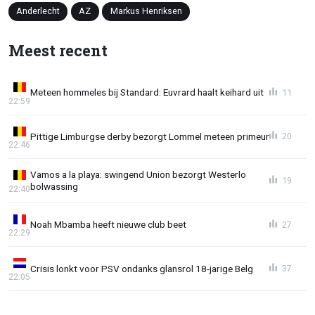
Anderlecht
AZ
Markus Henriksen
Meest recent
Meteen hommeles bij Standard: Euvrard haalt keihard uit
11
22:59
Pittige Limburgse derby bezorgt Lommel meteen primeur
20
22:46
Vamos a la playa: swingend Union bezorgt Westerlo
19
bolwassing
22:40
Noah Mbamba heeft nieuwe club beet
27
22:29
Crisis lonkt voor PSV ondanks glansrol 18-jarige Belg
37
22:05