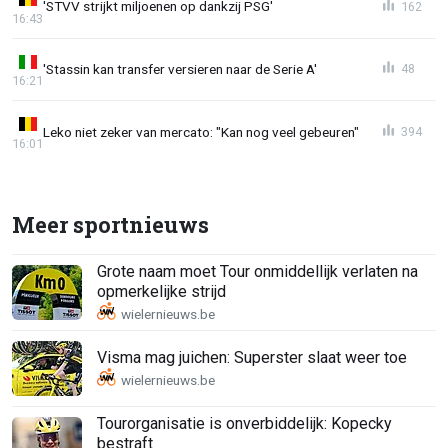
'STVV strijkt miljoenen op dankzij PSG'
162
16:43
'Stassin kan transfer versieren naar de Serie A'
48
16:21
Leko niet zeker van mercato: "Kan nog veel gebeuren"
394
16:01
Meer sportnieuws
Grote naam moet Tour onmiddellijk verlaten na
opmerkelijke strijd
Visma mag juichen: Superster slaat weer toe
Tourorganisatie is onverbiddelijk: Kopecky
bestraft