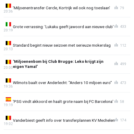
'Miljoenentransfer Cercle, Kortrijk wil ook nog toeslaan'
79
20:36
Grote verrassing: 'Lukaku geeft jawoord aan nieuwe club'
433
20:19
Standard begint nieuw seizoen met serieuze mokerslag
112
20:13
‘Miljoenenbom bij Club Brugge: Leko krijgt zijn
499
eigen Yamal’
20:00
Wilmots baalt over Anderlecht: "Anders 10 miljoen euro"
473
19:36
'PSG vindt akkoord en haalt grote naam bij FC Barcelona'
58
19:19
Vanderbiest geeft info over transferplannen KV Mechelen
174
19:02