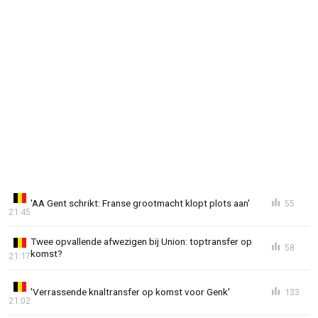
'AA Gent schrikt: Franse grootmacht klopt plots aan'
55
21:45
Twee opvallende afwezigen bij Union: toptransfer op
58
komst?
21:17
'Verrassende knaltransfer op komst voor Genk'
133
21:02