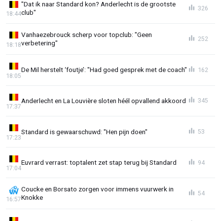
"Dat ik naar Standard kon? Anderlecht is de grootste
326
club"
18:44
Vanhaezebrouck scherp voor topclub: "Geen
252
verbetering"
18:18
De Mil herstelt ‘foutje’: "Had goed gesprek met de coach"
162
18:05
Anderlecht en La Louvière sloten héél opvallend akkoord
345
17:37
Standard is gewaarschuwd: "Hen pijn doen"
53
17:23
Euvrard verrast: toptalent zet stap terug bij Standard
94
17:04
Coucke en Borsato zorgen voor immens vuurwerk in
54
Knokke
16:57