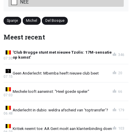
NEE
Spanje
Michel
Del Bosque
Meest recent
'Club Brugge stunt met nieuwe Tzolis: 17M-sensatie
346
op komst'
07:30
Geen Anderlecht: Mbemba heeft nieuwe club beet
20
07:15
Mechele looft aanwinst: "Heel goede speler"
66
07:03
Anderlecht in dubio: weldra afscheid van ‘toptransfer’?
179
06:48
Kritiek neemt toe: AA Gent moét aan klantenbinding doen
103
06:23