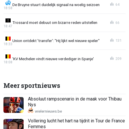
De Bruyne stuurt duidelijk signaal na woelig seizoen
64
18:58
Trossard moet debuut om bizarre reden uitstellen
66
18:47
Union ontdekt 'transfer': "Hij lijkt wel nieuwe speler"
131
18:33
'KV Mechelen vindt nieuwe verdediger in Spanje'
209
18:08
Meer sportnieuws
Absoluut rampscenario in de maak voor Thibau
Nys
Vollering lucht het hart na tijdrit in Tour de France
Femmes