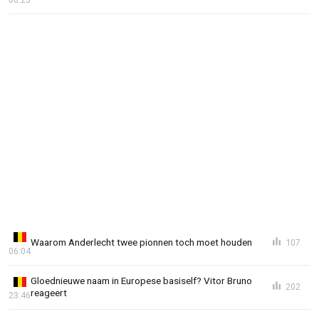
Waarom Anderlecht twee pionnen toch moet houden
107
06:04
Gloednieuwe naam in Europese basiself? Vitor Bruno
202
reageert
23:46