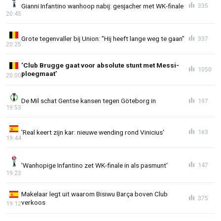
Gianni Infantino wanhoop nabij: gesjacher met WK-finale
335
20:45
Grote tegenvaller bij Union: "Hij heeft lange weg te gaan"
337
20:25
‘Club Brugge gaat voor absolute stunt met Messi-
1050
ploegmaat’
20:00
De Mil schat Gentse kansen tegen Göteborg in
197
19:53
'Real keert zijn kar: nieuwe wending rond Vinicius'
163
19:44
'Wanhopige Infantino zet WK-finale in als pasmunt'
147
19:23
Makelaar legt uit waarom Bisiwu Barça boven Club
375
verkoos
19:12