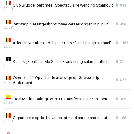
Club Brugge loert mee: 'Spectaculaire wending Stankovic'
811
23:19
'Antwerp niet uitgeshopt: twee versterkingen in pijplijn'
498
22:53
Adedeji-Sternberg tóch naar Club? "Heel pijnlijk verhaal"
1166
22:37
Koninklijk onthaal Mo Salah: krankzinnig salaris onthuld
84
22:11
Over en uit? Opvallende afwezige op Griekse trip
677
Anderlecht
21:51
'Real Madrid pakt groots uit: transfer van 125 miljoen'
305
21:35
Gigantische opdoffer Union: steunpilaar maanden out
188
21:09