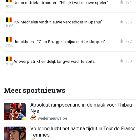
Union ontdekt 'transfer': "Hij lijkt wel nieuwe speler"
131
18:33
'KV Mechelen vindt nieuwe verdediger in Spanje'
205
18:08
Jonckheere: "Club Brugge is bijna niet te kloppen"
782
17:50
Antwerp strikt eindelijk langverwachte spits
180
17:25
Meer sportnieuws
Absoluut rampscenario in de maak voor Thibau
Nys
Vollering lucht het hart na tijdrit in Tour de France
Femmes