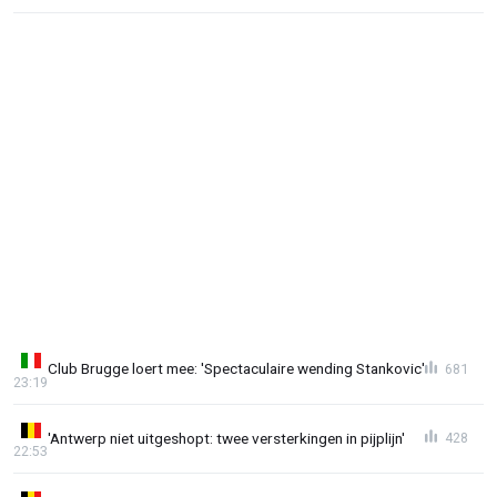
Club Brugge loert mee: 'Spectaculaire wending Stankovic'
681
23:19
'Antwerp niet uitgeshopt: twee versterkingen in pijplijn'
428
22:53