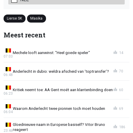
Lierse SK
Masika
Meest recent
Mechele looft aanwinst: "Heel goede speler"
14
07:03
Anderlecht in dubio: weldra afscheid van ‘toptransfer’?
70
06:48
Kritiek neemt toe: AA Gent moét aan klantenbinding doen
60
06:23
Waarom Anderlecht twee pionnen toch moet houden
69
06:04
Gloednieuwe naam in Europese basiself? Vitor Bruno
186
reageert
23:46