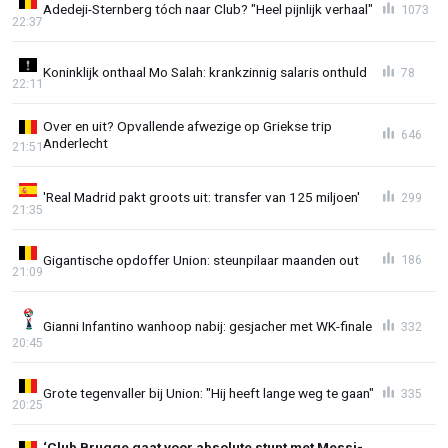
Adedeji-Sternberg tóch naar Club? "Heel pijnlijk verhaal"
1073
22:37
Koninklijk onthaal Mo Salah: krankzinnig salaris onthuld
78
22:11
Over en uit? Opvallende afwezige op Griekse trip
646
Anderlecht
21:51
'Real Madrid pakt groots uit: transfer van 125 miljoen'
299
21:35
Gigantische opdoffer Union: steunpilaar maanden out
186
21:09
Gianni Infantino wanhoop nabij: gesjacher met WK-finale
332
20:45
Grote tegenvaller bij Union: "Hij heeft lange weg te gaan"
335
20:25
‘Club Brugge gaat voor absolute stunt met Messi-