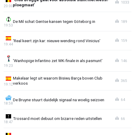
1033
ploegmaat’
20:00
De Mil schat Gentse kansen tegen Göteborg in
189
19:53
'Real keert zijn kar: nieuwe wending rond Vinicius'
159
19:44
'Wanhopige Infantino zet WK-finale in als pasmunt'
146
19:23
Makelaar legt uit waarom Bisiwu Barça boven Club
365
verkoos
19:12
De Bruyne stuurt duidelijk signaal na woelig seizoen
64
18:58
Trossard moet debuut om bizarre reden uitstellen
66
18:47