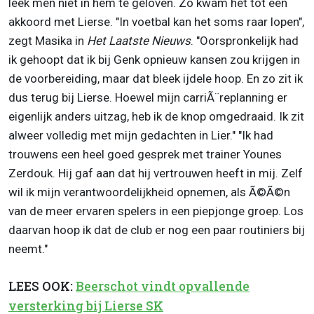
leek men niet in hem te geloven. Zo kwam het tot een
akkoord met Lierse. "In voetbal kan het soms raar lopen",
zegt Masika in
Het Laatste Nieuws
. "Oorspronkelijk had
ik gehoopt dat ik bij Genk opnieuw kansen zou krijgen in
de voorbereiding, maar dat bleek ijdele hoop. En zo zit ik
dus terug bij Lierse. Hoewel mijn carriÃ¨replanning er
eigenlijk anders uitzag, heb ik de knop omgedraaid. Ik zit
alweer volledig met mijn gedachten in Lier." "Ik had
trouwens een heel goed gesprek met trainer Younes
Zerdouk. Hij gaf aan dat hij vertrouwen heeft in mij. Zelf
wil ik mijn verantwoordelijkheid opnemen, als Ã©Ã©n
van de meer ervaren spelers in een piepjonge groep. Los
daarvan hoop ik dat de club er nog een paar routiniers bij
neemt."
LEES OOK:
Beerschot vindt opvallende
versterking bij Lierse SK