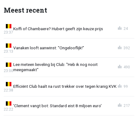
Meest recent
Koffi of Chambaere? Hubert geeft zijn keuze prijs
24
23:37
Vanaken looft aanwinst: "Ongelooflijk!"
392
23:13
Lee meteen lieveling bij Club: "Heb ik nog nooit
490
meegemaakt"
23:00
Efficiënt Club haalt na rust trekker over tegen kranig KVK
99
22:38
'Clement vangt bot: Standard eist 8 miljoen euro'
217
22:22