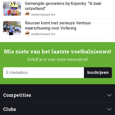
Gemengde gevoelens bij Kopecky: "Ik baal
ontzettend"
Reusser komt met serieuze Ventoux-
waarschuwing voor Vollering
Mis niets van het laatste voetbalnieuws!
Schrijf je in voor onze nieuwsbrief
Inschrijven
Competities
Clubs