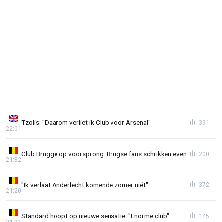
Tzolis: "Daarom verliet ik Club voor Arsenal"
391
22:01
Club Brugge op voorsprong: Brugse fans schrikken even
200
21:32
"Ik verlaat Anderlecht komende zomer niét"
372
21:20
Standard hoopt op nieuwe sensatie: "Enorme club"
145
21:01