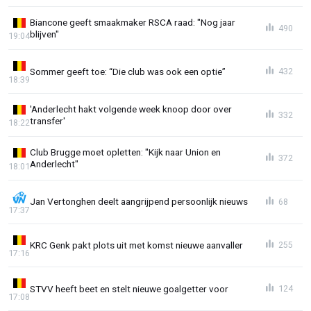
Biancone geeft smaakmaker RSCA raad: "Nog jaar
490
blijven"
19:04
Sommer geeft toe: “Die club was ook een optie”
432
18:39
'Anderlecht hakt volgende week knoop door over
332
transfer'
18:22
Club Brugge moet opletten: "Kijk naar Union en
372
Anderlecht"
18:01
Jan Vertonghen deelt aangrijpend persoonlijk nieuws
68
17:37
KRC Genk pakt plots uit met komst nieuwe aanvaller
255
17:16
STVV heeft beet en stelt nieuwe goalgetter voor
124
17:08