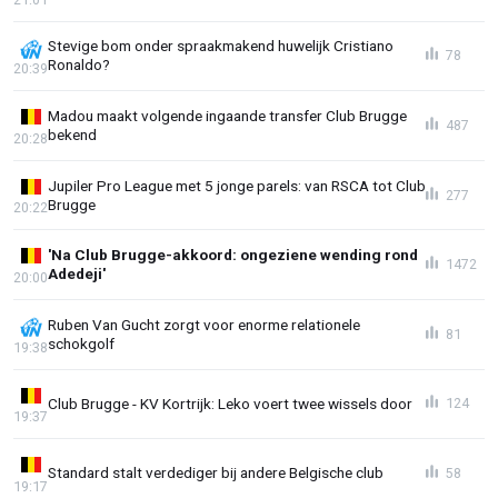
Stevige bom onder spraakmakend huwelijk Cristiano
78
Ronaldo?
20:39
Madou maakt volgende ingaande transfer Club Brugge
487
bekend
20:28
Jupiler Pro League met 5 jonge parels: van RSCA tot Club
277
Brugge
20:22
'Na Club Brugge-akkoord: ongeziene wending rond
1472
Adedeji'
20:00
Ruben Van Gucht zorgt voor enorme relationele
81
schokgolf
19:38
Club Brugge - KV Kortrijk: Leko voert twee wissels door
124
19:37
Standard stalt verdediger bij andere Belgische club
58
19:17