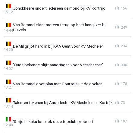
Jonckheere snoert iedereen de mond bij KV Kortrijk
156
15:12
Van Bommel slaat meteen terug op heet hangijzer bij
249
Duivels
14:44
De Mil grijpt hard in bij KAA Gent voor KV Mechelen
234
14:20
'Oude bekende blijft aandringen voor Verschaeren'
336
14:02
Van Bommel doet plan met Courtois uit de doeken
178
13:27
Talenten tekenen bij Anderlecht, KV Mechelen en Kortrijk
73
13:14
'Strijd Lukaku los: ook deze topclub probeert'
197
12:48