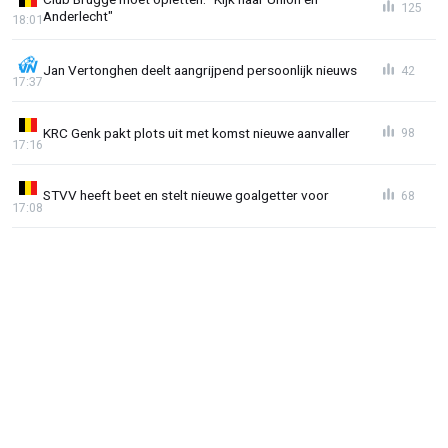
125
Anderlecht"
18:01
Jan Vertonghen deelt aangrijpend persoonlijk nieuws
42
17:37
KRC Genk pakt plots uit met komst nieuwe aanvaller
98
17:16
STVV heeft beet en stelt nieuwe goalgetter voor
68
17:08