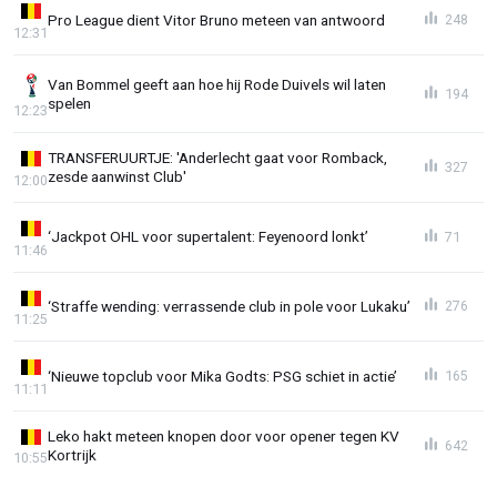
Pro League dient Vitor Bruno meteen van antwoord
248
12:31
Van Bommel geeft aan hoe hij Rode Duivels wil laten
194
spelen
12:23
TRANSFERUURTJE: 'Anderlecht gaat voor Romback,
327
zesde aanwinst Club'
12:00
‘Jackpot OHL voor supertalent: Feyenoord lonkt’
71
11:46
‘Straffe wending: verrassende club in pole voor Lukaku’
276
11:25
‘Nieuwe topclub voor Mika Godts: PSG schiet in actie’
165
11:11
Leko hakt meteen knopen door voor opener tegen KV
642
Kortrijk
10:55