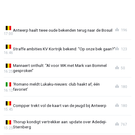
Antwerp haalt twee oude bekenden terug naar de Bosuil
196
17:00
Straffe ambities KV Kortrijk bekend: “Op onze bek gaan?”
123
16:46
Mannaert onthult: “Al voor WK met Mark van Bommel
50
gesproken”
16:25
‘Romano meldt Lukaku-nieuws: club haakt af, één
180
favoriet’
16:12
Compper trekt vol de kaart van de jeugd bij Antwerp
180
15:45
Thorup kondigt vertrekker aan: update over Adedeji-
767
Sternberg
15:25