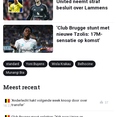
United neemt straf
besluit over Lammens
'Club Brugge stunt met
nieuwe Tzolis: 17M-
sensatie op komst'
standard
Yoni Buyens
Wisla Krakau
Belhocine
Munangi Bia
Meest recent
'Anderlecht hakt volgende week knoop door over
37
transfer'
18:22
Club Brugge moet opletten: "Kijk naar Union en