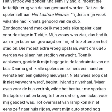
Het vertrok wel zonder Khaleem Hyland, al moest die
letterlijk terug van de bus gestuurd worden. Dat zei de
speler zelf aan
Het Laatste Nieuws
. "Tijdens mijn week
vakantie had ik niets gehoord van de club.
Zondagochtend maakte ik me zoals elke speler klaar
voor de stage in Turkije. Mijn vrouw was ziek, dus had ik
aan mijn buurman gevraagd om mij af te zetten aan het
stadion. Die moest extra vroeg opstaan, want om 6u45
werden we al aan het stadion verwacht. Toen ik
aankwam, gooide ik mijn bagage in de laadruimte van de
bus. Daarna gaf ik alle spelers en trainers een hand en
wenste hen een gelukkig nieuwjaar. Niets wees erop dat
ik niet verwacht werd", begint Hyland z'n verhaal. "Maar
even voor de bus vertrok, wilde het bestuur me spreken.
Ik stapte en uit en kreeg te horen dat er geen ticket voor
mij geboekt was. Tot overmaat van ramp kon ik niet
eens zelf naar huis rijden, want mijn auto stond nog