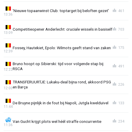
'Nieuwe topaanwinst Club: toptarget bij beloften gezet'
461
13:36
Competitieopener Anderlecht: cruciale wissels in basiself
703
13:09
Fossey, Hautekiet, Epolo: Wilmots geeft stand van zaken
175
12:39
Bruno hoopt op Sibierski: tijd voor volgende stap bij
491
RSCA
12:22
TRANSFERUURTJE: Lukaku-deal bijna rond, akkoord PSG
226
en Barça
12:00
De Bruyne pijnlijk in de fout bij Napoli, Jutgla kwelduivel
133
11:44
Van Gucht krijgt plots wel héél straffe concurrentie
234
11:36