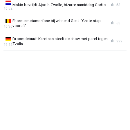
Mokio bevrijdt Ajax in Zwolle, bizarre namiddag Godts
53
16:52
Enorme metamorfose bij winnend Gent: "Grote stap
68
vooruit"
16:36
Droomdebuut! Karetsas steelt de show met parel tegen
292
Tzolis
16:12