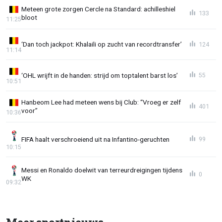
Meteen grote zorgen Cercle na Standard: achilleshiel
133
bloot
11:25
‘Dan toch jackpot: Khalaili op zucht van recordtransfer’
124
11:14
‘OHL wrijft in de handen: strijd om toptalent barst los’
55
10:51
Hanbeom Lee had meteen wens bij Club: “Vroeg er zelf
401
voor”
10:36
FIFA haalt verschroeiend uit na Infantino-geruchten
99
10:15
Messi en Ronaldo doelwit van terreurdreigingen tijdens
0
WK
09:32