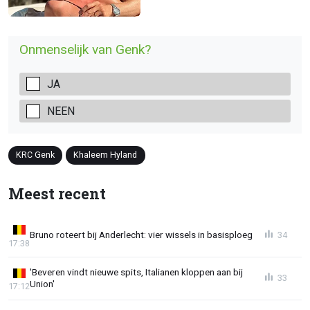
Onmenselijk van Genk?
JA
NEEN
KRC Genk
Khaleem Hyland
Meest recent
Bruno roteert bij Anderlecht: vier wissels in basisploeg
34
17:38
'Beveren vindt nieuwe spits, Italianen kloppen aan bij
33
Union'
17:12