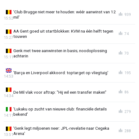
'Club Brugge niet meer te houden: wéér aanwinst van 12
939
mil'
15:52
AA Gent goed uit startblokken: KVM na één helft tegen
74
touwen
15:27
Genk met twee aanwinsten in basis; noodoplossing
70
achterin
15:11
'Barça en Liverpool akkoord: toptarget op vliegtuig'
195
14:53
De Mil vlak voor aftrap: "Hij wil een transfer maken"
86
14:34
'Lukaku op zucht van nieuwe club: financiële details
279
bekend'
14:11
'Genk legt miljoenen neer: JPL-revelatie naar Cegeka
288
Arena'
13:51