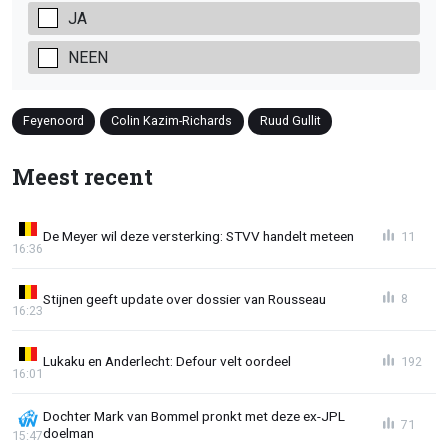
JA
NEEN
Feyenoord
Colin Kazim-Richards
Ruud Gullit
Meest recent
De Meyer wil deze versterking: STVV handelt meteen
11
16:36
Stijnen geeft update over dossier van Rousseau
8
16:23
Lukaku en Anderlecht: Defour velt oordeel
192
16:01
Dochter Mark van Bommel pronkt met deze ex-JPL
71
doelman
15:47