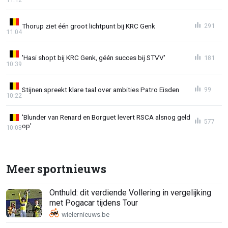
Thorup ziet één groot lichtpunt bij KRC Genk
291
11:04
'Hasi shopt bij KRC Genk, géén succes bij STVV'
181
10:39
Stijnen spreekt klare taal over ambities Patro Eisden
99
10:22
'Blunder van Renard en Borguet levert RSCA alsnog geld
577
op'
10:03
Meer sportnieuws
Onthuld: dit verdiende Vollering in vergelijking
met Pogacar tijdens Tour