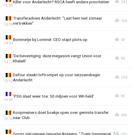
Killer voor Anderlecht? RSCA heeft andere prioriteiten
241
15:09
Transferadvies Anderlecht: "Laat hem niet zomaar
163
vertrekken"
14:58
Bommetje bij Lommel: CEO stapt plots op
43
14:34
'De bevestiging: deze megasom vangt Union voor
90
Khalaili'
14:17
Defour steekt loftrompet op voor seizoensbegin
234
Anderlecht
13:52
'PSG slaat weer toe: 50 miljoen voor WK-held'
85
13:30
Koopmeiners doet boekje open over gemiste transfer
486
naar Club
13:16
Goots ziet nieuwe sensatie Antwerp: "Zoals Vermeeren..."
363