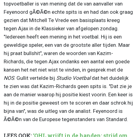
topvoetballer is van mening dat de van aanvaller van
Feyenoord gÃ©Ã©n echte spits is en had dan ook graag
gezien dat Mitchell Te Vrede een basisplaats kreeg
tegen Ajax in de Klassieker van afgelopen zondag.
"Iedereen heeft een mening in het voetbal. Hij is een
geweldige speler, een van de grootste aller tijden. Maar
hij praat bullshit", waren de woorden van Kazim-
Richards, die tegen Ajax ondanks een aantal een goede
kansen het net niet wist te vinden, in gesprek met de
NOS
. Gullit vertelde bij
Studio Voetbal
dat het duidelijk
te zien was dat Kazim-Richards geen spits is. "Dat zie je
aan de manier waarop hij positie kiest voorin. Een keer is
hij in de positie geweest om te scoren en daar schrok hij
bijna van", was de uitleg van de analist. Feyenoord is
Ã©Ã©n van de Europese tegenstanders van Standard.
LEES OOK:
‘OHL wrijft in de handen: strijd om