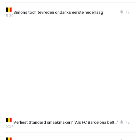
Simons toch tevreden ondanks eerste nederlaag
12
15:39
Verliest Standard smaakmaker? "Als FC Barcelona belt..."
72
15:24