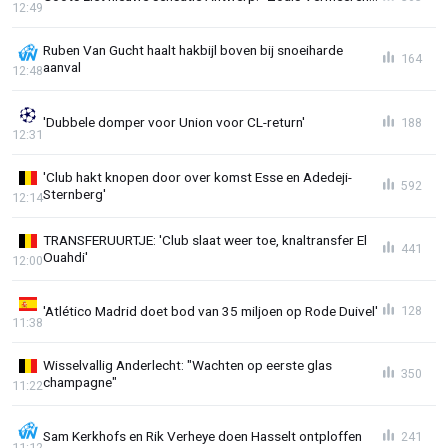
12:49
Ruben Van Gucht haalt hakbijl boven bij snoeiharde
164
aanval
12:48
'Dubbele domper voor Union voor CL-return'
188
12:31
'Club hakt knopen door over komst Esse en Adedeji-
592
Sternberg'
12:14
TRANSFERUURTJE: 'Club slaat weer toe, knaltransfer El
441
Ouahdi'
12:00
'Atlético Madrid doet bod van 35 miljoen op Rode Duivel'
128
11:38
Wisselvallig Anderlecht: "Wachten op eerste glas
350
champagne"
11:22
Sam Kerkhofs en Rik Verheye doen Hasselt ontploffen
241
11:12