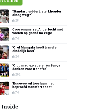
et binnen
'Standard siddert: sterkhouder
alnog weg?'
28
Coosemans zet Anderlecht met
voeten op grond na zege
74
'Orel Mangala heeft transfer
eindelijk beet'
24
'Club mag ex-speler én Barça
danken voor transfer'
292
'Essevee wil toeslaan met
beproefd transferrecept'
74
 Inside