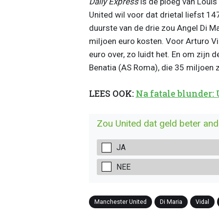
Daily Express
is de ploeg van Louis 
United wil voor dat drietal liefst 1
duurste van de drie zou Angel Di Ma
miljoen euro kosten. Voor Arturo V
euro over, zo luidt het. En om zijn
Benatia (AS Roma), die 35 miljoen 
LEES OOK:
Na fatale blunder:
Zou United dat geld beter an
JA
NEE
Manchester United
Di Maria
Vidal