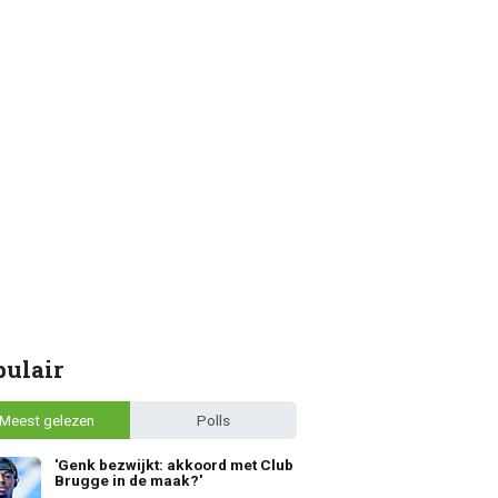
pulair
Meest gelezen
Polls
'Genk bezwijkt: akkoord met Club
Brugge in de maak?'