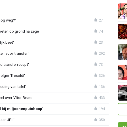
lnog weg?'
27
eten op grond na zege
74
ijk beet'
23
en voor transfer'
292
d transferrecept'
73
olger Tresoldi'
326
eding van tafel'
136
el over Vitor Bruno
433
l bij miljoenenpuinhoop’
194
naar JPL'
350