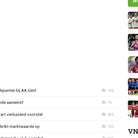
N
rkpunten bij AA Gent
106
nde aanwinst'
75
tart verbazend voorstel
465
krikt marktwaarde op
123
VN