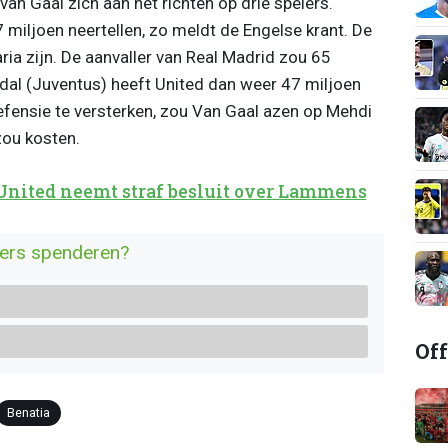
van Gaal zich aan het richten op drie spelers.
47 miljoen neertellen, zo meldt de Engelse krant. De
ria zijn. De aanvaller van Real Madrid zou 65
idal (Juventus) heeft United dan weer 47 miljoen
 defensie te versterken, zou Van Gaal azen op Mehdi
zou kosten.
 United neemt straf besluit over Lammens
ders spenderen?
Off
Benatia