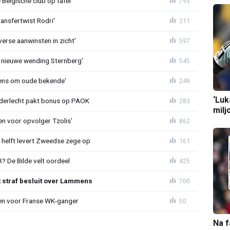
Belgische club op tafel'
793
ransfertwist Rodri'
211
erse aanwinsten in zicht'
597
 nieuwe wending Sternberg'
545
ens om oude bekende'
248
‘Luk
nderlecht pakt bonus op PAOK
283
milj
en voor opvolger Tzolis'
862
e helft levert Zweedse zege op
161
 De Bilde velt oordeel
425
t straf besluit over Lammens
700
oen voor Franse WK-ganger
50
Na f