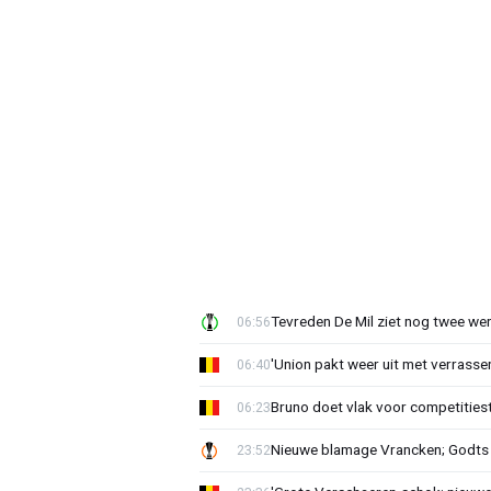
Tevreden De Mil ziet nog twee we
06:56
'Union pakt weer uit met verrasse
06:40
Bruno doet vlak voor competities
06:23
Nieuwe blamage Vrancken; Godts 
23:52