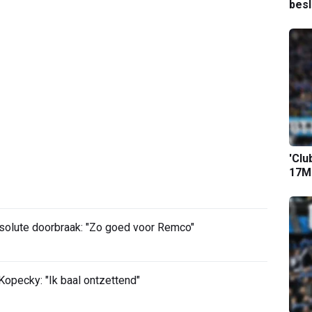
bes
'Clu
17M-
bsolute doorbraak: "Zo goed voor Remco"
opecky: "Ik baal ontzettend"