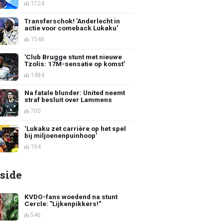
1724
Transferschok! 'Anderlecht in
actie voor comeback Lukaku'
1548
'Club Brugge stunt met nieuwe
Tzolis: 17M-sensatie op komst'
1484
Na fatale blunder: United neemt
straf besluit over Lammens
700
‘Lukaku zet carrière op het spel
bij miljoenenpuinhoop’
194
side
KVDO-fans woedend na stunt
Cercle: "Lijkenpikkers!"
546