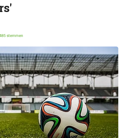
rs'
485 stemmen