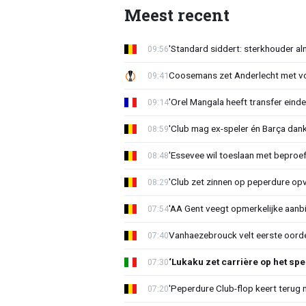
Meest recent
'Standard siddert: sterkhouder a
09:56
Coosemans zet Anderlecht met vo
09:41
'Orel Mangala heeft transfer eindel
09:14
'Club mag ex-speler én Barça dank
08:59
'Essevee wil toeslaan met beproef
08:48
'Club zet zinnen op peperdure opv
08:29
'AA Gent veegt opmerkelijke aanbi
07:54
Vanhaezebrouck velt eerste oorde
07:40
‘Lukaku zet carrière op het spe
07:30
'Peperdure Club-flop keert terug 
07:20