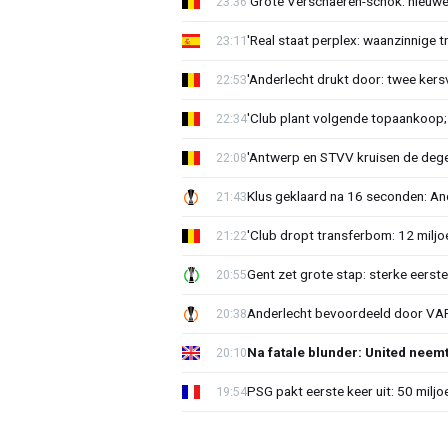
'Grote Verschaeren-schok: nieuwe 
23:36
'Real staat perplex: waanzinnige t
23:11
'Anderlecht drukt door: twee kersv
22:53
'Club plant volgende topaankoop;
22:34
'Antwerp en STVV kruisen de deg
22:08
Klus geklaard na 16 seconden: A
21:43
'Club dropt transferbom: 12 miljo
21:22
Gent zet grote stap: sterke eerst
20:55
Anderlecht bevoordeeld door VAR?
20:38
Na fatale blunder: United neem
20:10
PSG pakt eerste keer uit: 50 milj
19:54