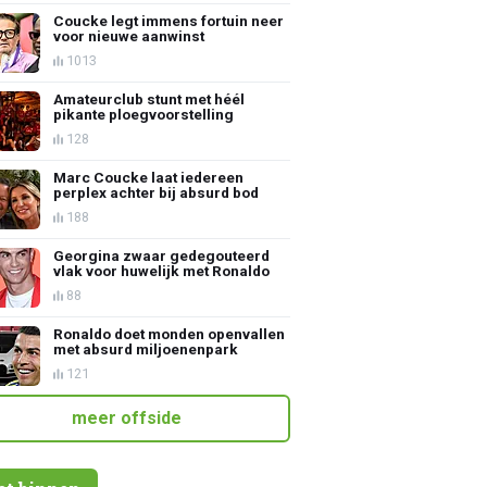
Coucke legt immens fortuin neer
voor nieuwe aanwinst
1013
Amateurclub stunt met héél
pikante ploegvoorstelling
128
Marc Coucke laat iedereen
perplex achter bij absurd bod
188
Georgina zwaar gedegouteerd
vlak voor huwelijk met Ronaldo
88
Ronaldo doet monden openvallen
met absurd miljoenenpark
121
meer offside