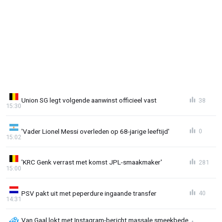
Union SG legt volgende aanwinst officieel vast
38
15:30
'Vader Lionel Messi overleden op 68-jarige leeftijd'
0
15:02
'KRC Genk verrast met komst JPL-smaakmaker'
281
15:00
PSV pakt uit met peperdure ingaande transfer
40
14:31
Van Gaal lokt met Instagram-bericht massale smeekbede