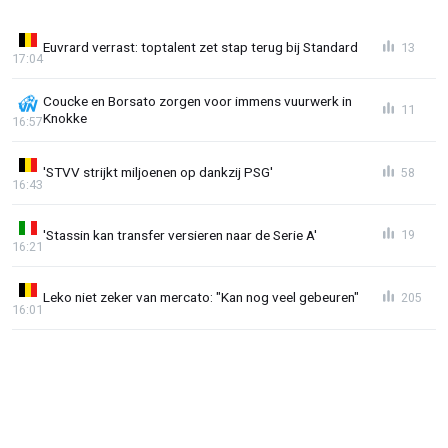
Euvrard verrast: toptalent zet stap terug bij Standard
13
17:04
Coucke en Borsato zorgen voor immens vuurwerk in
11
Knokke
16:57
'STVV strijkt miljoenen op dankzij PSG'
58
16:43
'Stassin kan transfer versieren naar de Serie A'
19
16:21
Leko niet zeker van mercato: "Kan nog veel gebeuren"
205
16:01