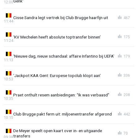
Genk'
12:00
Cisse Sandra legt vertrek bij Club Brugge haarfijn uit
467
11:44
‘KV Mechelen heeft absolute toptransfer binnen’
175
11:24
‘Nieuwe dag, nieuw schandaal: affaire Infantino bij UEFA’
179
11:13
‘Jackpot KAA Gent: Europese topclub klopt aan’
336
10:53
Praet onthult resem aanbiedingen: “Ik was verbaasd”
208
10:35
Club Brugge pakt ferm uit: miljoenentransfer afgerond
442
10:15
De Meyer speelt open kaart over in- en uitgaande
70
transfers
09:38