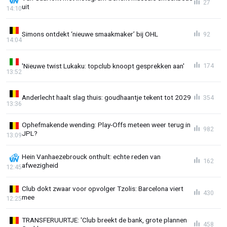
27
uit
14:10
Simons ontdekt ‘nieuwe smaakmaker’ bij OHL
92
14:04
'Nieuwe twist Lukaku: topclub knoopt gesprekken aan'
174
13:52
Anderlecht haalt slag thuis: goudhaantje tekent tot 2029
354
13:36
Ophefmakende wending: Play-Offs meteen weer terug in
982
JPL?
13:09
Hein Vanhaezebrouck onthult: echte reden van
162
afwezigheid
12:45
Club dokt zwaar voor opvolger Tzolis: Barcelona viert
430
mee
12:25
TRANSFERUURTJE: 'Club breekt de bank, grote plannen
458