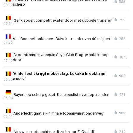
588
scherp
08:10
'Genk spoelt competitiekater door met dubbele transfer'
759
07:51
Van Bommel lonkt mee: 'Duivels-transfer van 40 miljoen'
282
07:36
'Droomtransfer Joaquin Seys: Club Brugge hakt knoop
1075
door'
07:12
‘Anderlecht krijgt mokerslag: Lukaku breekt zijn
902
woord’
06:50
'Bayern op scherp gezet: Kane beslist over toptransfer'
421
06:34
'Anderlecht gaat all-in: finale topaanwinst onderweg'
989
06:11
'Nieuwe grootmacht meldt zich voor El Ouahdi'
214