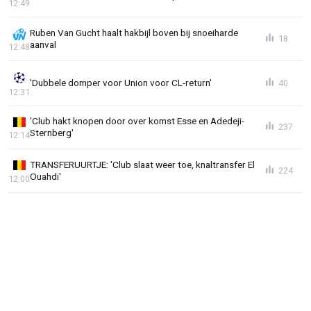
12:49
Ruben Van Gucht haalt hakbijl boven bij snoeiharde
18
aanval
12:48
'Dubbele domper voor Union voor CL-return'
40
12:31
'Club hakt knopen door over komst Esse en Adedeji-
237
Sternberg'
12:14
TRANSFERUURTJE: 'Club slaat weer toe, knaltransfer El
224
Ouahdi'
12:00