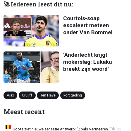
🚀 Iedereen leest dit nu:
Courtois-soap
escaleert meteen
onder Van Bommel
‘Anderlecht krijgt
mokerslag: Lukaku
breekt zijn woord’
Ajax
Cruijff
Ten Have
kort geding
Meest recent
Goots ziet nieuwe sensatie Antwerp: "Zoals Vermeeren..."
23