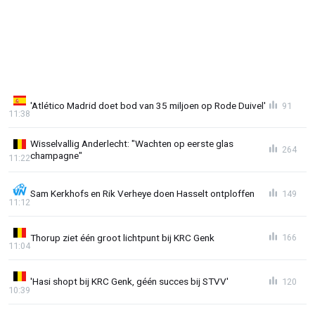
'Atlético Madrid doet bod van 35 miljoen op Rode Duivel'
91
11:38
Wisselvallig Anderlecht: "Wachten op eerste glas
264
champagne"
11:22
Sam Kerkhofs en Rik Verheye doen Hasselt ontploffen
149
11:12
Thorup ziet één groot lichtpunt bij KRC Genk
166
11:04
'Hasi shopt bij KRC Genk, géén succes bij STVV'
120
10:39