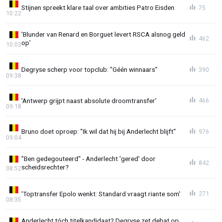
Stijnen spreekt klare taal over ambities Patro Eisden
75
10:22
'Blunder van Renard en Borguet levert RSCA alsnog geld
462
op'
10:03
Degryse scherp voor topclub: "Géén winnaars"
390
09:38
'Antwerp grijpt naast absolute droomtransfer'
466
09:18
Bruno doet oproep: "Ik wil dat hij bij Anderlecht blijft"
976
09:04
"Ben gedegouteerd" - Anderlecht 'gered' door
842
scheidsrechter?
08:52
'Toptransfer Epolo wenkt: Standard vraagt riante som'
271
08:35
Anderlecht tóch titelkandidaat? Degryse zet debat op