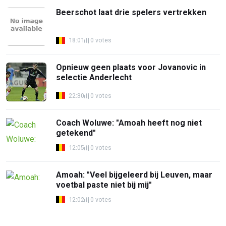
Beerschot laat drie spelers vertrekken
18:01
0 votes
Opnieuw geen plaats voor Jovanovic in
selectie Anderlecht
22:30
0 votes
Coach Woluwe: "Amoah heeft nog niet
getekend"
12:05
0 votes
Amoah: "Veel bijgeleerd bij Leuven, maar
voetbal paste niet bij mij"
12:02
0 votes