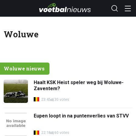
Woluwe
Woluwe nieuws
Haalt KSK Heist speler weg bij Woluwe-
Zaventem?
23:45
30 votes
Eupen loopt in na puntenverlies van STVV
22:18
60 votes