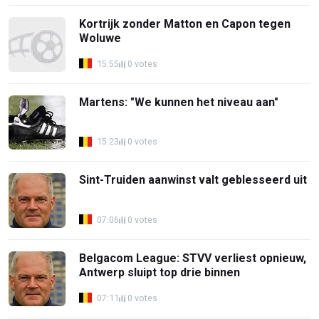
Kortrijk zonder Matton en Capon tegen
Woluwe
15:55
0 votes
Martens: "We kunnen het niveau aan"
15:23
0 votes
Sint-Truiden aanwinst valt geblesseerd uit
07:06
0 votes
Belgacom League: STVV verliest opnieuw,
Antwerp sluipt top drie binnen
07:11
0 votes