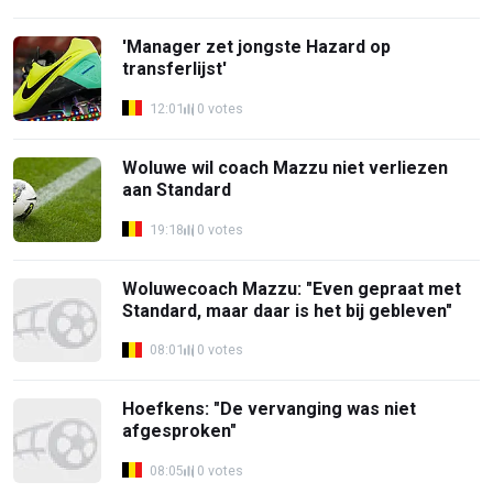
'Manager zet jongste Hazard op
transferlijst'
12:01
0 votes
Woluwe wil coach Mazzu niet verliezen
aan Standard
19:18
0 votes
Woluwecoach Mazzu: "Even gepraat met
Standard, maar daar is het bij gebleven"
08:01
0 votes
Hoefkens: "De vervanging was niet
afgesproken"
08:05
0 votes