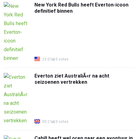
New York Red Bulls heeft Everton-icoon
definitief binnen
23:07
0 votes
Everton ziet AustraliÃ«r na acht
seizoenen vertrekken
00:21
0 votes
Cahill heeft wel oren naar een avontuur in