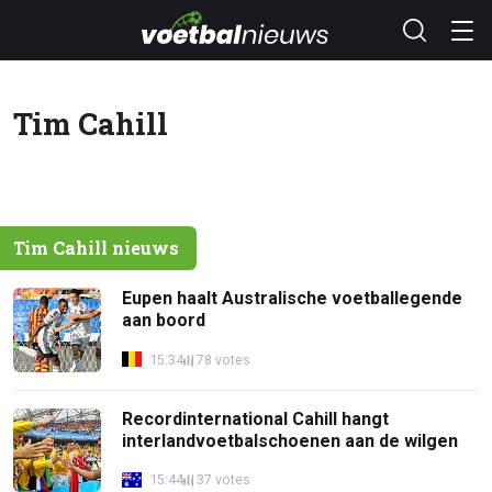
Tim Cahill
Tim Cahill nieuws
Eupen haalt Australische voetballegende
aan boord
15:34
78 votes
Recordinternational Cahill hangt
interlandvoetbalschoenen aan de wilgen
15:44
37 votes