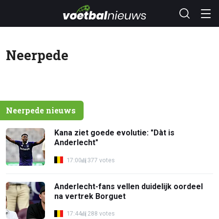
Neerpede
Neerpede nieuws
Kana ziet goede evolutie: "Dàt is
Anderlecht"
17:00
377 votes
Anderlecht-fans vellen duidelijk oordeel
na vertrek Borguet
17:44
288 votes