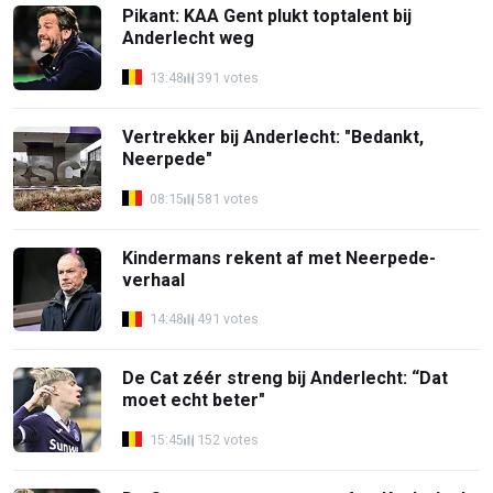
Pikant: KAA Gent plukt toptalent bij
Anderlecht weg
13:48
391 votes
Vertrekker bij Anderlecht: "Bedankt,
Neerpede"
08:15
581 votes
Kindermans rekent af met Neerpede-
verhaal
14:48
491 votes
De Cat zéér streng bij Anderlecht: “Dat
moet echt beter"
15:45
152 votes