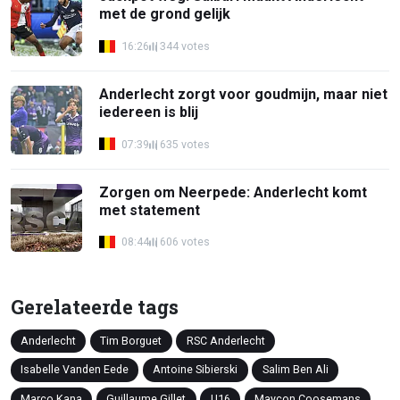
met de grond gelijk
16:26
344 votes
Anderlecht zorgt voor goudmijn, maar niet
iedereen is blij
07:39
635 votes
Zorgen om Neerpede: Anderlecht komt
met statement
08:44
606 votes
Gerelateerde tags
Anderlecht
Tim Borguet
RSC Anderlecht
Isabelle Vanden Eede
Antoine Sibierski
Salim Ben Ali
Marco Kana
Guillaume Gillet
U16
Maycon Coosemans