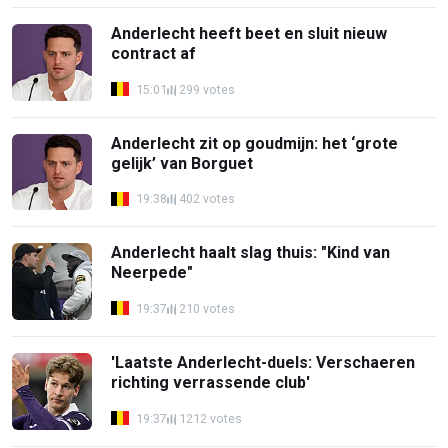
Anderlecht heeft beet en sluit nieuw
contract af
15:01
299 votes
Anderlecht zit op goudmijn: het ‘grote
gelijk’ van Borguet
19:38
402 votes
Anderlecht haalt slag thuis: "Kind van
Neerpede"
19:37
210 votes
'Laatste Anderlecht-duels: Verschaeren
richting verrassende club'
19:37
1212 votes