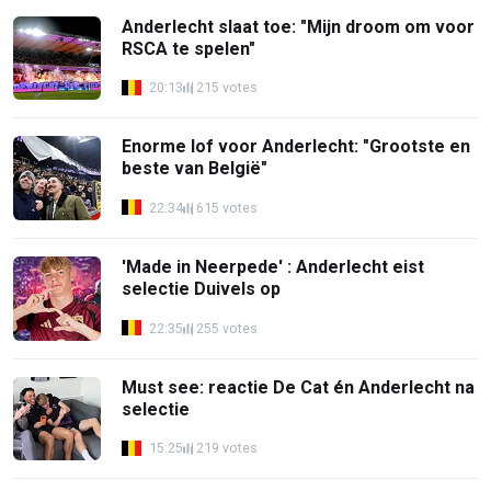
Anderlecht slaat toe: "Mijn droom om voor
RSCA te spelen"
20:13
215 votes
Enorme lof voor Anderlecht: "Grootste en
beste van België"
22:34
615 votes
'Made in Neerpede' : Anderlecht eist
selectie Duivels op
22:35
255 votes
Must see: reactie De Cat én Anderlecht na
selectie
15:25
219 votes