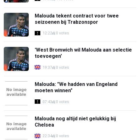
Malouda tekent contract voor twee
seizoenen bij Trabzonspor
12:22
0 votes
'West Bromwich wil Malouda aan selectie
toevoegen'
19:37
0 votes
Malouda: "We hadden van Engeland
moeten winnen"
07:43
0 votes
Malouda nog altijd niet gelukkig bij
Chelsea
22:34
0 votes