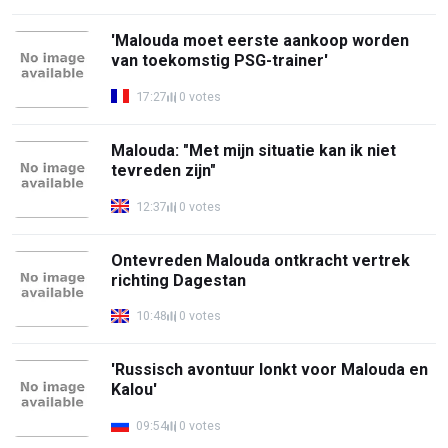
'Malouda moet eerste aankoop worden
van toekomstig PSG-trainer'
17:27
0 votes
Malouda: "Met mijn situatie kan ik niet
tevreden zijn"
12:37
0 votes
Ontevreden Malouda ontkracht vertrek
richting Dagestan
10:48
0 votes
'Russisch avontuur lonkt voor Malouda en
Kalou'
09:54
0 votes