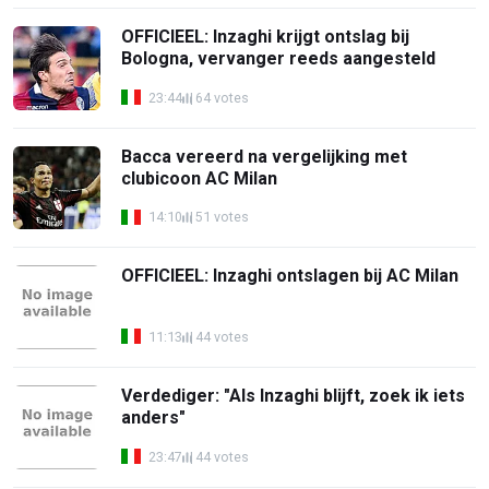
OFFICIEEL: Inzaghi krijgt ontslag bij
Bologna, vervanger reeds aangesteld
23:44
64 votes
Bacca vereerd na vergelijking met
clubicoon AC Milan
14:10
51 votes
OFFICIEEL: Inzaghi ontslagen bij AC Milan
11:13
44 votes
Verdediger: "Als Inzaghi blijft, zoek ik iets
anders"
23:47
44 votes