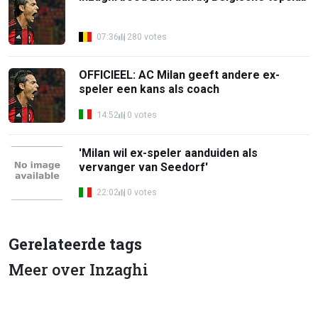
07:36
280 votes
OFFICIEEL: AC Milan geeft andere ex-
speler een kans als coach
14:52
0 votes
'Milan wil ex-speler aanduiden als
vervanger van Seedorf'
22:02
0 votes
Gerelateerde tags
Meer over Inzaghi