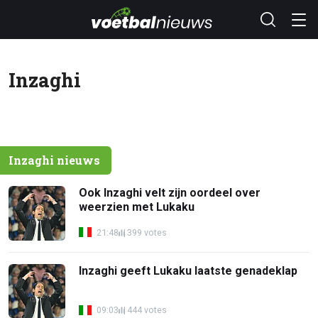
Inzaghi
Inzaghi nieuws
Ook Inzaghi velt zijn oordeel over
weerzien met Lukaku
21:48
399 votes
Inzaghi geeft Lukaku laatste genadeklap
09:03
444 votes