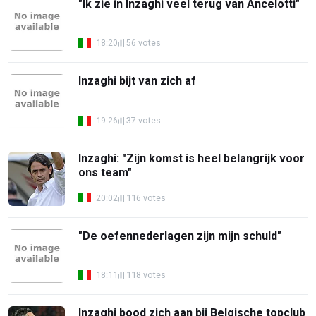
"Ik zie in Inzaghi veel terug van Ancelotti"
18:20
56 votes
Inzaghi bijt van zich af
19:26
37 votes
Inzaghi: "Zijn komst is heel belangrijk voor
ons team"
20:02
116 votes
"De oefennederlagen zijn mijn schuld"
18:11
118 votes
Inzaghi bood zich aan bij Belgische topclub