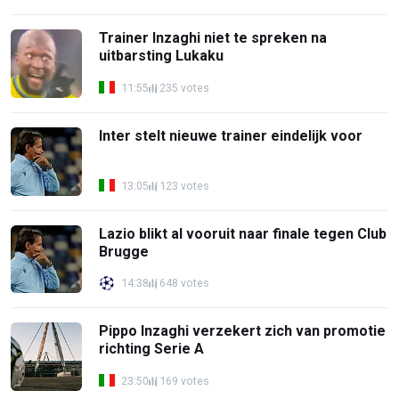
Trainer Inzaghi niet te spreken na
uitbarsting Lukaku
11:55
235 votes
Inter stelt nieuwe trainer eindelijk voor
13:05
123 votes
Lazio blikt al vooruit naar finale tegen Club
Brugge
14:38
648 votes
Pippo Inzaghi verzekert zich van promotie
richting Serie A
23:50
169 votes