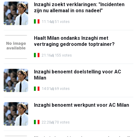
Inzaghi zoekt verklaringen: "Incidenten
zijn nu allemaal in ons nadeel"
11:14
51 votes
Haalt Milan ondanks Inzaghi met
vertraging gedroomde toptrainer?
21:16
155 votes
Inzaghi benoemt doelstelling voor AC
Milan
14:01
69 votes
Inzaghi benoemt werkpunt voor AC Milan
22:20
70 votes