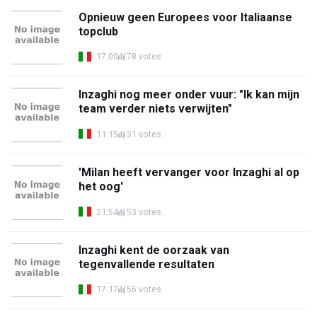
Opnieuw geen Europees voor Italiaanse
topclub
17:00
78 votes
Inzaghi nog meer onder vuur: "Ik kan mijn
team verder niets verwijten"
11:15
31 votes
'Milan heeft vervanger voor Inzaghi al op
het oog'
21:54
53 votes
Inzaghi kent de oorzaak van
tegenvallende resultaten
17:17
56 votes