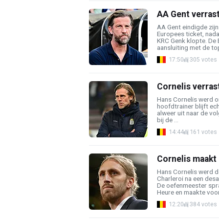
AA Gent verras
AA Gent eindigde zijn
Europees ticket, nada
KRC Genk klopte. De 
aansluiting met de top
17:50
305 votes
Cornelis verras
Hans Cornelis werd on
hoofdtrainer blijft ech
alweer uit naar de vo
bij de ...
14:44
161 votes
Cornelis maakt 
Hans Cornelis werd de
Charleroi na een desa
De oefenmeester spra
Heure en maakte voora
12:20
384 votes