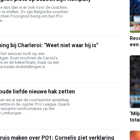
de dus dan is er ook voor de coaches
 te stellen. Zo zijn Belgische coaches
stien Pocognoli bezig om hun Pro
 ...
Reco
een 
ing bij Charleroi: "Weet niet waar hij is"
 het seizoen toch op een
digen. Even mochten de Carolo's
s en de bekerfinale, maar na een
 beide doelstellingen in ...
oude liefde nieuwe hak zetten
n we al aan de voorlaatste speeldag
etitie in de Jupiler Pro League. Daarin
ressante confrontaties op het
Limburgse ...
‘Mil
tota
ruis maken over PO1: Cornelis ziet verklaring