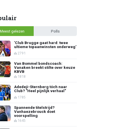
pulair
Meest gelezen
Polls
'Club Brugge gaat hard: twee
ultieme topaanwinsten onderweg'
2791
Van Bommel bondscoach:
Vanaken breekt stilte over keuze
KBVB
1818
Adedeji-Sternberg tóch naar
Club? "Heel pijnlijk verhaal"
1785
Spannende titelstrijd?
Vanhaezebrouck doet
voorspelling
1645