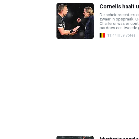
Cornelis haalt
De scheidsrechters 
zwaar in opspraak. Oo
Charleroi was er con
pardoes een tweede ge
11:44
59 votes