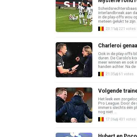
Mysterie rond 
Scheidsrechtersbaas 
interlandbreak aan da
in de play-offs wou op
meteen gelukt te zijn. 
23:11
221 votes
Charleroi genaa
Ook in de play-offs bl
duren. De Carolo's ko
meer winnen en ook i
handen achter. Na de .
21:35
61 votes
Volgende traine
Het leek een zorgeloo
Pro League. Door de 
immers slechts één pl
nog niet ...
17:06
431 votes
Hubert en Poco