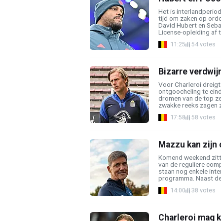
Het is interlandperio
tijd om zaken op orde
David Hubert en Seba
License-opleiding af te
11:25
54 votes
Bizarre verdwijn
Voor Charleroi dreigt
ontgoocheling te ein
dromen van de top ze
zwakke reeks zagen ze
17:58
58 votes
Mazzu kan zijn 
Komend weekend zitte
van de reguliere comp
staan nog enkele inte
programma. Naast de 
14:00
38 votes
Charleroi mag k