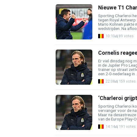
Nieuwe T1 Char
Sporting Charleroi h
tegen Royal Antwerp 
Mario Kohnen pakte m
wedstrijden. Na afloo
10:10
89 votes
Cornelis reagee
Er viel dinsdag nog m
in de Jupiler Pro Leag
trainer op straat zett
een 2-0-nederlaag in ..
22:08
159 votes
‘Charleroi grij
Sporting Charleroi ko
vervanger voor de na
Maar na desastreuze r
van de Europe Play-Of
14:14
191 votes