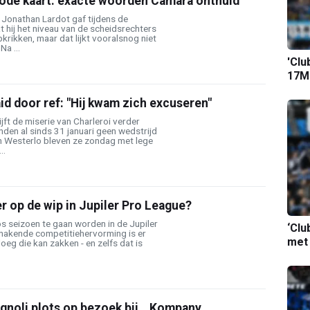
rode kaart: exacte woorden Camara onthuld
Jonathan Lardot gaf tijdens de
t hij het niveau van de scheidsrechters
krikken, maar dat lijkt vooralsnog niet
Na ...
'Clu
17M-
id door ref: "Hij kwam zich excuseren"
ijft de miserie van Charleroi verder
nden al sinds 31 januari geen wedstrijd
n Westerlo bleven ze zondag met lege
..
r op de wip in Jupiler Pro League?
s seizoen te gaan worden in de Jupiler
‘Clu
nakende competitiehervorming is er
met
oeg die kan zakken - en zelfs dat is
gnoli plots op bezoek bij… Kompany