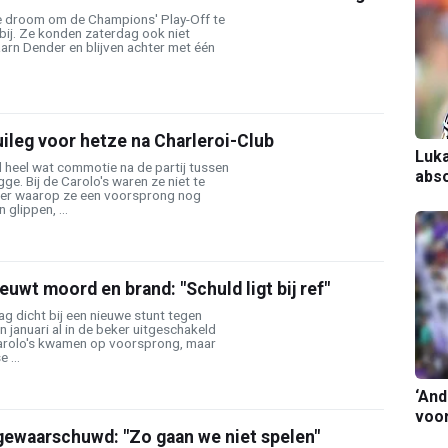
 de droom om de Champions' Play-Off te
rbij. Ze konden zaterdag ook niet
arn Dender en blijven achter met één
uileg voor hetze na Charleroi-Club
Luka
 heel wat commotie na de partij tussen
abso
ge. Bij de Carolo's waren ze niet te
ier waarop ze een voorsprong nog
glippen, ...
euwt moord en brand: "Schuld ligt bij ref"
g dicht bij een nieuwe stunt tegen
n januari al in de beker uitgeschakeld
Carolo's kwamen op voorsprong, maar
 ...
‘And
voor
gewaarschuwd: "Zo gaan we niet spelen"