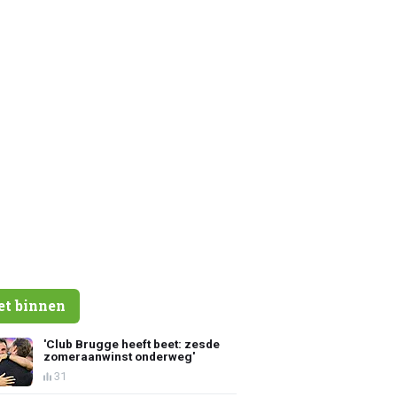
et binnen
'Club Brugge heeft beet: zesde
zomeraanwinst onderweg'
31