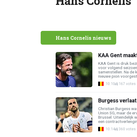
Hans Cornelis
Hans Cornelis nieuws
KAA Gent maakt
KAA Gent is druk bezi
voor volgend seizoen. 
samenstellen. Na de 
nieuwe pion voorgeste
10:10
167 votes
Burgess verlaat
Christian Burgess was
Union SG, maar de er
Brussel. Uiteindelij
een contractverlenging
10:14
360 votes