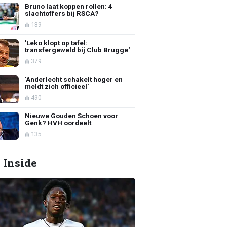
Bruno laat koppen rollen: 4
slachtoffers bij RSCA?
139
'Leko klopt op tafel:
transfergeweld bij Club Brugge'
379
'Anderlecht schakelt hoger en
meldt zich officieel'
490
Nieuwe Gouden Schoen voor
Genk? HVH oordeelt
135
 Inside