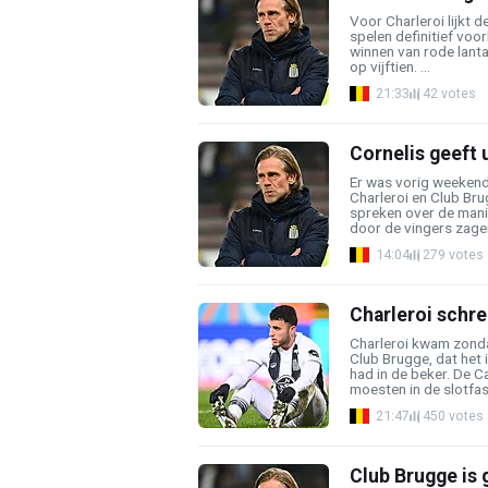
Voor Charleroi lijkt
spelen definitief voo
winnen van rode lanta
op vijftien. ...
21:33
42 votes
Cornelis geeft 
Er was vorig weekend
Charleroi en Club Brug
spreken over de man
door de vingers zagen 
14:04
279 votes
Charleroi schre
Charleroi kwam zonda
Club Brugge, dat het i
had in de beker. De 
moesten in de slotfase
21:47
450 votes
Club Brugge is 