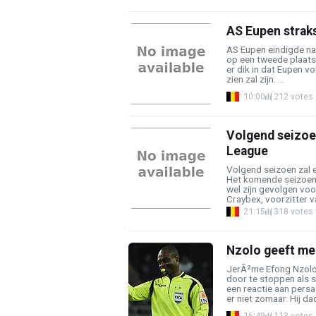
AS Eupen straks
AS Eupen eindigde na
op een tweede plaats,
er dik in dat Eupen v
zien zal zijn. ...
10:00
212 votes
Volgend seizoe
League
Volgend seizoen zal 
Het komende seizoen 
wel zijn gevolgen voo
Craybex, voorzitter va
21:15
318 votes
Nzolo geeft meer
JerÃ²me Efong Nzolo 
door te stoppen als s
een reactie aan pers
er niet zomaar. Hij dach
16:49
113 votes