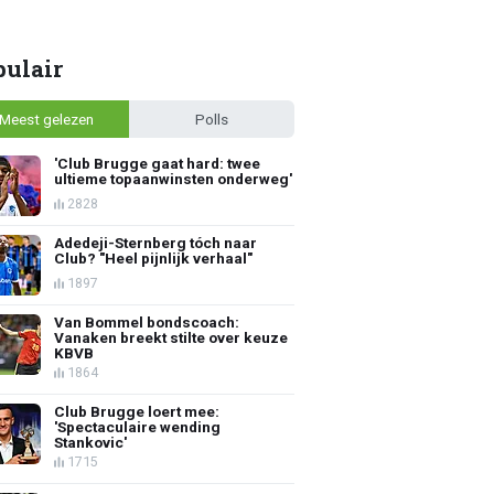
pulair
Meest gelezen
Polls
'Club Brugge gaat hard: twee
ultieme topaanwinsten onderweg'
2828
Adedeji-Sternberg tóch naar
Club? "Heel pijnlijk verhaal"
1897
Van Bommel bondscoach:
Vanaken breekt stilte over keuze
KBVB
1864
Club Brugge loert mee:
'Spectaculaire wending
Stankovic'
1715