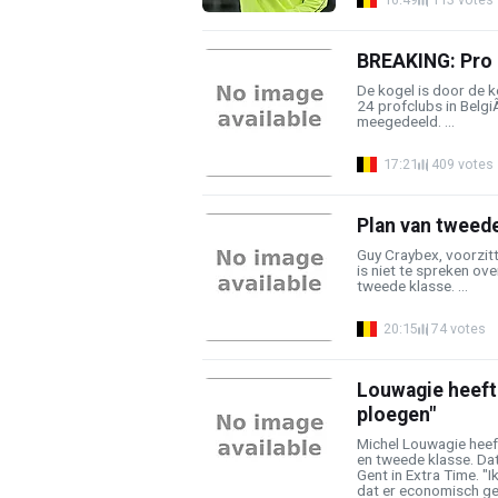
BREAKING: Pro 
De kogel is door de ke
24 profclubs in Belgi
meegedeeld. ...
17:21
409 votes
Plan van tweede
Guy Craybex, voorzit
is niet te spreken ov
tweede klasse. ...
20:15
74 votes
Louwagie heeft 
ploegen"
Michel Louwagie heeft
en tweede klasse. D
Gent in Extra Time. "I
dat er economisch gez