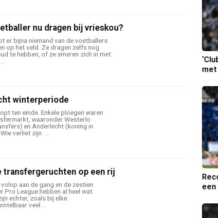
tballer nu dragen bij vrieskou?
opt er bijna niemand van de voetballers
 op het veld. Ze dragen zelfs nog
oud te hebben, of ze smeren zich in met
‘Clu
..
met
cht winterperiode
opt ten einde. Enkele ploegen waren
ansfermarkt, waaronder Westerlo
nsfers) en Anderlecht (koning in
ie verliet zijn ...
e transfergeruchten op een rij
Reco
 volop aan de gang en de zestien
een 
er Pro League hebben al heel wat
jn echter, zoals bij elke
ntelbaar veel ...