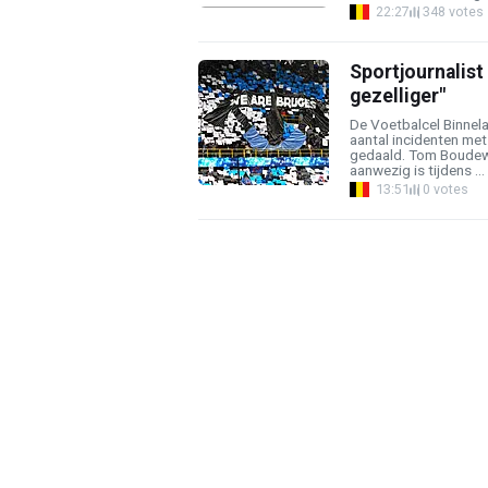
22:27
348 votes
Sportjournalis
gezelliger"
De Voetbalcel Binnel
aantal incidenten met
gedaald. Tom Boudewe
aanwezig is tijdens ...
13:51
0 votes