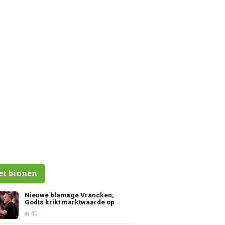
et binnen
Nieuwe blamage Vrancken;
Godts krikt marktwaarde op
40