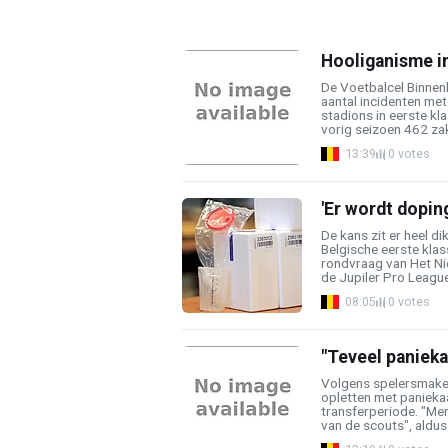
Hooliganisme in
De Voetbalcel Binnen
aantal incidenten met
stadions in eerste kl
vorig seizoen 462 zak
13:39
0 votes
'Er wordt dopin
De kans zit er heel di
Belgische eerste klass
rondvraag van Het Ni
de Jupiler Pro League. 
08:05
0 votes
"Teveel panieka
Volgens spelersmakel
opletten met panieka
transferperiode. "Me
van de scouts", aldus F