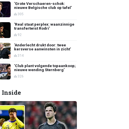
'Grote Verschaeren-schok:
nieuwe Belgische club op tafel'
305
'Real staat perplex: waanzinnige
transfertwist Rodri'
92
'Anderlecht drukt door: twee
kersverse aanwinsten in zicht'
314
'Club plant volgende topaankoop;
nieuwe wending Sternberg'
326
 Inside