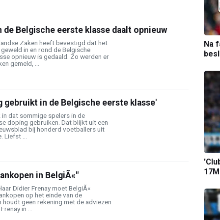
 de Belgische eerste klasse daalt opnieuw
landse Zaken heeft bevestigd dat het
Na f
 geweld in en rond de Belgische
bes
asse opnieuw is gedaald. Zo werden er
en gemeld, ...
g gebruikt in de Belgische eerste klasse'
k in dat sommige spelers in de
e doping gebruiken. Dat blijkt uit een
euwsblad bij honderd voetballers uit
Liefst ...
'Clu
17M-
ankopen in BelgiÃ«"
aar Didier Frenay moet BelgiÃ«
ankopen op het einde van de
n houdt geen rekening met de adviezen
renay in ...