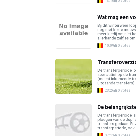
13:10
0 votes
Wat mag een voe
Bij dit winterweer lo
nog met korte mouwen
meer kledij om niet k
allerhande zalfjes om .
10:09
0 votes
Transferoverzi
De transferperiode lo
zeer actief op de tr
(meest inkomende tra
uitgaande transfers). W
23:26
0 votes
De belangrijkst
De transferperiode is
ploegen van de Jupil
transfers gedaan. Er zi
transferperiode, ook o
07:11
0 votes