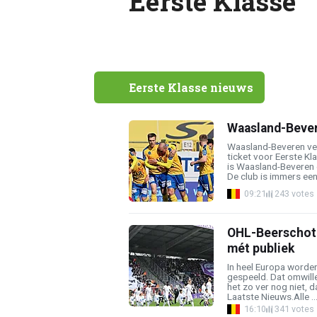
Eerste Klasse
Eerste Klasse nieuws
Waasland-Bever
Waasland-Beveren vec
ticket voor Eerste Kl
is Waasland-Beveren 
De club is immers een 
09:21
243 votes
OHL-Beerschot e
mét publiek
In heel Europa worden
gespeeld. Dat omwille
het zo ver nog niet, 
Laatste Nieuws.Alle ..
16:10
341 votes