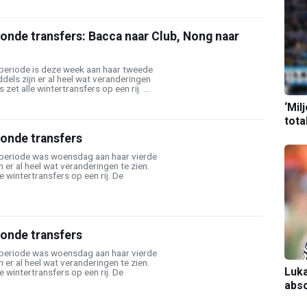
onde transfers: Bacca naar Club, Nong naar
rperiode is deze week aan haar tweede
els zijn er al heel wat veranderingen
zet alle wintertransfers op een rij. ...
‘Mil
tota
ronde transfers
erperiode was woensdag aan haar vierde
n er al heel wat veranderingen te zien.
e wintertransfers op een rij. De
ronde transfers
erperiode was woensdag aan haar vierde
n er al heel wat veranderingen te zien.
Luka
e wintertransfers op een rij. De
abso