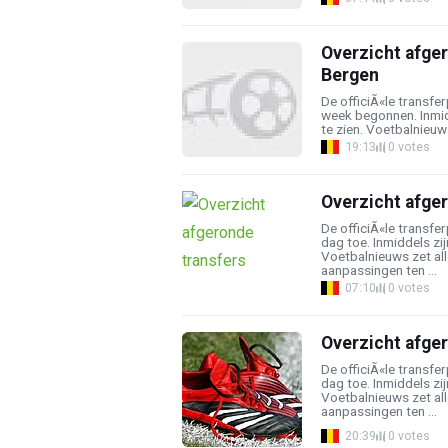
Overzicht afger
Bergen
De officiÃ«le transfe
week begonnen. Inmidd
te zien. Voetbalnieuws 
19:13
0 votes
Overzicht afge
De officiÃ«le transf
dag toe. Inmiddels zij
Voetbalnieuws zet all
aanpassingen ten ...
07:10
0 votes
Overzicht afge
De officiÃ«le transf
dag toe. Inmiddels zij
Voetbalnieuws zet all
aanpassingen ten ...
20:39
0 votes