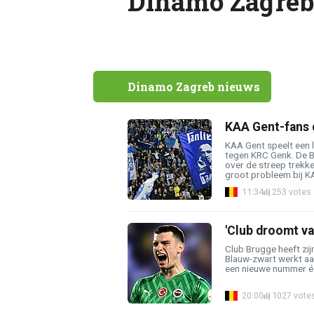
Dinamo Zagre
Dinamo Zagreb nieuws
KAA Gent-fans c
KAA Gent speelt een 
tegen KRC Genk. De B
over de streep trekke
groot probleem bij KA
11:34
253 votes
'Club droomt va
Club Brugge heeft zij
Blauw-zwart werkt aa
een nieuwe nummer één
20:00
1027 vote