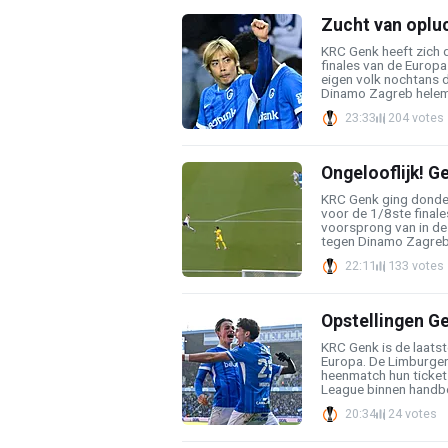
Zucht van opluc
KRC Genk heeft zich 
finales van de Euro
eigen volk nochtans 
Dinamo Zagreb helema
23:33
204 votes
Ongelooflijk! G
KRC Genk ging donder
voor de 1/8ste finale
voorsprong van in de
tegen Dinamo Zagreb l
22:11
133 votes
Opstellingen G
KRC Genk is de laatst
Europa. De Limburger
heenmatch hun ticket
League binnen handbe
20:34
24 votes