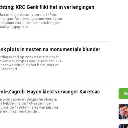
hting: KRC Genk flikt het in verlengingen
dan toch geplaatst voor de 1/8ste
pa League. Donderdagavond werd voor
de bonus van in de heenmatch tegen
al weggegeven. ...
enk plots in nesten na monumentale blunder
dagavond op zoek naar zijn ticket
s van de Europa League. Met een 1-3-
 heenwedstrijd op het bord, was er
ange tijd ...
enk-Zagreb: Hayen kiest vervanger Karetsas
N
e overgebleven Belgische ploeg in
s hebben na de 1-3-zege in de
 voor de 1/8ste finales van Europa
reik, maar moeten de ...