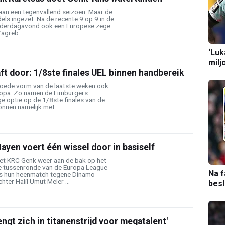
an een tegenvallend seizoen. Maar de
els ingezet. Na de recente 9 op 9 in de
nderdagavond ook een Europese zege
greb. ...
‘Luk
milj
ft door: 1/8ste finales UEL binnen handbereik
goede vorm van de laatste weken ook
ropa. Zo namen de Limburgers
e optie op de 1/8ste finales van de
nen namelijk met ...
yen voert één wissel door in basiself
 KRC Genk weer aan de bak op het
de tussenronde van de Europa League
Na f
s hun heenmatch tegene Dinamo
ter Halil Umut Meler ...
bes
ngt zich in titanenstrijd voor megatalent'