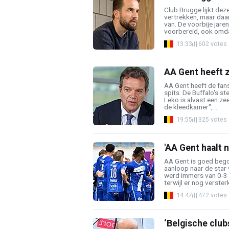
Club Brugge lijkt de
vertrekken, maar daar
van. De voorbije jare
voorbereid, ook omdat
13:33
602 votes
AA Gent heeft z
AA Gent heeft de fan
spits. De Buffalo's st
Leko is alvast een zee
de kleedkamer", ...
19:55
325 votes
'AA Gent haalt n
AA Gent is goed bego
aanloop naar de star
werd immers van 0-3
terwijl er nog verster
14:47
472 votes
‘Belgische club