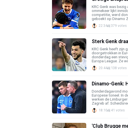
KRC Genk was bezig a
ommekeer lijkt inmidd
competitie, werd do
geboekt op Dinamo Za
22:34
379 votes
Sterk Genk draa
KRC Genk heeft zijn 
doorgetrokken in Eu
donderdag een stevig
Europa League. Ze won
20:44
138 votes
Dinamo-Genk: Ha
Donderdagavond moet
Europese toneel. In 
werken de Limburger
Zagreb af. Scheidsrech
18:10
41 votes
'Club Brugge me