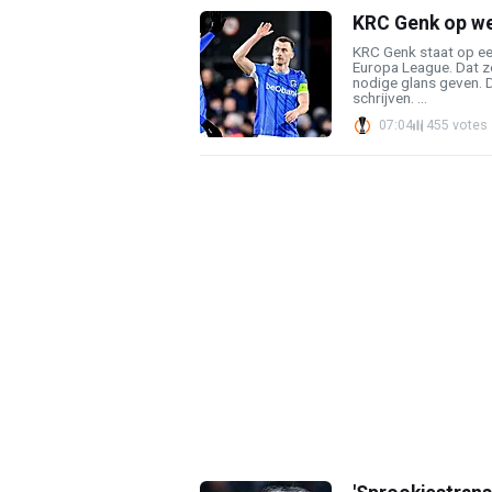
KRC Genk op weg
KRC Genk staat op een
Europa League. Dat zo
nodige glans geven. 
schrijven. ...
07:04
455 votes