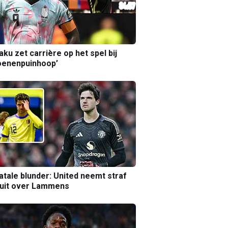
aku zet carrière op het spel bij
oenenpuinhoop’
atale blunder: United neemt straf
luit over Lammens