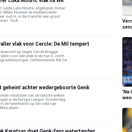
fer Luka Modric vlak na WK'
st ruilde Luka Modric afgelopen zomer
AC Milan. Hoewel de middenvelder
ar oud is, is die transfer een groot
eri. Toch ...
Verm
sens
ler vlak voor Cercle: De Mil tempert
vanavond op tegen Cercle Brugge.
trijden voor een plek in de top 6, vecht
egradatiezorgen. Oefenmeester Rik De
et geheim' achter wedergeboorte Genk
'Na 
goede resultaten van de laatste weken
wend
igen in de Europa League. Donderdag
ens de heenmatch op het veld van
kke pluim ...
aak Karetsas doet Genk-fans watertanden