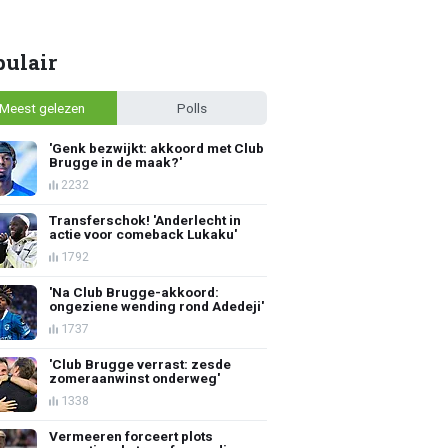
pulair
Meest gelezen
Polls
'Genk bezwijkt: akkoord met Club
Brugge in de maak?'
2232
Transferschok! 'Anderlecht in
actie voor comeback Lukaku'
1792
'Na Club Brugge-akkoord:
ongeziene wending rond Adedeji'
1737
'Club Brugge verrast: zesde
zomeraanwinst onderweg'
1338
Vermeeren forceert plots