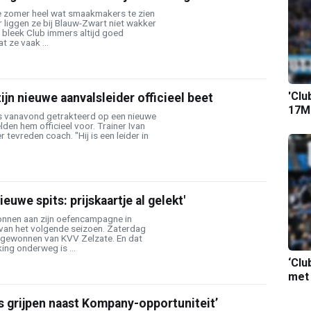
ze zomer heel wat smaakmakers te zien
 liggen ze bij Blauw-Zwart niet wakker
n bleek Club immers altijd goed
 ze vaak ...
'Clu
ijn nieuwe aanvalsleider officieel beet
17M-
s vanavond getrakteerd op een nieuwe
elden hem officieel voor. Trainer Ivan
r tevreden coach. "Hij is een leider in
ieuwe spits: prijskaartje al gelekt'
nnen aan zijn oefencampagne in
 van het volgende seizoen. Zaterdag
 gewonnen van KVV Zelzate. En dat
king onderweg is ...
‘Clu
met
s grijpen naast Kompany-opportuniteit’