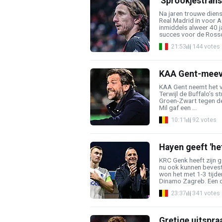
'Sprookjestrans
Na jaren trouwe dien
Real Madrid in voor 
inmiddels alweer 40 ja
succes voor de Rosson
21:53
144 votes
KAA Gent-meeval
KAA Gent neemt het 
Terwijl de Buffalo’s s
Groen-Zwart tegen d
Mil gaf een ...
10:11
92 votes
Hayen geeft 'h
KRC Genk heeft zijn 
nu ook kunnen bevest
won het met 1-3 tijd
Dinamo Zagreb. Een di
23:37
341 votes
Gretige uitspr