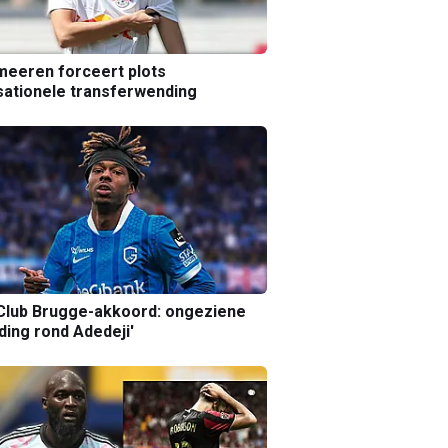
eeren forceert plots
ationele transferwending
Club Brugge-akkoord: ongeziene
ing rond Adedeji'