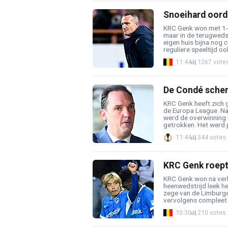
Snoeihard oorde
KRC Genk won met 1-
maar in de terugwedst
eigen huis bijna nog
reguliere speeltijd ook
11:44
1267 vote
De Condé scherp
KRC Genk heeft zich 
de Europa League. Na
werd de overwinning 
getrokken. Het werd p
11:44
344 votes
KRC Genk roept
KRC Genk won na verl
heenwedstrijd leek he
zege van de Limburger
vervolgens compleet m
10:30
210 votes