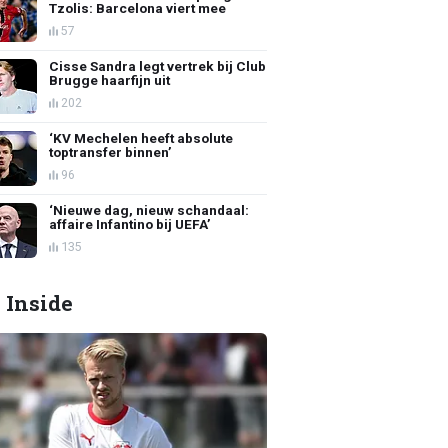
Tzolis: Barcelona viert mee
57
Cisse Sandra legt vertrek bij Club
Brugge haarfijn uit
202
‘KV Mechelen heeft absolute
toptransfer binnen’
96
‘Nieuwe dag, nieuw schandaal:
affaire Infantino bij UEFA’
135
 Inside