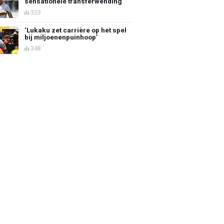
sensationele transferwending
323
‘Lukaku zet carrière op het spel
bij miljoenenpuinhoop’
348