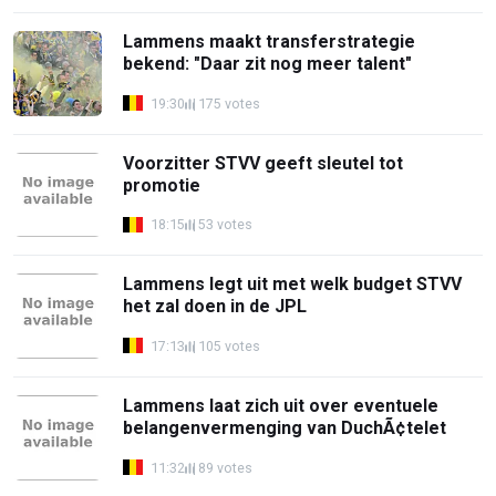
Lammens maakt transferstrategie
bekend: "Daar zit nog meer talent"
19:30
175 votes
Voorzitter STVV geeft sleutel tot
promotie
18:15
53 votes
Lammens legt uit met welk budget STVV
het zal doen in de JPL
17:13
105 votes
Lammens laat zich uit over eventuele
belangenvermenging van DuchÃ¢telet
11:32
89 votes