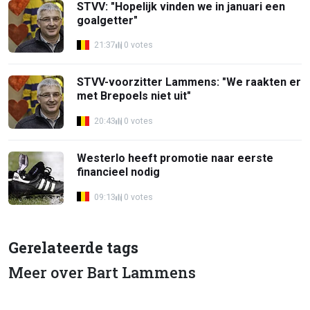
STVV: "Hopelijk vinden we in januari een
goalgetter"
21:37
0 votes
STVV-voorzitter Lammens: "We raakten er
met Brepoels niet uit"
20:43
0 votes
Westerlo heeft promotie naar eerste
financieel nodig
09:13
0 votes
Gerelateerde tags
Meer over Bart Lammens