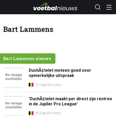
Bart Lammens
Bart Lammens nieuws
DuchÃ¢telet meteen goed voor
opmerkelijke uitspraak
12:12
100 votes
'DuchÃ¢telet maakt per direct zijn rentree
in de Jupiler Pro League'
09:52
100 votes