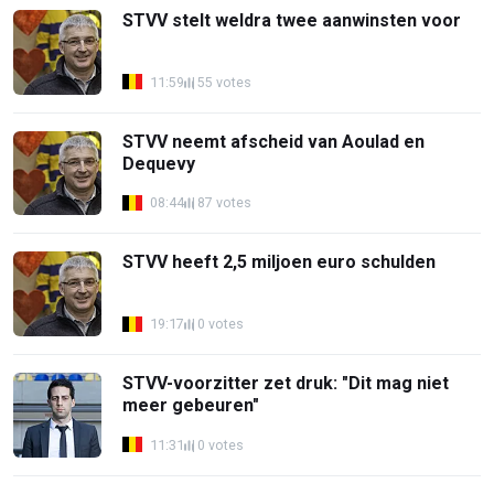
STVV stelt weldra twee aanwinsten voor
11:59
55 votes
STVV neemt afscheid van Aoulad en
Dequevy
08:44
87 votes
STVV heeft 2,5 miljoen euro schulden
19:17
0 votes
STVV-voorzitter zet druk: "Dit mag niet
meer gebeuren"
11:31
0 votes