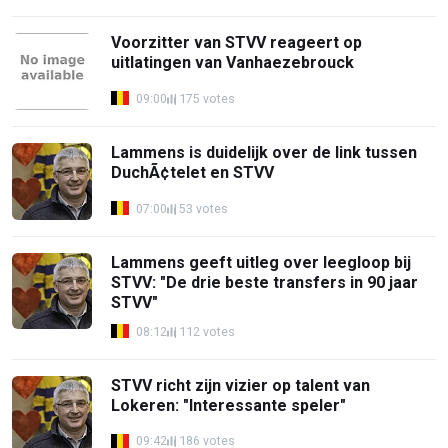
Voorzitter van STVV reageert op
uitlatingen van Vanhaezebrouck
09:00
175 votes
Lammens is duidelijk over de link tussen
DuchÃ¢telet en STVV
07:00
53 votes
Lammens geeft uitleg over leegloop bij
STVV: "De drie beste transfers in 90 jaar
STVV"
08:12
112 votes
STVV richt zijn vizier op talent van
Lokeren: "Interessante speler"
09:42
186 votes