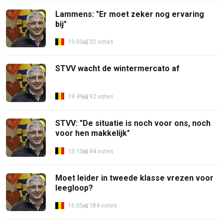
Lammens: "Er moet zeker nog ervaring
bij"
19:00
32 votes
STVV wacht de wintermercato af
19:49
92 votes
STVV: "De situatie is noch voor ons, noch
voor hen makkelijk"
13:13
44 votes
Moet leider in tweede klasse vrezen voor
leegloop?
16:05
184 votes