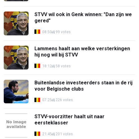
STVV wil ook in Genk winnen: "Dan zijn we
gered"
08:50
99 votes
Lammens haalt aan welke versterkingen
hij nog wil bij STVV
18:12
58 votes
Buitenlandse investeerders staan in de rij
voor Belgische clubs
07:25
226 votes
STVV-voorzitter haalt uit naar
eersteklasser
21:45
201 votes