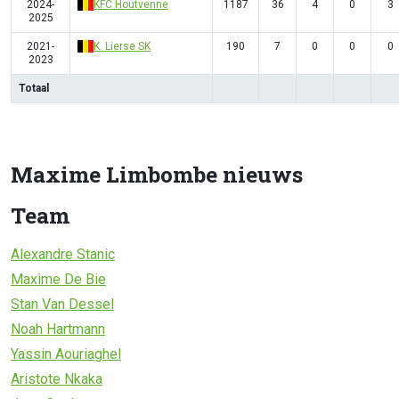
2024-
KFC Houtvenne
1187
36
4
0
3
2025
2021-
K. Lierse SK
190
7
0
0
0
2023
Totaal
Maxime Limbombe nieuws
Team
Alexandre Stanic
Maxime De Bie
Stan Van Dessel
Noah Hartmann
Yassin Aouriaghel
Aristote Nkaka