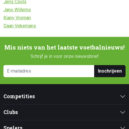
Jens Cools
Jano Willems
Kiany Vroman
Daan Vekemans
Mis niets van het laatste voetbalnieuws!
Schrijf je in voor onze nieuwsbrief
Inschrijven
Competities
Clubs
Spelers