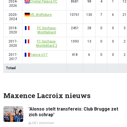
2024-
Crystal Palace FC
8681
98
4
1
12
2026
2020-
VfL Wolfsburg
10761
130
7
6
21
2024
2018-
FC Sochaux-
2451
28
0
0
3
2020
Montbéliard
2017-
FC Sochaux-
1093
13
0
0
2
2020
Montbéliard 2
2017-
France U17
418
6
0
0
2
2017
Totaal
Maxence Lacroix nieuws
'Alonso stelt transfereis: Club Brugge zet
zich schrap'
681 stemmen