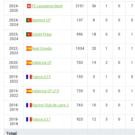
2024-
FC Lausanne-Sport
2151
36
1
0
7
2025
2024-
Sporting CP
137
8
0
0
0
2024
2023-
Estoril Praia
996
18
0
0
1
2024
2022-
Real Oviedo
1034
20
1
0
1
2023
2020-
Valencia CF
703
19
2
0
1
2022
2019-
France U19
193
3
1
0
0
2022
2019-
Valencia CF U19
733
9
3
0
1
2022
2018-
Racing Club de Lens 2
763
10
3
0
1
2019
2018-
France U17
923
12
3
0
2
2018
Totaal