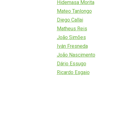
Hidemasa Morita
Mateo Tanlongo
Diego Callai
Matheus Reis
João Simões
Iván Fresneda
João Nascimento
Dário Essugo
Ricardo Esgaio