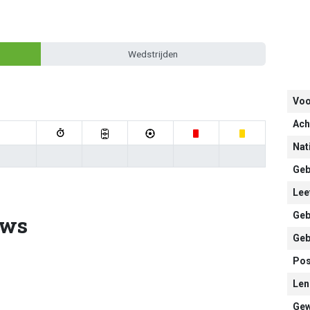
Wedstrijden
Vo
Ach
Nati
Geb
Leef
Geb
uws
Geb
Pos
Len
Gew