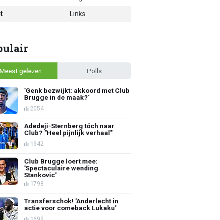
t
Links
pulair
Meest gelezen
Polls
'Genk bezwijkt: akkoord met Club
Brugge in de maak?'
2054
Adedeji-Sternberg tóch naar
Club? "Heel pijnlijk verhaal"
1942
Club Brugge loert mee:
'Spectaculaire wending
Stankovic'
1798
Transferschok! 'Anderlecht in
actie voor comeback Lukaku'
1699