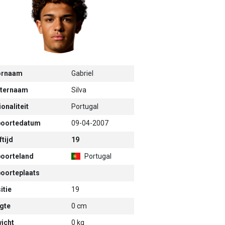
ornaam
Gabriel
ternaam
Silva
onaliteit
Portugal
oortedatum
09-04-2007
tijd
19
oorteland
Portugal
oorteplaats
itie
19
gte
0 cm
icht
0 kg