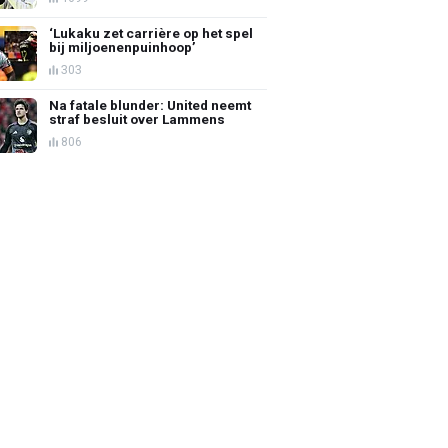
‘Lukaku zet carrière op het spel
bij miljoenenpuinhoop’
303
Na fatale blunder: United neemt
straf besluit over Lammens
806