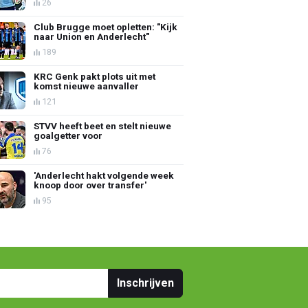
26
Club Brugge moet opletten: "Kijk
naar Union en Anderlecht"
189
KRC Genk pakt plots uit met
komst nieuwe aanvaller
121
STVV heeft beet en stelt nieuwe
goalgetter voor
76
'Anderlecht hakt volgende week
knoop door over transfer'
95
Inschrijven