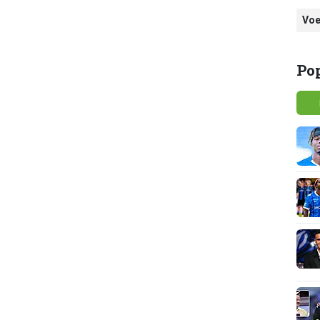
Voe
Po