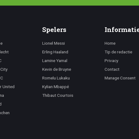
Spelers
Informati
ge
Lionel Messi
Home
lecht
Erling Haaland
Tip de redactie
C
Lamine Yamal
Privacy
City
Kevin de Bruyne
Contact
FC
Romelu Lukaku
Manage Consent
r United
Kylian Mbappé
na
Thibaut Courtois
d
nchen