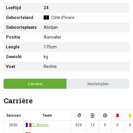
Leeftijd
24
Geboorteland
Côte d’Ivoire
Geboorteplaats
Abidjan
Positie
Aanvaller
Lengte
175cm
Gewicht
kg
Voet
Rechts
Carrière
Wedstrijden
Carrière
Seizoen
Team
2026-
FC Annecy
529
12
5
0
0