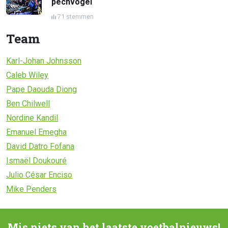
pechvogel
71 stemmen
Team
Karl-Johan Johnsson
Caleb Wiley
Pape Daouda Diong
Ben Chilwell
Nordine Kandil
Emanuel Emegha
David Datro Fofana
Ismaël Doukouré
Julio César Enciso
Mike Penders
Mis niets van het laatste voetbalnieuws!