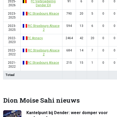
2025-
FC Verbroedering
91
6
0
0
0
2026
Dender EH
2023-
RC Strasbourg Alsace
790
20
5
0
0
2025
2023-
RC Strasbourg Alsace
594
13
6
0
0
2025
2
2022-
FC Annecy
2464
42
20
0
0
2023
2022-
RC Strasbourg Alsace
684
14
7
0
0
2022
2
2021-
RC Strasbourg Alsace
215
15
1
0
0
2022
Totaal
Dion Moise Sahi nieuws
Kantelpunt bij Dender: weer domper voor