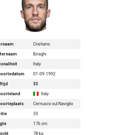
ornaam
Cristiano
ternaam
Biraghi
onaliteit
Italy
oortedatum
01-09-1992
tijd
33
oorteland
Italy
oorteplaats
Cernusco sul Naviglio
itie
33
gte
176 cm
icht
78 kg