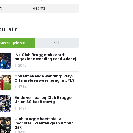
t
Rechts
pulair
Meest gelezen
Polls
'Na Club Brugge-akkoord:
ongeziene wending rond Adedeji'
2075
Ophefmakende wending: Play-
Offs meteen weer terug in JPL?
1714
Einde verhaal bij Club Brugge:
Union SG baalt stevig
1487
Club Brugge heeft nieuw
'monster': kranten gaan uit hun
dak
1433