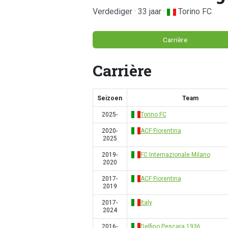
Verdediger · 33 jaar ·
Torino FC
Carrière
Carrière
Seizoen
Team
2025-
Torino FC
2020-
ACF Fiorentina
2025
2019-
FC Internazionale Milano
2020
2017-
ACF Fiorentina
2019
2017-
Italy
2024
2016-
Delfino Pescara 1936