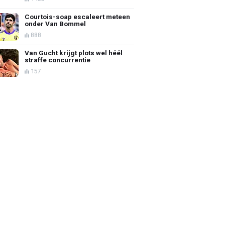
Courtois-soap escaleert meteen
onder Van Bommel
888
Van Gucht krijgt plots wel héél
straffe concurrentie
157