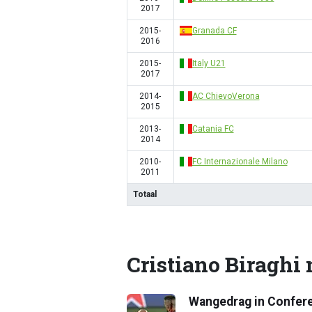
2017
2015-
Granada CF
2016
2015-
Italy U21
2017
2014-
AC ChievoVerona
2015
2013-
Catania FC
2014
2010-
FC Internazionale Milano
2011
Totaal
Cristiano Biraghi
Wangedrag in Conferen