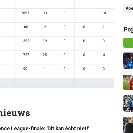
Voe
2887
33
0
1
10
180
2
0
0
1
Po
1393
19
0
0
3
1737
25
0
0
4
90
1
0
0
0
 nieuws
ce League-finale: 'Dit kan écht niet!'