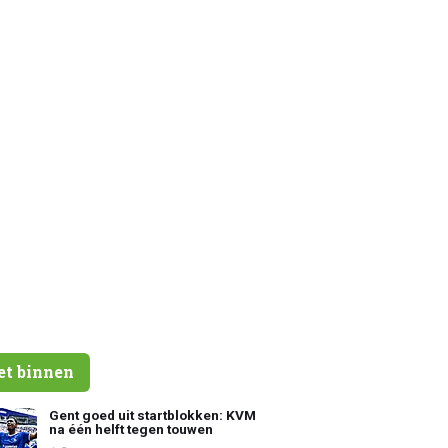
et binnen
Gent goed uit startblokken: KVM
na één helft tegen touwen