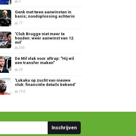
3
Genk met twee aanwinsten in
basis; noodoplossing achterin
17
'Club Brugge niet meer te
houden: wéér aanwinst van 12
mil'
266
De Mil vlak voor aftrap: "Hij wil
een transfer maken"
28
'Lukaku op zucht van nieuwe
club: financiële details bekend'
194
Inschrijven