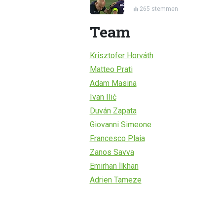
265 stemmen
Team
Krisztofer Horváth
Matteo Prati
Adam Masina
Ivan Ilić
Duván Zapata
Giovanni Simeone
Francesco Plaia
Zanos Savva
Emirhan İlkhan
Adrien Tameze