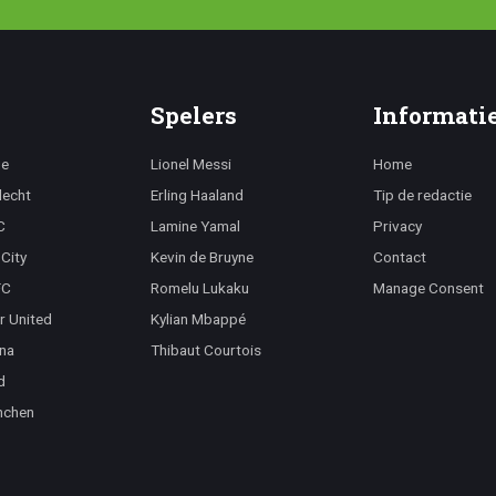
Spelers
Informati
ge
Lionel Messi
Home
lecht
Erling Haaland
Tip de redactie
C
Lamine Yamal
Privacy
City
Kevin de Bruyne
Contact
FC
Romelu Lukaku
Manage Consent
r United
Kylian Mbappé
na
Thibaut Courtois
d
nchen