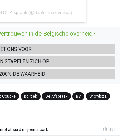
S De Afspraak (@deafspraak.vrtnws)
vertrouwen in de Belgische overheid?
MET ONS VOOR
N STAPELEN ZICH OP
 200% DE WAARHEID
c Coucke
politiek
De Afspraak
BV
Showbizz
met absurd miljoenenpark
101