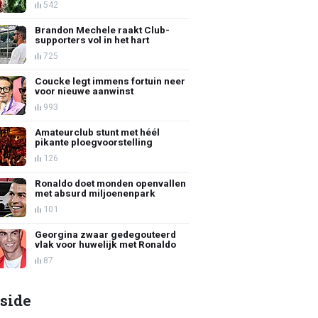
542
Brandon Mechele raakt Club-
supporters vol in het hart
725
Coucke legt immens fortuin neer
voor nieuwe aanwinst
993
Amateurclub stunt met héél
pikante ploegvoorstelling
126
Ronaldo doet monden openvallen
met absurd miljoenenpark
101
Georgina zwaar gedegouteerd
vlak voor huwelijk met Ronaldo
87
side