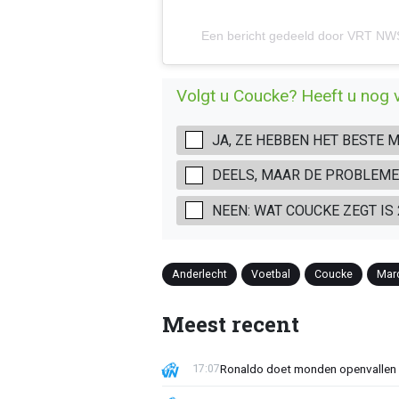
Een bericht gedeeld door VRT NW
Volgt u Coucke? Heeft u nog 
JA, ZE HEBBEN HET BESTE 
DEELS, MAAR DE PROBLEME
NEEN: WAT COUCKE ZEGT IS
Anderlecht
Voetbal
Coucke
Mar
Meest recent
Ronaldo doet monden openvallen 
17:07