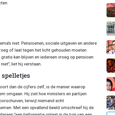
cten.
ema's niet. Pensioenen, sociale uitgaven en andere
oeg of laat tegen het licht gehouden moeten
s gratis kan blijven en iedereen vroeg op pensioen
iet", liet hij verstaan.
 spelletjes
rt dan de cijfers zelf, is de manier waarop
em omgaan. Hij ziet hoe ministers en partijen
oorschuiven, terwijl niemand echt
n nemen. Met een opvallend beeld omschreef hij de
edereen "een ballonnetje oplaat in de tuin van een