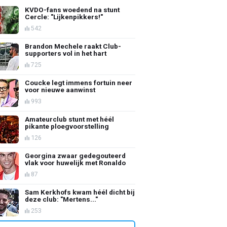
KVDO-fans woedend na stunt
Cercle: "Lijkenpikkers!"
542
Brandon Mechele raakt Club-
supporters vol in het hart
725
Coucke legt immens fortuin neer
voor nieuwe aanwinst
993
Amateurclub stunt met héél
pikante ploegvoorstelling
126
Georgina zwaar gedegouteerd
vlak voor huwelijk met Ronaldo
87
Sam Kerkhofs kwam héél dicht bij
deze club: "Mertens..."
253