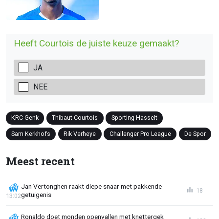
Heeft Courtois de juiste keuze gemaakt?
JA
NEE
KRC Genk
Thibaut Courtois
Sporting Hasselt
Sam Kerkhofs
Rik Verheye
Challenger Pro League
De Spor
Meest recent
Jan Vertonghen raakt diepe snaar met pakkende
18
getuigenis
13:02
Ronaldo doet monden openvallen met knettergek