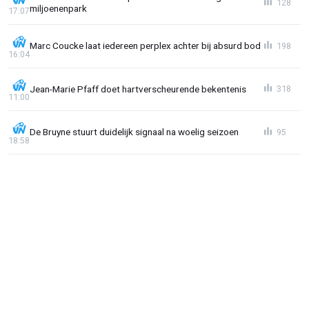
128
miljoenenpark
17:07
Marc Coucke laat iedereen perplex achter bij absurd bod
198
16:04
Jean-Marie Pfaff doet hartverscheurende bekentenis
318
11:00
De Bruyne stuurt duidelijk signaal na woelig seizoen
95
18:58