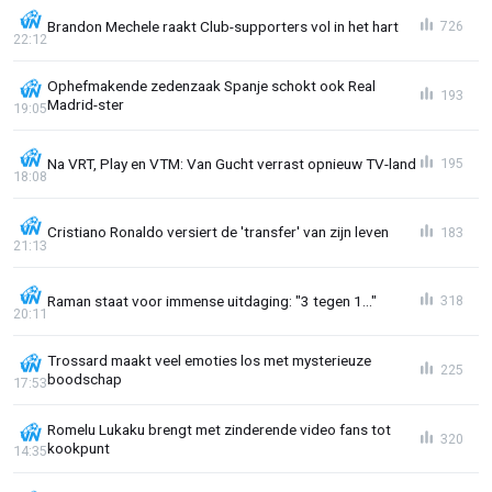
Brandon Mechele raakt Club-supporters vol in het hart
726
22:12
Ophefmakende zedenzaak Spanje schokt ook Real
193
Madrid-ster
19:05
Na VRT, Play en VTM: Van Gucht verrast opnieuw TV-land
195
18:08
Cristiano Ronaldo versiert de 'transfer' van zijn leven
183
21:13
Raman staat voor immense uitdaging: "3 tegen 1..."
318
20:11
Trossard maakt veel emoties los met mysterieuze
225
boodschap
17:53
Romelu Lukaku brengt met zinderende video fans tot
320
kookpunt
14:35