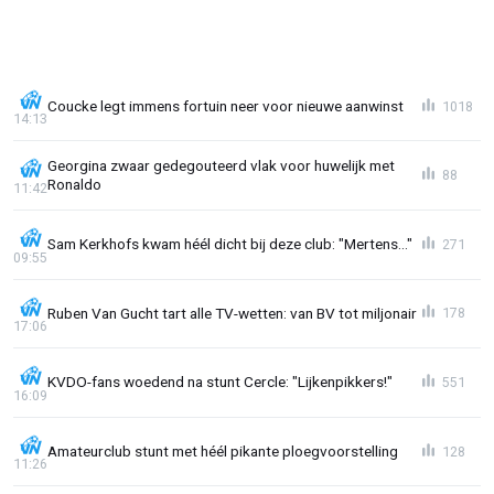
Coucke legt immens fortuin neer voor nieuwe aanwinst
1018
14:13
Georgina zwaar gedegouteerd vlak voor huwelijk met
88
Ronaldo
11:42
Sam Kerkhofs kwam héél dicht bij deze club: "Mertens..."
271
09:55
Ruben Van Gucht tart alle TV-wetten: van BV tot miljonair
178
17:06
KVDO-fans woedend na stunt Cercle: "Lijkenpikkers!"
551
16:09
Amateurclub stunt met héél pikante ploegvoorstelling
128
11:26