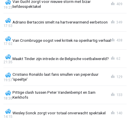
Van Gucht zorgt voor nieuwe storm met bizar
409
liefdesspektakel
19:23
Adriano Bertaccini smelt na hartverwarmend eerbetoon
349
17:53
Van Crombrugge oogst veel kritiek na openhartig verhaal
438
17:02
Maakt Tinder zijn intrede in de Belgische voetbalwereld?
62
21:35
Cristiano Ronaldo laat fans smullen van peperduur
129
'speeltje'
19:57
Pittige clash tussen Peter Vandenbempt en Sam
133
Kerkhofs
18:30
Wesley Sonck zorgt voor totaal onverwacht spektakel
140
14:15