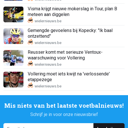
Visma krijgt nieuwe mokerslag in Tour, plan B
meteen aan diggelen
Gemengde gevoelens bij Kopecky: "Ik baal
ontzettend"
Reusser komt met serieuze Ventoux-
waarschuwing voor Vollering
Vollering moet iets kwijt na 'verlossende'
etappezege
Mis niets van het laatste voetbalnieuws!
Schrijf je in voor onze nieuwsbrief