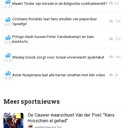
Maakt Tinder zijn intrede in de Belgische voetbalwereld?
62
21:35
Cristiano Ronaldo laat fans smullen van peperduur
129
'speeltje'
19:57
Pittige clash tussen Peter Vandenbempt en Sam
133
Kerkhofs
18:30
Wesley Sonck zorgt voor totaal onverwacht spektakel
140
14:15
Aster Nzeyimana laat alle harten smelten met één video
36
18:05
Meer sportnieuws
De Cauwer waarschuwt Van der Poel: "Kans
misschien al gehad"