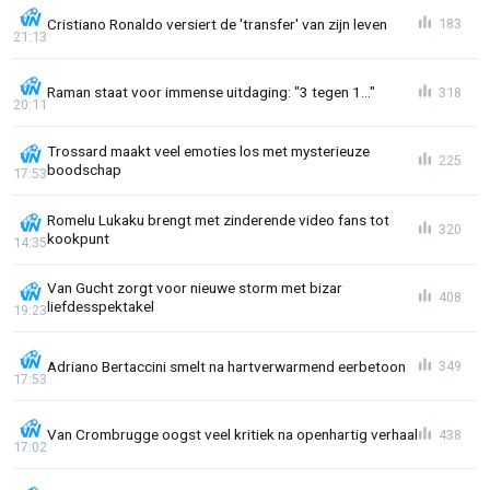
Cristiano Ronaldo versiert de 'transfer' van zijn leven
183
21:13
Raman staat voor immense uitdaging: "3 tegen 1..."
318
20:11
Trossard maakt veel emoties los met mysterieuze
225
boodschap
17:53
Romelu Lukaku brengt met zinderende video fans tot
320
kookpunt
14:35
Van Gucht zorgt voor nieuwe storm met bizar
408
liefdesspektakel
19:23
Adriano Bertaccini smelt na hartverwarmend eerbetoon
349
17:53
Van Crombrugge oogst veel kritiek na openhartig verhaal
438
17:02