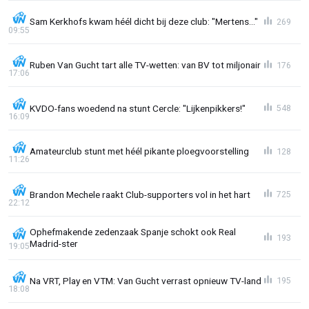
Sam Kerkhofs kwam héél dicht bij deze club: "Mertens..."
269
09:55
Ruben Van Gucht tart alle TV-wetten: van BV tot miljonair
176
17:06
KVDO-fans woedend na stunt Cercle: "Lijkenpikkers!"
548
16:09
Amateurclub stunt met héél pikante ploegvoorstelling
128
11:26
Brandon Mechele raakt Club-supporters vol in het hart
725
22:12
Ophefmakende zedenzaak Spanje schokt ook Real
193
Madrid-ster
19:05
Na VRT, Play en VTM: Van Gucht verrast opnieuw TV-land
195
18:08