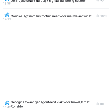
De Bruyne stuurt duidelijk signaal na woelig seizoen
95
18:58
Coucke legt immens fortuin neer voor nieuwe aanwinst
1013
14:13
Georgina zwaar gedegouteerd vlak voor huwelijk met
88
Ronaldo
11:42