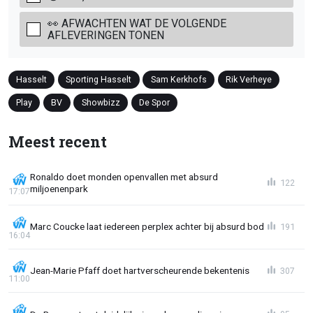
👀 AFWACHTEN WAT DE VOLGENDE
AFLEVERINGEN TONEN
Hasselt
Sporting Hasselt
Sam Kerkhofs
Rik Verheye
Play
BV
Showbizz
De Spor
Meest recent
Ronaldo doet monden openvallen met absurd
122
miljoenenpark
17:07
Marc Coucke laat iedereen perplex achter bij absurd bod
191
16:04
Jean-Marie Pfaff doet hartverscheurende bekentenis
307
11:00