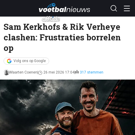
Sam Kerkhofs & Rik Verheye
clashen: Frustraties borrelen
op
Volg ons op Google
Maarten Coenen
26 mei 2026 17:04
317 stemmen