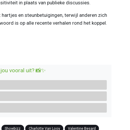
sitiviteit in plaats van publieke discussies.
hartjes en steunbetuigingen, terwijl anderen zich
oord is op alle recente verhalen rond het koppel.
jou vooral uit? 📸✨
Showbizz
Charlotte Van Looy
Valentine Besard