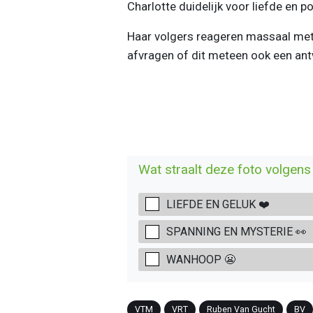
Charlotte duidelijk voor liefde en po
Haar volgers reageren massaal met 
afvragen of dit meteen ook een antw
Wat straalt deze foto volgens 
LIEFDE EN GELUK ❤️
SPANNING EN MYSTERIE 👀
WANHOOP 😬
VTM
VRT
Ruben Van Gucht
BV