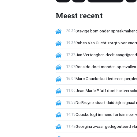
Meest recent
Stevige bom onder spraakmakend 
20:39
Ruben Van Gucht zorgt voor enorm
19:38
Jan Vertonghen deelt aangrijpend
17:37
Ronaldo doet monden openvallen 
17:07
Marc Coucke laat iedereen perplex
16:04
Jean-Marie Pfaff doet hartversch
11:00
De Bruyne stuurt duidelijk signaal
18:58
Coucke legt immens fortuin neer 
14:13
Georgina zwaar gedegouteerd vla
11:42