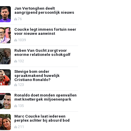
Jan Vertonghen deelt
aangrijpend persoonlijk nieuws
76
Coucke legt immens fortuin neer
voor nieuwe aanwinst
1039
Ruben Van Gucht zorgt voor
enorme relationele schokgolf
132
Stevige bom onder
spraakmakend huwelijk
Cristiano Ronaldo?
123
Ronaldo doet monden openvallen
met knettergek miljoenenpark
135
Marc Coucke laat iedereen
perplex achter bij absurd bod
211