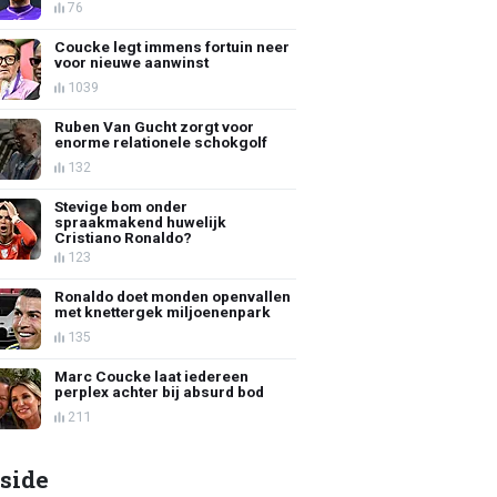
76
Coucke legt immens fortuin neer
voor nieuwe aanwinst
1039
Ruben Van Gucht zorgt voor
enorme relationele schokgolf
132
Stevige bom onder
spraakmakend huwelijk
Cristiano Ronaldo?
123
Ronaldo doet monden openvallen
met knettergek miljoenenpark
135
Marc Coucke laat iedereen
perplex achter bij absurd bod
211
side