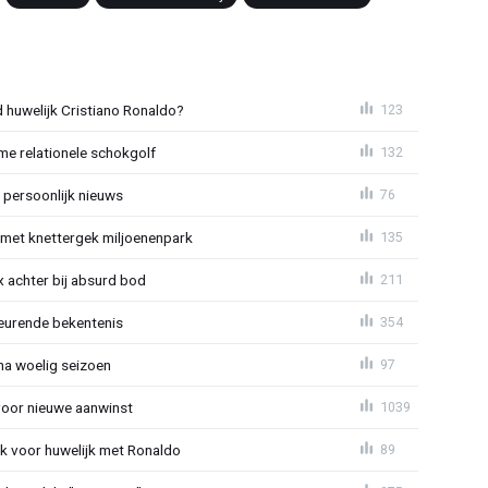
huwelijk Cristiano Ronaldo?
123
e relationele schokgolf
132
 persoonlijk nieuws
76
met knettergek miljoenenpark
135
 achter bij absurd bod
211
eurende bekentenis
354
 na woelig seizoen
97
voor nieuwe aanwinst
1039
k voor huwelijk met Ronaldo
89