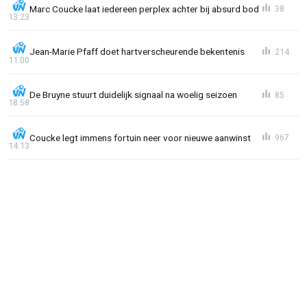
Marc Coucke laat iedereen perplex achter bij absurd bod
38
13:23
Jean-Marie Pfaff doet hartverscheurende bekentenis
214
11:00
De Bruyne stuurt duidelijk signaal na woelig seizoen
85
18:58
Coucke legt immens fortuin neer voor nieuwe aanwinst
967
14:13