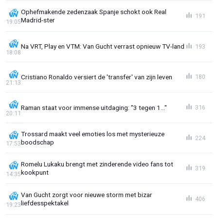
Ophefmakende zedenzaak Spanje schokt ook Real
191
Madrid-ster
19:05
Na VRT, Play en VTM: Van Gucht verrast opnieuw TV-land
193
18:08
Cristiano Ronaldo versiert de 'transfer' van zijn leven
180
21:13
Raman staat voor immense uitdaging: "3 tegen 1..."
316
20:11
Trossard maakt veel emoties los met mysterieuze
224
boodschap
17:53
Romelu Lukaku brengt met zinderende video fans tot
319
kookpunt
14:35
Van Gucht zorgt voor nieuwe storm met bizar
406
liefdesspektakel
19:23