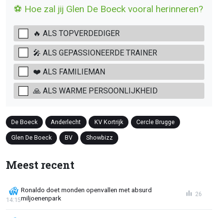
⚽ Hoe zal jij Glen De Boeck vooral herinneren?
🔥 ALS TOPVERDEDIGER
🎤 ALS GEPASSIONEERDE TRAINER
❤️ ALS FAMILIEMAN
🙏 ALS WARME PERSOONLIJKHEID
De Boeck
Anderlecht
KV Kortrijk
Cercle Brugge
Glen De Boeck
BV
Showbizz
Meest recent
Ronaldo doet monden openvallen met absurd
26
miljoenenpark
14:15