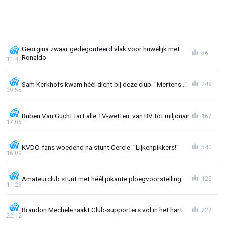
Georgina zwaar gedegouteerd vlak voor huwelijk met
86
Ronaldo
11:42
Sam Kerkhofs kwam héél dicht bij deze club: "Mertens..."
249
09:55
Ruben Van Gucht tart alle TV-wetten: van BV tot miljonair
167
17:06
KVDO-fans woedend na stunt Cercle: "Lijkenpikkers!"
540
16:09
Amateurclub stunt met héél pikante ploegvoorstelling
125
11:26
Brandon Mechele raakt Club-supporters vol in het hart
722
22:12