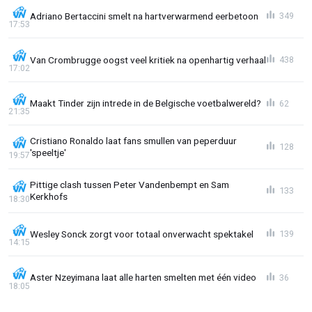
Adriano Bertaccini smelt na hartverwarmend eerbetoon
349
17:53
Van Crombrugge oogst veel kritiek na openhartig verhaal
438
17:02
Maakt Tinder zijn intrede in de Belgische voetbalwereld?
62
21:35
Cristiano Ronaldo laat fans smullen van peperduur
128
'speeltje'
19:57
Pittige clash tussen Peter Vandenbempt en Sam
133
Kerkhofs
18:30
Wesley Sonck zorgt voor totaal onverwacht spektakel
139
14:15
Aster Nzeyimana laat alle harten smelten met één video
36
18:05