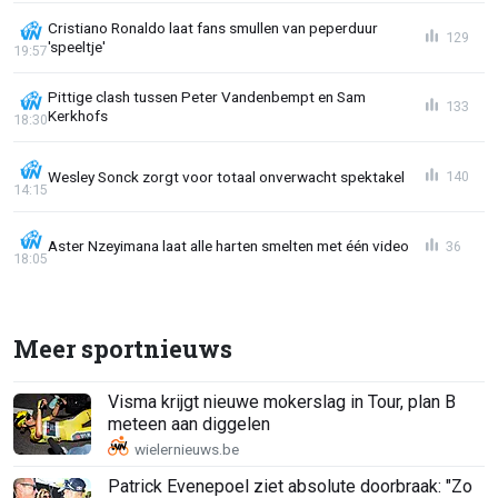
Cristiano Ronaldo laat fans smullen van peperduur
129
'speeltje'
19:57
Pittige clash tussen Peter Vandenbempt en Sam
133
Kerkhofs
18:30
Wesley Sonck zorgt voor totaal onverwacht spektakel
140
14:15
Aster Nzeyimana laat alle harten smelten met één video
36
18:05
Meer sportnieuws
Visma krijgt nieuwe mokerslag in Tour, plan B
meteen aan diggelen
Patrick Evenepoel ziet absolute doorbraak: "Zo