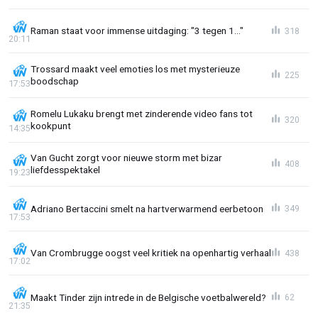
Raman staat voor immense uitdaging: "3 tegen 1..."
318
20:11
Trossard maakt veel emoties los met mysterieuze
225
boodschap
17:53
Romelu Lukaku brengt met zinderende video fans tot
320
kookpunt
14:35
Van Gucht zorgt voor nieuwe storm met bizar
408
liefdesspektakel
19:23
Adriano Bertaccini smelt na hartverwarmend eerbetoon
349
17:53
Van Crombrugge oogst veel kritiek na openhartig verhaal
438
17:02
Maakt Tinder zijn intrede in de Belgische voetbalwereld?
62
21:35