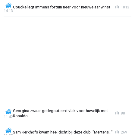
Coucke legt immens fortuin neer voor nieuwe aanwinst
1013
14:13
Georgina zwaar gedegouteerd vlak voor huwelijk met
88
Ronaldo
11:42
Sam Kerkhofs kwam héél dicht bij deze club: "Mertens..."
269