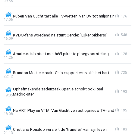
09:55
Ruben Van Gucht tart alle TV-wetten: van BV tot miljonair
176
17:06
KVDO-fans woedend na stunt Cercle: "Lijkenpikkers!"
548
16:09
Amateurclub stunt met héél pikante ploegvoorstelling
128
11:26
Brandon Mechele raakt Club-supporters vol in het hart
725
22:12
Ophefmakende zedenzaak Spanje schokt ook Real
193
Madrid-ster
19:05
Na VRT, Play en VTM: Van Gucht verrast opnieuw TV-land
195
18:08
Cristiano Ronaldo versiert de 'transfer' van zijn leven
183
21:13