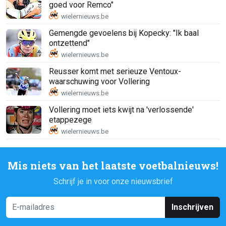
goed voor Remco"
Gemengde gevoelens bij Kopecky: "Ik baal
ontzettend"
Reusser komt met serieuze Ventoux-
waarschuwing voor Vollering
Vollering moet iets kwijt na 'verlossende'
etappezege
Mis niets van het laatste voetbalnieuws!
Schrijf je in voor onze nieuwsbrief
Inschrijven