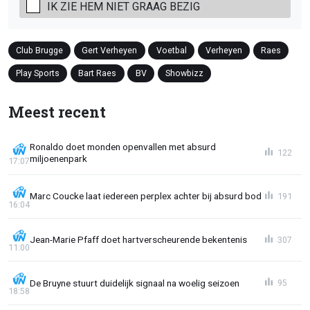
IK ZIE HEM NIET GRAAG BEZIG
Club Brugge
Gert Verheyen
Voetbal
Verheyen
Raes
Play Sports
Bart Raes
BV
Showbizz
Meest recent
Ronaldo doet monden openvallen met absurd
122
miljoenenpark
17:07
Marc Coucke laat iedereen perplex achter bij absurd bod
191
16:04
Jean-Marie Pfaff doet hartverscheurende bekentenis
307
11:00
De Bruyne stuurt duidelijk signaal na woelig seizoen
95
18:58