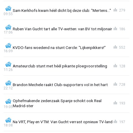
Sam Kerkhofs kwam héél dicht bij deze club: "Mertens..."
279
09:55
Ruben Van Gucht tart alle TV-wetten: van BV tot miljonair
186
17:06
KVDO-fans woedend na stunt Cercle: "Lijkenpikkers!"
552
16:09
Amateurclub stunt met héél pikante ploegvoorstelling
128
11:26
Brandon Mechele raakt Club-supporters vol in het hart
728
22:12
Ophefmakende zedenzaak Spanje schokt ook Real
193
Madrid-ster
19:05
Na VRT, Play en VTM: Van Gucht verrast opnieuw TV-land
197
18:08