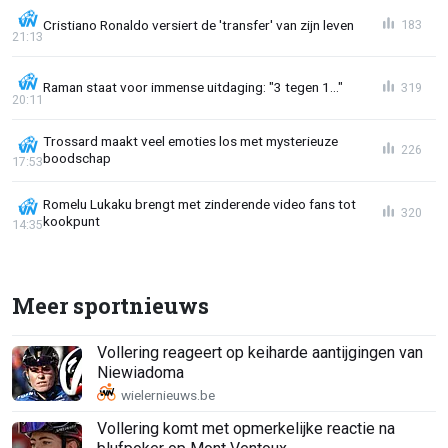
Cristiano Ronaldo versiert de 'transfer' van zijn leven
183
21:13
Raman staat voor immense uitdaging: "3 tegen 1..."
319
20:11
Trossard maakt veel emoties los met mysterieuze
226
boodschap
17:53
Romelu Lukaku brengt met zinderende video fans tot
320
kookpunt
14:35
Meer sportnieuws
Vollering reageert op keiharde aantijgingen van
Niewiadoma
Vollering komt met opmerkelijke reactie na