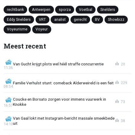
rechtbank
Antwerpen
sporza
Voetbal
Snelders
Eddy Snelders
VRT
analist
gerecht
BV
Showbizz
Voyeurisme
Voyeur
Meest recent
Van Gucht krijgt plots wel héél straffe concurrentie
20
11:36
Familie Verhulst stunt: comeback Alderweireld is een feit
229
08:54
Coucke en Borsato zorgen voor immens vuurwerk in
73
Knokke
16:57
Van Gaal lokt met Instagram-bericht massale smeekbede
38
uit
14:10