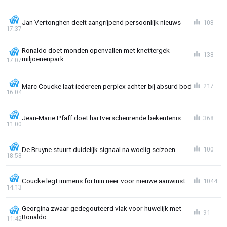
Jan Vertonghen deelt aangrijpend persoonlijk nieuws
103
17:37
Ronaldo doet monden openvallen met knettergek
138
miljoenenpark
17:07
Marc Coucke laat iedereen perplex achter bij absurd bod
217
16:04
Jean-Marie Pfaff doet hartverscheurende bekentenis
368
11:00
De Bruyne stuurt duidelijk signaal na woelig seizoen
100
18:58
Coucke legt immens fortuin neer voor nieuwe aanwinst
1044
14:13
Georgina zwaar gedegouteerd vlak voor huwelijk met
91
Ronaldo
11:42