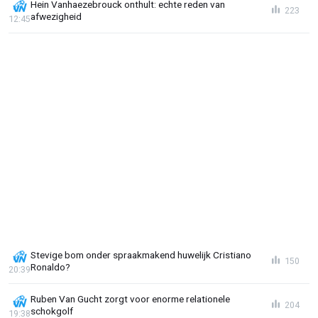
Hein Vanhaezebrouck onthult: echte reden van
223
afwezigheid
12:45
Stevige bom onder spraakmakend huwelijk Cristiano
150
Ronaldo?
20:39
Ruben Van Gucht zorgt voor enorme relationele
204
schokgolf
19:38