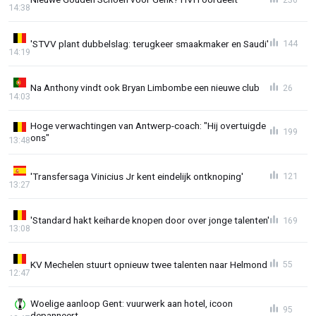
14:38
'STVV plant dubbelslag: terugkeer smaakmaker en Saudi'
144
14:19
Na Anthony vindt ook Bryan Limbombe een nieuwe club
26
14:03
Hoge verwachtingen van Antwerp-coach: "Hij overtuigde
199
ons"
13:48
'Transfersaga Vinicius Jr kent eindelijk ontknoping'
121
13:27
'Standard hakt keiharde knopen door over jonge talenten'
169
13:08
KV Mechelen stuurt opnieuw twee talenten naar Helmond
55
12:47
Woelige aanloop Gent: vuurwerk aan hotel, icoon
95
depanneert