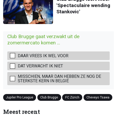
'Spectaculaire wending
Stankovic'
Club Brugge gaat verzwakt uit de
zomermercato komen ...
DAAR VREES IK WEL VOOR
DAT VERWACHT IK NIET
MISSCHIEN, MAAR DAN HEBBEN ZE NOG DE
STERKSTE KERN IN BELGIË
Jupiler Pro League
Club Brugge
FC Zürich
Cheveyo Tsawa
Meest recent