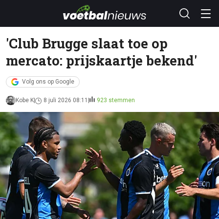
'Club Brugge slaat toe op
mercato: prijskaartje bekend'
Volg ons op Google
Kobe K
8 juli 2026 08:11
923 stemmen