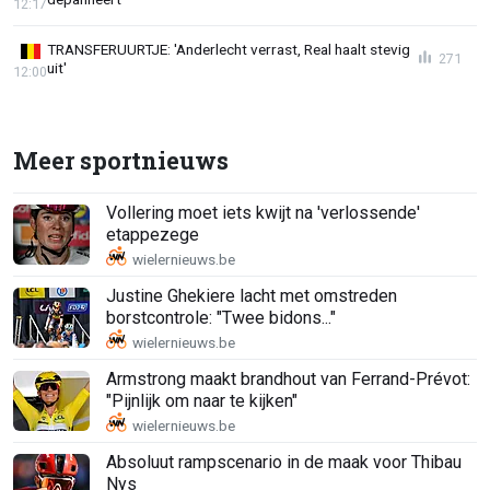
12:17
TRANSFERUURTJE: 'Anderlecht verrast, Real haalt stevig
271
uit'
12:00
Meer sportnieuws
Vollering moet iets kwijt na 'verlossende'
etappezege
Justine Ghekiere lacht met omstreden
borstcontrole: "Twee bidons..."
Armstrong maakt brandhout van Ferrand-Prévot:
"Pijnlijk om naar te kijken"
Absoluut rampscenario in de maak voor Thibau
Nys