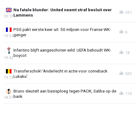
Na fatale blunder: United neemt straf besluit over
321
Lammens
20:10
PSG pakt eerste keer uit: 50 miljoen voor Franse WK-
6
ganger
19:54
Infantino blijft aangeschoten wild: UEFA behoudt WK-
18
boycot
19:42
Transferschok! 'Anderlecht in actie voor comeback
502
Lukaku'
19:13
Bruno sleutelt aan basisploeg tegen PAOK, Saliba op de
110
bank
18:51