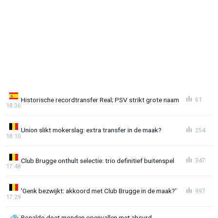
Historische recordtransfer Real; PSV strikt grote naam
61
18:36
Union slikt mokerslag: extra transfer in de maak?
254
18:10
Club Brugge onthult selectie: trio definitief buitenspel
347
17:48
'Genk bezwijkt: akkoord met Club Brugge in de maak?'
997
17:29
Ronaldo doet monden openvallen met absurd