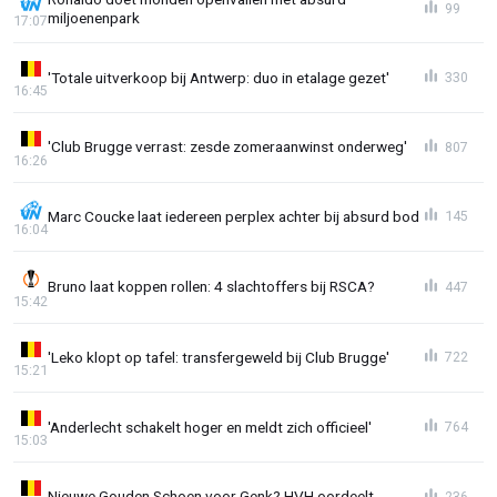
99
miljoenenpark
17:07
'Totale uitverkoop bij Antwerp: duo in etalage gezet'
330
16:45
'Club Brugge verrast: zesde zomeraanwinst onderweg'
807
16:26
Marc Coucke laat iedereen perplex achter bij absurd bod
145
16:04
Bruno laat koppen rollen: 4 slachtoffers bij RSCA?
447
15:42
'Leko klopt op tafel: transfergeweld bij Club Brugge'
722
15:21
'Anderlecht schakelt hoger en meldt zich officieel'
764
15:03
Nieuwe Gouden Schoen voor Genk? HVH oordeelt
236