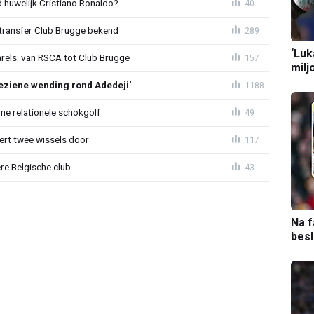
huwelijk Cristiano Ronaldo?
40
ransfer Club Brugge bekend
289
‘Luk
arels: van RSCA tot Club Brugge
157
milj
ziene wending rond Adedeji'
1188
e relationele schokgolf
49
oert twee wissels door
117
re Belgische club
43
Na f
bes