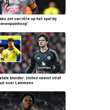
aku zet carrière op het spel bij
oenenpuinhoop’
atale blunder: United neemt straf
luit over Lammens