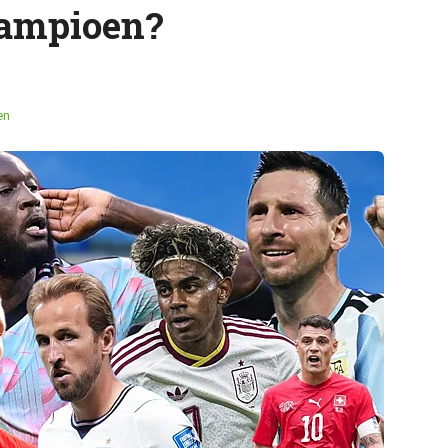
ampioen?
en