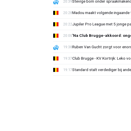
Stevige bom onder spraakmakend 
20:39
Madou maakt volgende ingaande t
20:28
Jupiler Pro League met 5 jonge p
20:22
'Na Club Brugge-akkoord: onge
20:00
Ruben Van Gucht zorgt voor enorm
19:38
Club Brugge - KV Kortrijk: Leko v
19:37
Standard stalt verdediger bij ande
19:17