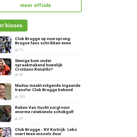
meer offside
et binnen
Club Brugge op voorsprong:
Brugse fans schrikken even
79
Stevige bom onder
spraakmakend huwelijk
Cristiano Ronaldo?
40
Madou maakt volgende ingaande
transfer Club Brugge bekend
289
Ruben Van Gucht zorgt voor
enorme relationele schokgolf
49
Club Brugge - KV Kortrijk: Leko
voert twee wissels door