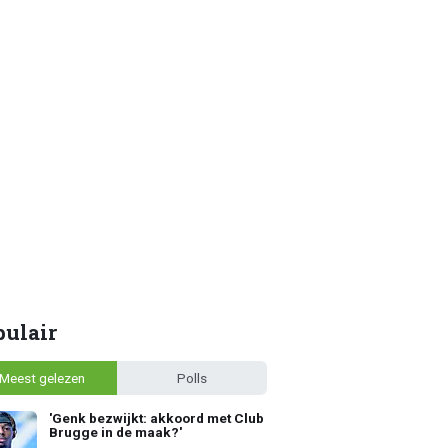
pulair
Meest gelezen
Polls
'Genk bezwijkt: akkoord met Club
Brugge in de maak?'