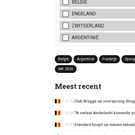
BELGIË
ENGELAND
ZWITSERLAND
ARGENTINIË
België
Argentinië
Frankrijk
Spanj
WK 2026
Meest recent
Club Brugge op voorsprong: Brug
21:32
"Ik verlaat Anderlecht komende zo
21:20
Standard hoopt op nieuwe sensati
21:01