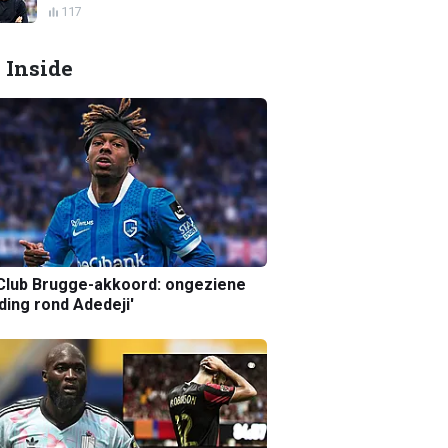
117
 Inside
Club Brugge-akkoord: ongeziene
ing rond Adedeji'