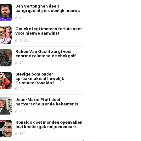
Jan Vertonghen deelt
aangrijpend persoonlijk nieuws
64
Coucke legt immens fortuin neer
voor nieuwe aanwinst
1026
Ruben Van Gucht zorgt voor
enorme relationele schokgolf
49
Stevige bom onder
spraakmakend huwelijk
Cristiano Ronaldo?
40
Jean-Marie Pfaff doet
hartverscheurende bekentenis
336
Ronaldo doet monden openvallen
met knettergek miljoenenpark
131