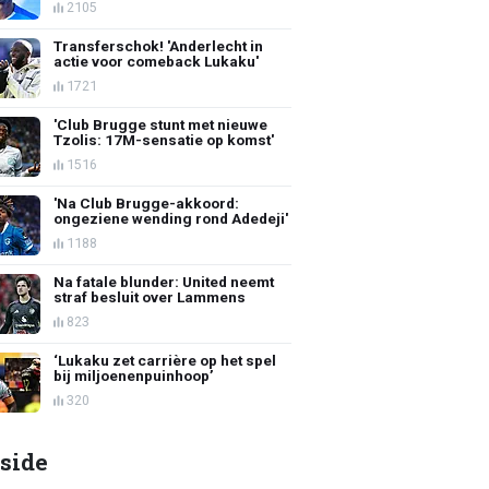
2105
Transferschok! 'Anderlecht in
actie voor comeback Lukaku'
1721
'Club Brugge stunt met nieuwe
Tzolis: 17M-sensatie op komst'
1516
'Na Club Brugge-akkoord:
ongeziene wending rond Adedeji'
1188
Na fatale blunder: United neemt
straf besluit over Lammens
823
‘Lukaku zet carrière op het spel
bij miljoenenpuinhoop’
320
side