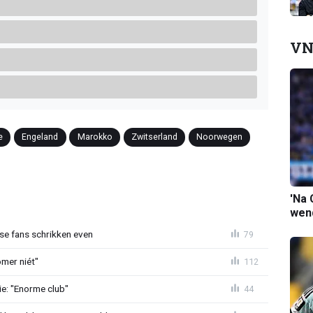
VN
e
Engeland
Marokko
Zwitserland
Noorwegen
'Na 
wend
se fans schrikken even
79
mer niét"
112
e: "Enorme club"
44