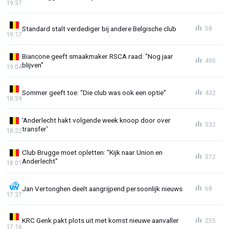
19:37
Standard stalt verdediger bij andere Belgische club
58
19:17
Biancone geeft smaakmaker RSCA raad: "Nog jaar
490
blijven"
19:04
Sommer geeft toe: “Die club was ook een optie”
432
18:39
'Anderlecht hakt volgende week knoop door over
332
transfer'
18:22
Club Brugge moet opletten: "Kijk naar Union en
372
Anderlecht"
18:01
Jan Vertonghen deelt aangrijpend persoonlijk nieuws
68
17:37
KRC Genk pakt plots uit met komst nieuwe aanvaller
255
17:16