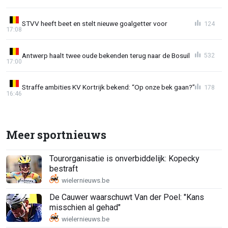
STVV heeft beet en stelt nieuwe goalgetter voor
124
17:08
Antwerp haalt twee oude bekenden terug naar de Bosuil
532
17:00
Straffe ambities KV Kortrijk bekend: “Op onze bek gaan?”
178
16:46
Meer sportnieuws
Tourorganisatie is onverbiddelijk: Kopecky
bestraft
De Cauwer waarschuwt Van der Poel: "Kans
misschien al gehad"