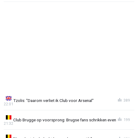
Tzolis: "Daarom verliet ik Club voor Arsenal"
389
22:01
Club Brugge op voorsprong: Brugse fans schrikken even
199
21:32