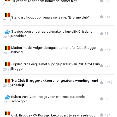
"Ik verlaat Anderlecht komende zomer niét"
370
21:20
Standard hoopt op nieuwe sensatie: "Enorme club"
144
21:01
Stevige bom onder spraakmakend huwelijk Cristiano
78
Ronaldo?
20:39
Madou maakt volgende ingaande transfer Club Brugge
486
bekend
20:28
Jupiler Pro League met 5 jonge parels: van RSCA tot Club
277
Brugge
20:22
'Na Club Brugge-akkoord: ongeziene wending rond
1471
Adedeji'
20:00
Ruben Van Gucht zorgt voor enorme relationele
81
schokgolf
19:38
Club Brugge - KV Kortrijk: Leko voert twee wissels door
124