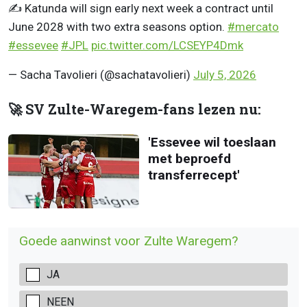
✍️ Katunda will sign early next week a contract until
June 2028 with two extra seasons option.
#mercato
#essevee
#JPL
pic.twitter.com/LCSEYP4Dmk
— Sacha Tavolieri (@sachatavolieri)
July 5, 2026
🚀 SV Zulte-Waregem-fans lezen nu:
'Essevee wil toeslaan
met beproefd
transferrecept'
Goede aanwinst voor Zulte Waregem?
JA
NEEN