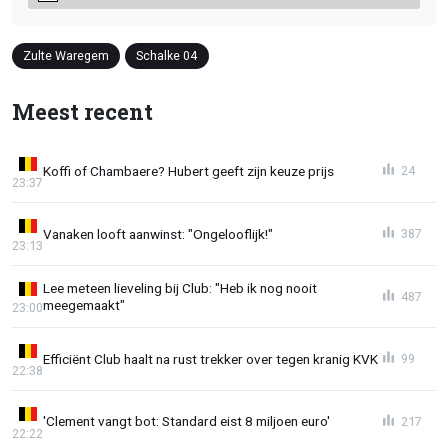
Zulte Waregem
Schalke 04
Meest recent
Koffi of Chambaere? Hubert geeft zijn keuze prijs
24
23:37
Vanaken looft aanwinst: "Ongelooflijk!"
387
23:13
Lee meteen lieveling bij Club: "Heb ik nog nooit
487
meegemaakt"
23:00
Efficiënt Club haalt na rust trekker over tegen kranig KVK
99
22:38
'Clement vangt bot: Standard eist 8 miljoen euro'
217
22:22