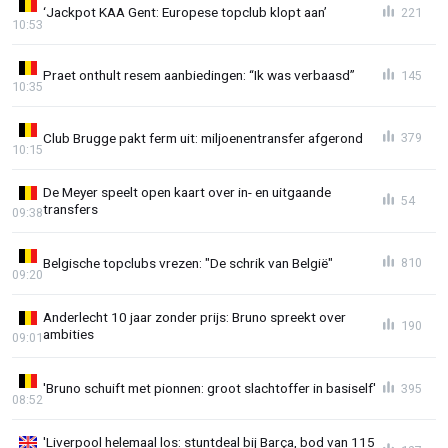
‘Jackpot KAA Gent: Europese topclub klopt aan’
221
10:53
Praet onthult resem aanbiedingen: “Ik was verbaasd”
145
10:35
Club Brugge pakt ferm uit: miljoenentransfer afgerond
379
10:15
De Meyer speelt open kaart over in- en uitgaande
54
transfers
09:38
Belgische topclubs vrezen: "De schrik van België"
810
09:20
Anderlecht 10 jaar zonder prijs: Bruno spreekt over
190
ambities
09:01
'Bruno schuift met pionnen: groot slachtoffer in basiself'
395
08:52
'Liverpool helemaal los: stuntdeal bij Barça, bod van 115