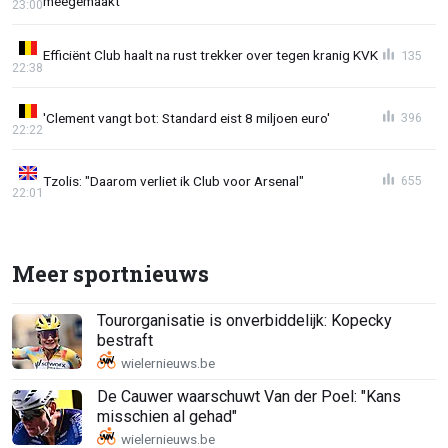
meegemaakt"
23:00
Efficiënt Club haalt na rust trekker over tegen kranig KVK
135
22:38
'Clement vangt bot: Standard eist 8 miljoen euro'
396
22:22
Tzolis: "Daarom verliet ik Club voor Arsenal"
655
22:01
Meer sportnieuws
Tourorganisatie is onverbiddelijk: Kopecky
bestraft
De Cauwer waarschuwt Van der Poel: "Kans
misschien al gehad"