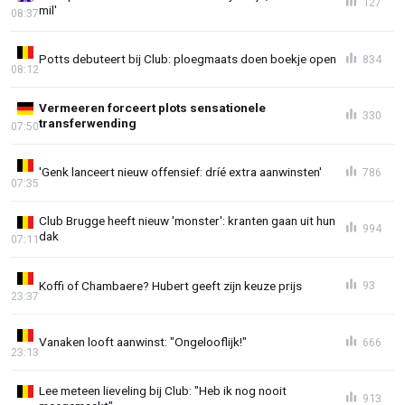
127
mil'
08:37
Potts debuteert bij Club: ploegmaats doen boekje open
834
08:12
Vermeeren forceert plots sensationele
330
transferwending
07:50
'Genk lanceert nieuw offensief: dríé extra aanwinsten'
786
07:35
Club Brugge heeft nieuw 'monster': kranten gaan uit hun
994
dak
07:11
Koffi of Chambaere? Hubert geeft zijn keuze prijs
93
23:37
Vanaken looft aanwinst: "Ongelooflijk!"
666
23:13
Lee meteen lieveling bij Club: "Heb ik nog nooit
913