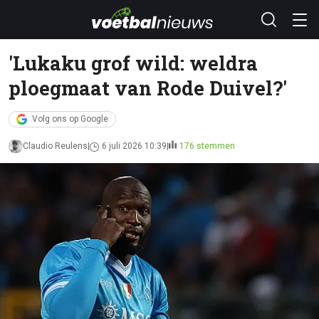
'Lukaku grof wild: weldra
ploegmaat van Rode Duivel?'
Volg ons op Google
Claudio Reulens
6 juli 2026 10:39
176 stemmen