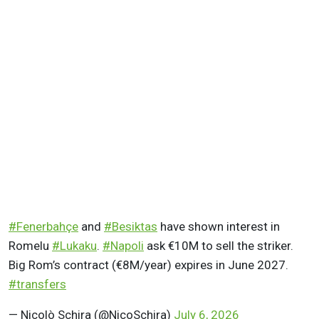
#Fenerbahçe
and
#Besiktas
have shown interest in
Romelu
#Lukaku
.
#Napoli
ask €10M to sell the striker.
Big Rom’s contract (€8M/year) expires in June 2027.
#transfers
— Nicolò Schira (@NicoSchira)
July 6, 2026