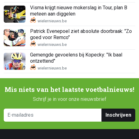
Visma krijgt nieuwe mokerslag in Tour, plan B
meteen aan diggelen
Patrick Evenepoel ziet absolute doorbraak: "Zo
goed voor Remco"
Gemengde gevoelens bij Kopecky: "Ik baal
ontzettend"
Mis niets van het laatste voetbalnieuws!
Schrijf je in voor onze nieuwsbrief
Inschrijven