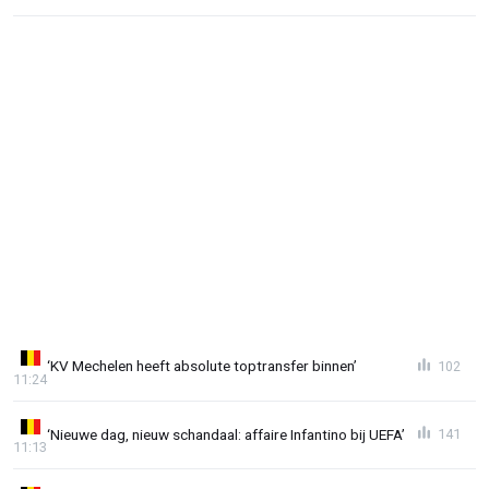
‘KV Mechelen heeft absolute toptransfer binnen’
102
11:24
‘Nieuwe dag, nieuw schandaal: affaire Infantino bij UEFA’
141
11:13