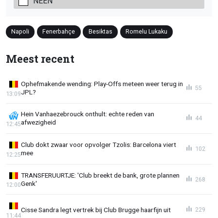
NEEN
Napoli
Fenerbahçe
Besiktas
Romelu Lukaku
Meest recent
Ophefmakende wending: Play-Offs meteen weer terug in
55
JPL?
13:09
Hein Vanhaezebrouck onthult: echte reden van
44
afwezigheid
12:45
Club dokt zwaar voor opvolger Tzolis: Barcelona viert
102
mee
12:25
TRANSFERUURTJE: 'Club breekt de bank, grote plannen
268
Genk'
12:00
Cisse Sandra legt vertrek bij Club Brugge haarfijn uit
229
11:44