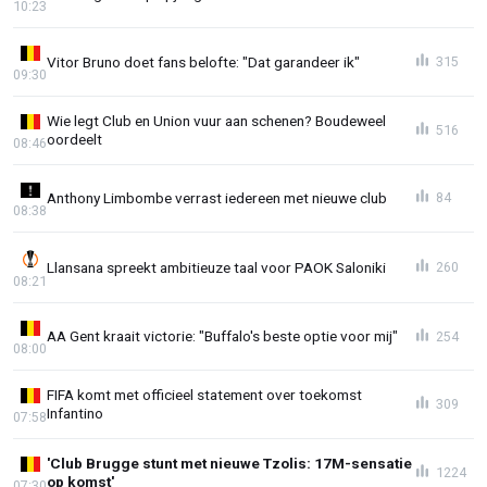
10:23
Vitor Bruno doet fans belofte: "Dat garandeer ik"
315
09:30
Wie legt Club en Union vuur aan schenen? Boudeweel
516
oordeelt
08:46
Anthony Limbombe verrast iedereen met nieuwe club
84
08:38
Llansana spreekt ambitieuze taal voor PAOK Saloniki
260
08:21
AA Gent kraait victorie: "Buffalo's beste optie voor mij"
254
08:00
FIFA komt met officieel statement over toekomst
309
Infantino
07:58
'Club Brugge stunt met nieuwe Tzolis: 17M-sensatie
1224
op komst'
07:30