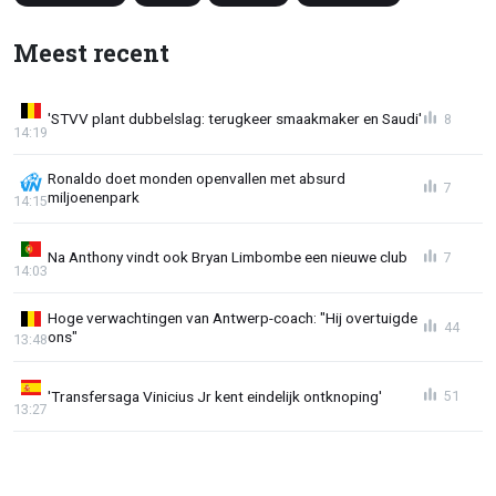
Meest recent
'STVV plant dubbelslag: terugkeer smaakmaker en Saudi'
8
14:19
Ronaldo doet monden openvallen met absurd
7
miljoenenpark
14:15
Na Anthony vindt ook Bryan Limbombe een nieuwe club
7
14:03
Hoge verwachtingen van Antwerp-coach: "Hij overtuigde
44
ons"
13:48
'Transfersaga Vinicius Jr kent eindelijk ontknoping'
51
13:27