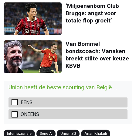
‘Miljoenenbom Club
Brugge: angst voor
totale flop groeit’
Van Bommel
bondscoach: Vanaken
breekt stilte over keuze
KBVB
Union heeft de beste scouting van België ...
EENS
ONEENS
Internazionale
Serie A
Union SG
Anan Khalaili