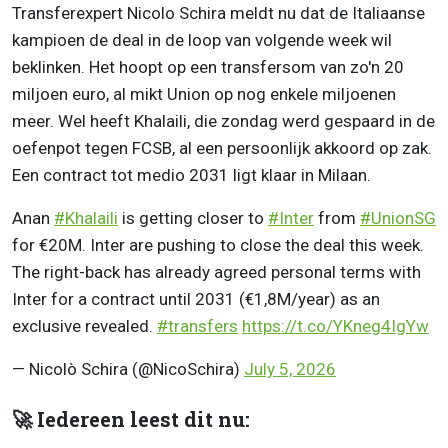
Transferexpert Nicolo Schira meldt nu dat de Italiaanse
kampioen de deal in de loop van volgende week wil
beklinken. Het hoopt op een transfersom van zo'n 20
miljoen euro, al mikt Union op nog enkele miljoenen
meer. Wel heeft Khalaili, die zondag werd gespaard in de
oefenpot tegen FCSB, al een persoonlijk akkoord op zak.
Een contract tot medio 2031 ligt klaar in Milaan.
Anan
#Khalaili
is getting closer to
#Inter
from
#UnionSG
for €20M. Inter are pushing to close the deal this week.
The right-back has already agreed personal terms with
Inter for a contract until 2031 (€1,8M/year) as an
exclusive revealed.
#transfers
https://t.co/YKneg4IgYw
— Nicolò Schira (@NicoSchira)
July 5, 2026
🚀 Iedereen leest dit nu: