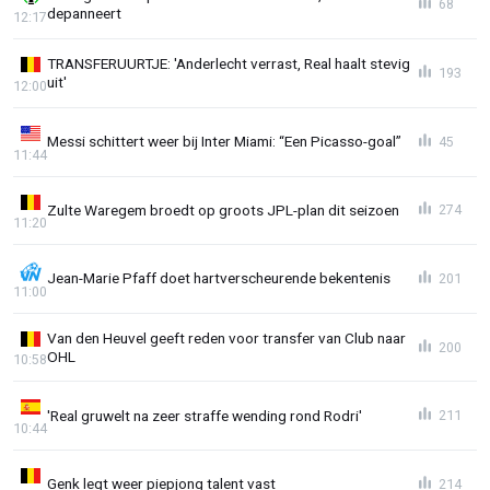
68
depanneert
12:17
TRANSFERUURTJE: 'Anderlecht verrast, Real haalt stevig
193
uit'
12:00
Messi schittert weer bij Inter Miami: “Een Picasso-goal”
45
11:44
Zulte Waregem broedt op groots JPL-plan dit seizoen
274
11:20
Jean-Marie Pfaff doet hartverscheurende bekentenis
201
11:00
Van den Heuvel geeft reden voor transfer van Club naar
200
OHL
10:58
'Real gruwelt na zeer straffe wending rond Rodri'
211
10:44
Genk legt weer piepjong talent vast
214