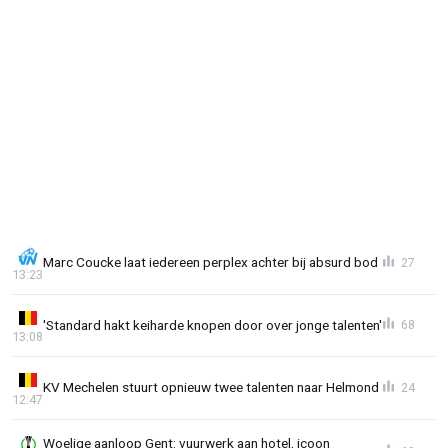
Marc Coucke laat iedereen perplex achter bij absurd bod
27
13:23
'Standard hakt keiharde knopen door over jonge talenten'
68
13:08
KV Mechelen stuurt opnieuw twee talenten naar Helmond
24
12:47
Woelige aanloop Gent: vuurwerk aan hotel, icoon