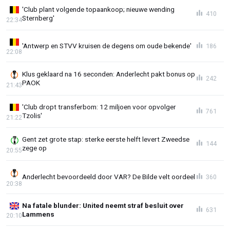
'Club plant volgende topaankoop; nieuwe wending
410
Sternberg'
22:34
'Antwerp en STVV kruisen de degens om oude bekende'
186
22:08
Klus geklaard na 16 seconden: Anderlecht pakt bonus op
242
PAOK
21:43
'Club dropt transferbom: 12 miljoen voor opvolger
761
Tzolis'
21:22
Gent zet grote stap: sterke eerste helft levert Zweedse
144
zege op
20:55
Anderlecht bevoordeeld door VAR? De Bilde velt oordeel
360
20:38
Na fatale blunder: United neemt straf besluit over
631
Lammens
20:10