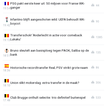
PSG pakt eerste keer uit: 50 miljoen voor Franse WK-
44
ganger
19:54
Infantino blijft aangeschoten wild: UEFA behoudt WK-
90
boycot
19:42
Transferschok! 'Anderlecht in actie voor comeback
1385
Lukaku'
19:13
Bruno sleutelt aan basisploeg tegen PAOK, Saliba op de
135
bank
18:51
Historische recordtransfer Real; PSV strikt grote naam
86
18:36
Union slikt mokerslag: extra transfer in de maak?
306
18:10
Club Brugge onthult selectie: trio definitief buitenspel
533
17:48