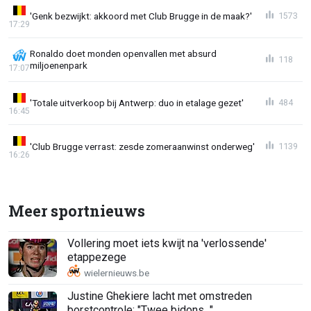
'Genk bezwijkt: akkoord met Club Brugge in de maak?'
1573
17:29
Ronaldo doet monden openvallen met absurd
118
miljoenenpark
17:07
'Totale uitverkoop bij Antwerp: duo in etalage gezet'
484
16:45
'Club Brugge verrast: zesde zomeraanwinst onderweg'
1139
16:26
Meer sportnieuws
Vollering moet iets kwijt na 'verlossende'
etappezege
Justine Ghekiere lacht met omstreden
borstcontrole: "Twee bidons..."