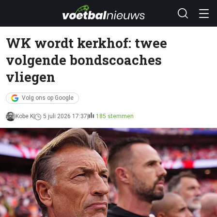
WK wordt kerkhof: twee
volgende bondscoaches
vliegen
Volg ons op Google
Kobe K
5 juli 2026 17:37
185 stemmen