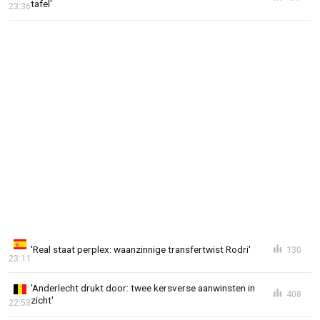
tafel'
23:36
'Real staat perplex: waanzinnige transfertwist Rodri'
130
23:11
'Anderlecht drukt door: twee kersverse aanwinsten in
408
zicht'
22:53