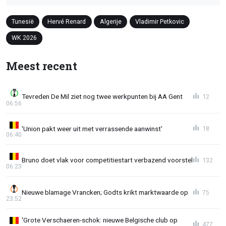
Tunesië
Hervé Renard
Algerije
Vladimir Petkovic
WK 2026
Meest recent
Tevreden De Mil ziet nog twee werkpunten bij AA Gent
12
06:56
'Union pakt weer uit met verrassende aanwinst'
18
06:40
Bruno doet vlak voor competitiestart verbazend voorstel
132
06:23
Nieuwe blamage Vrancken; Godts krikt marktwaarde op
75
23:52
'Grote Verschaeren-schok: nieuwe Belgische club op
477