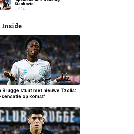
Stankovic'
924
 Inside
b Brugge stunt met nieuwe Tzolis:
sensatie op komst'