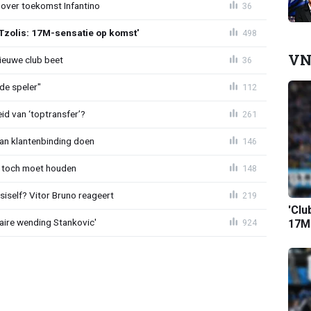
 over toekomst Infantino
36
Tzolis: 17M-sensatie op komst'
498
VN
ieuwe club beet
36
de speler"
112
id van ‘toptransfer’?
261
aan klantenbinding doen
146
 toch moet houden
148
iself? Vitor Bruno reageert
219
'Clu
aire wending Stankovic'
17M-
924