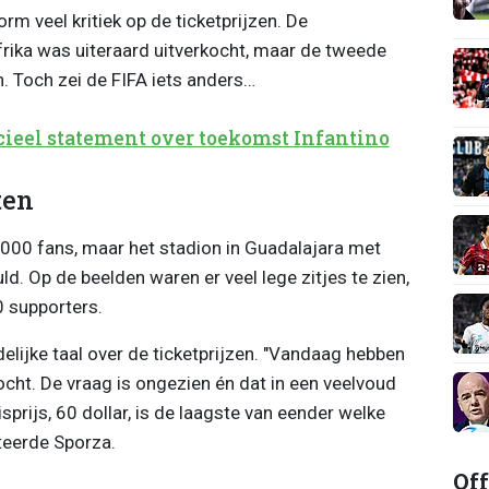
rm veel kritiek op de ticketprijzen. De
ika was uiteraard uitverkocht, maar de tweede
n. Toch zei de FIFA iets anders…
cieel statement over toekomst Infantino
ten
000 fans, maar het stadion in Guadalajara met
ld. Op de beelden waren er veel lege zitjes te zien,
 supporters.
delijke taal over de ticketprijzen. "Vandaag hebben
cht. De vraag is ongezien én dat in een veelvoud
prijs, 60 dollar, is de laagste van eender welke
iteerde Sporza.
Off