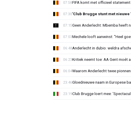
FIFA komt met officieel statement
07:58
'Club Brugge stunt met nieuwe 
07:30
Geen Anderlecht: Mbemba heeft n
07:15
Mechele looft aanwinst: "Heel goe
07:03
Anderlecht in dubio: weldra afsche
06:48
Kritiek neemt toe: AA Gent moét 
06:23
Waarom Anderlecht twee pionnen
06:04
Gloednieuwe naam in Europese bas
23:46
Club Brugge loert mee: 'Spectacul
23:19