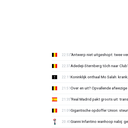
'Antwerp niet uitgeshopt: twee vers
22:53
Adedeji-Sternberg tóch naar Club? 
22:37
Koninklijk onthaal Mo Salah: krank
22:11
Over en uit? Opvallende afwezige 
21:51
'Real Madrid pakt groots uit: tran
21:35
Gigantische opdoffer Union: steu
21:09
Gianni Infantino wanhoop nabij: g
20:45