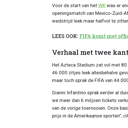
Voor de start van het
WK
was er eno
openingsmatch van Mexico-Zuid-Afr
wedstrijd leek maar halfvol te zitte
LEES OOK:
FIFA komt met offi
Verhaal met twee kan
Het Azteca Stadium zat vol met 80.
46.000 zitjes leek allesbehalve gevu
maar toch sprak de FIFA van 44.000
Gianni Infantino sprak eerder al dui
we meer dan 6 miljoen tickets verko
van de vorige toernooien. Onze basis
prijs in de Amerikaanse sporten”, c