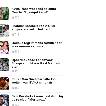
KVDO-fans woedend na stunt
Cercle: "Lijkenpikkers!"
535
Brandon Mechele raakt Club-
supporters vol in het hart
718
Coucke legt immens fortuin neer
voor nieuwe aanwinst
885
Ophefmakende zedenzaak
Spanje schokt ook Real Madrid-
ster
191
Ruben Van Gucht tart alle TV-
wetten: van BV tot miljonair
159
Sam Kerkhofs kwam héél dicht bij
deze club: "Mertens..."
233