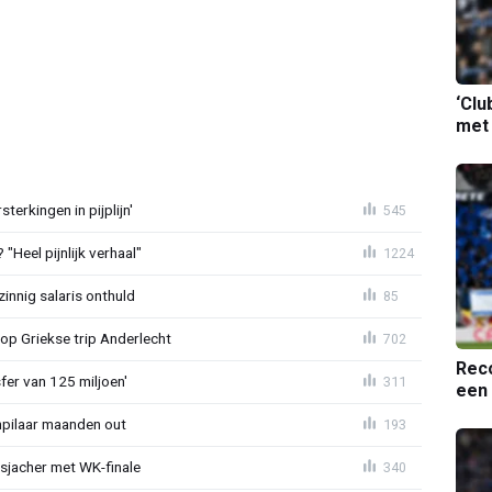
‘Clu
met
terkingen in pijplijn'
545
"Heel pijnlijk verhaal"
1224
zinnig salaris onthuld
85
op Griekse trip Anderlecht
702
Reco
sfer van 125 miljoen'
311
een 
npilaar maanden out
193
esjacher met WK-finale
340