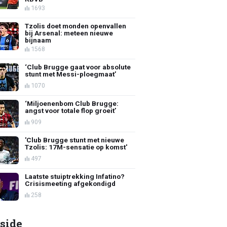
1693
Tzolis doet monden openvallen
bij Arsenal: meteen nieuwe
bijnaam
1568
‘Club Brugge gaat voor absolute
stunt met Messi-ploegmaat’
1070
‘Miljoenenbom Club Brugge:
angst voor totale flop groeit’
909
'Club Brugge stunt met nieuwe
Tzolis: 17M-sensatie op komst'
497
Laatste stuiptrekking Infatino?
Crisismeeting afgekondigd
258
side