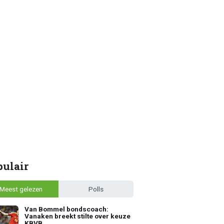
pulair
Meest gelezen
Polls
Van Bommel bondscoach:
Vanaken breekt stilte over keuze
KBVB