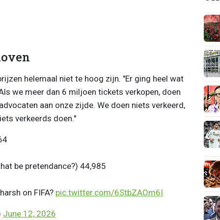
eloven
ijzen helemaal niet te hoog zijn. "Er ging heel wat
 Als we meer dan 6 miljoen tickets verkopen, doen
advocaten aan onze zijde. We doen niets verkeerd,
iets verkeerds doen."
64
 that be pretendance?) 44,985
 harsh on FIFA?
pic.twitter.com/6StbZAOm6I
)
June 12, 2026