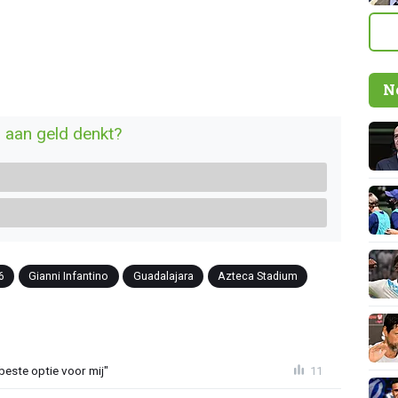
N
r aan geld denkt?
6
Gianni Infantino
Guadalajara
Azteca Stadium
 beste optie voor mij"
11