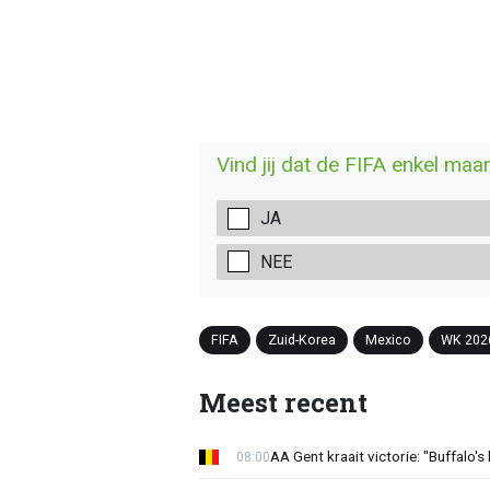
Vind jij dat de FIFA enkel maa
JA
NEE
FIFA
Zuid-Korea
Mexico
WK 202
Meest recent
AA Gent kraait victorie: "Buffalo's
08:00