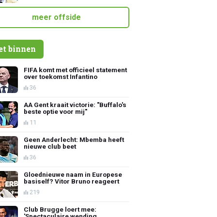
meer offside
et binnen
FIFA komt met officieel statement
over toekomst Infantino
36
AA Gent kraait victorie: "Buffalo's
beste optie voor mij"
11
Geen Anderlecht: Mbemba heeft
nieuwe club beet
36
Gloednieuwe naam in Europese
basiself? Vitor Bruno reageert
219
Club Brugge loert mee:
'Spectaculaire wending