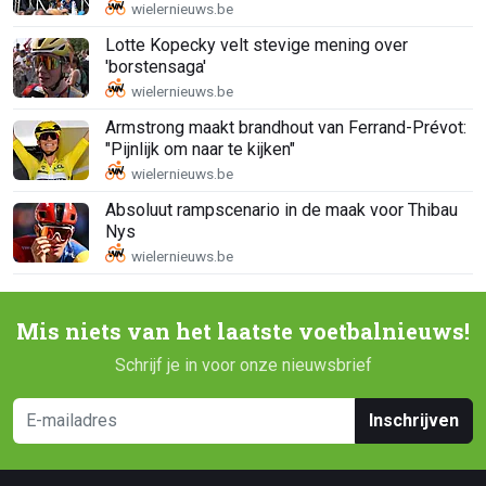
Lotte Kopecky velt stevige mening over
'borstensaga'
Armstrong maakt brandhout van Ferrand-Prévot:
"Pijnlijk om naar te kijken"
Absoluut rampscenario in de maak voor Thibau
Nys
Mis niets van het laatste voetbalnieuws!
Schrijf je in voor onze nieuwsbrief
Inschrijven