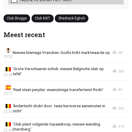
Club Brugge
Club NXT
Shedrack Egboh
Meest recent
Nieuwe blamage Vrancken; Godts krikt marktwaarde op
38
23:52
'Grote Verschaeren-schok: nieuwe Belgische club op
283
tafel'
23:36
'Real staat perplex: waanzinnige transfertwist Rodri'
89
23:11
'Anderlecht drukt door: twee kersverse aanwinsten in
302
zicht'
22:53
'Club plant volgende topaankoop; nieuwe wending
319
Sternberg'
22:34