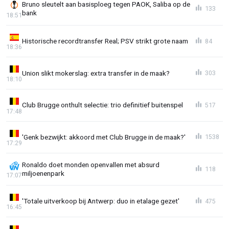
Bruno sleutelt aan basisploeg tegen PAOK, Saliba op de
133
bank
18:51
Historische recordtransfer Real; PSV strikt grote naam
84
18:36
Union slikt mokerslag: extra transfer in de maak?
303
18:10
Club Brugge onthult selectie: trio definitief buitenspel
517
17:48
'Genk bezwijkt: akkoord met Club Brugge in de maak?'
1538
17:29
Ronaldo doet monden openvallen met absurd
118
miljoenenpark
17:07
'Totale uitverkoop bij Antwerp: duo in etalage gezet'
475
16:45