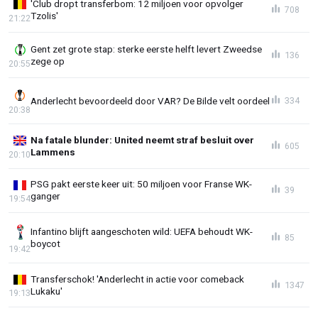
'Club dropt transferbom: 12 miljoen voor opvolger
708
Tzolis'
21:22
Gent zet grote stap: sterke eerste helft levert Zweedse
136
zege op
20:55
Anderlecht bevoordeeld door VAR? De Bilde velt oordeel
334
20:38
Na fatale blunder: United neemt straf besluit over
605
Lammens
20:10
PSG pakt eerste keer uit: 50 miljoen voor Franse WK-
39
ganger
19:54
Infantino blijft aangeschoten wild: UEFA behoudt WK-
85
boycot
19:42
Transferschok! 'Anderlecht in actie voor comeback
1347
Lukaku'
19:13