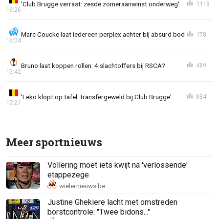
'Club Brugge verrast: zesde zomeraanwinst onderweg'
1113
16:26
Marc Coucke laat iedereen perplex achter bij absurd bod
178
16:04
Bruno laat koppen rollen: 4 slachtoffers bij RSCA?
489
15:42
'Leko klopt op tafel: transfergeweld bij Club Brugge'
834
15:21
Meer sportnieuws
Vollering moet iets kwijt na 'verlossende'
etappezege
Justine Ghekiere lacht met omstreden
borstcontrole: "Twee bidons..."