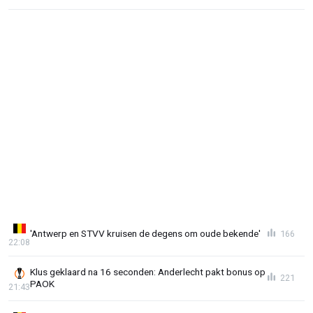
'Antwerp en STVV kruisen de degens om oude bekende'
166
22:08
Klus geklaard na 16 seconden: Anderlecht pakt bonus op
221
PAOK
21:43