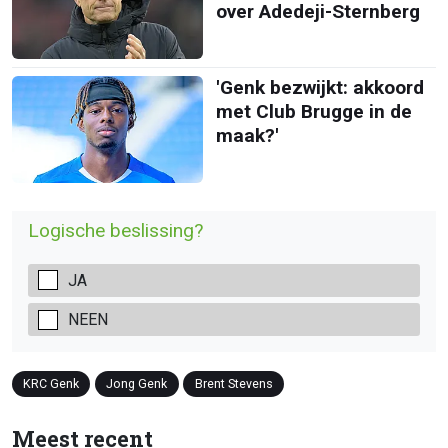
over Adedeji-Sternberg
'Genk bezwijkt: akkoord
met Club Brugge in de
maak?'
Logische beslissing?
JA
NEEN
KRC Genk
Jong Genk
Brent Stevens
Meest recent