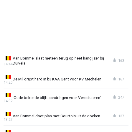
Van Bommel slaat meteen terug op heet hangijzer bij
163
Duivels
14:44
De Mil grijpt hard in bij KAA Gent voor KV Mechelen
167
14:20
'Oude bekende blijft aandringen voor Verschaeren'
247
14:02
Van Bommel doet plan met Courtois uit de doeken
137
13:27