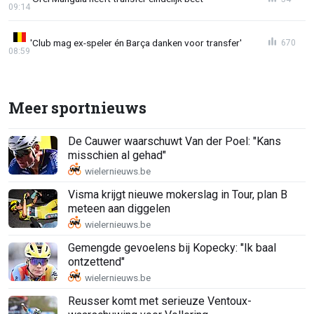
09:14
'Club mag ex-speler én Barça danken voor transfer'
670
08:59
Meer sportnieuws
De Cauwer waarschuwt Van der Poel: "Kans
misschien al gehad"
Visma krijgt nieuwe mokerslag in Tour, plan B
meteen aan diggelen
Gemengde gevoelens bij Kopecky: "Ik baal
ontzettend"
Reusser komt met serieuze Ventoux-