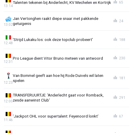
Talenten tekenen bij Anderlecht, KV Mechelen en Kortrijk
65
13:14
Jan Vertonghen raakt diepe snaar met pakkende
24
getuigenis
13:02
'Strijd Lukaku los: ook deze topclub probeert'
188
12:48
Pro League dient Vitor Bruno meteen van antwoord
230
12:31
Van Bommel geeft aan hoe hij Rode Duivels wil laten
181
spelen
12:23
TRANSFERUURTJE: 'Anderlecht gaat voor Romback,
291
zesde aanwinst Club'
12:00
‘Jackpot OHL voor supertalent: Feyenoord lonkt’
67
11:46