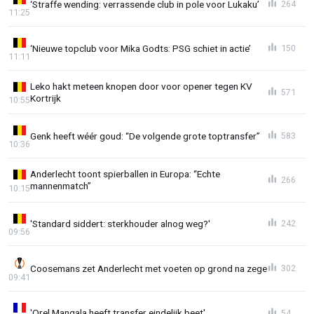
‘Straffe wending: verrassende club in pole voor Lukaku’
264
11:25
‘Nieuwe topclub voor Mika Godts: PSG schiet in actie’
150
11:11
Leko hakt meteen knopen door voor opener tegen KV
571
Kortrijk
10:55
Genk heeft wéér goud: “De volgende grote toptransfer”
583
10:36
Anderlecht toont spierballen in Europa: “Echte
266
mannenmatch”
10:15
'Standard siddert: sterkhouder alnog weg?'
242
09:56
Coosemans zet Anderlecht met voeten op grond na zege
302
09:41
'Orel Mangala heeft transfer eindelijk beet'
54