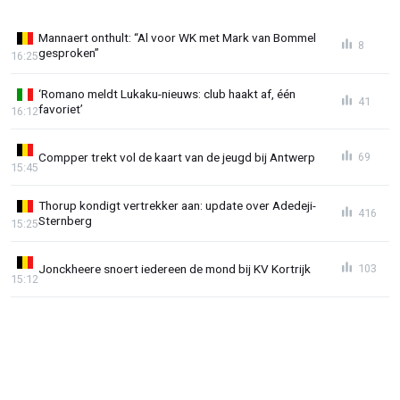
Mannaert onthult: “Al voor WK met Mark van Bommel
8
gesproken”
16:25
‘Romano meldt Lukaku-nieuws: club haakt af, één
41
favoriet’
16:12
Compper trekt vol de kaart van de jeugd bij Antwerp
69
15:45
Thorup kondigt vertrekker aan: update over Adedeji-
416
Sternberg
15:25
Jonckheere snoert iedereen de mond bij KV Kortrijk
103
15:12