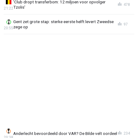
'Club dropt transferbom: 12 miljoen voor opvolger
478
Tzolis'
21:22
Gent zet grote stap: sterke eerste helft levert Zweedse
97
zege op
20:55
Anderlecht bevoordeeld door VAR? De Bilde velt oordeel
234
20:38