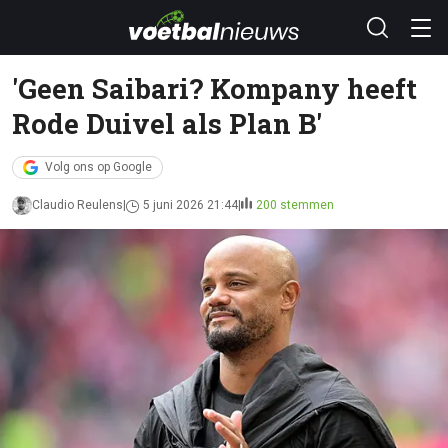
'Geen Saibari? Kompany heeft
Rode Duivel als Plan B'
Volg ons op Google
Claudio Reulens
5 juni 2026 21:44
200 stemmen