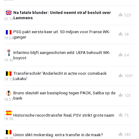
Na fatale blunder: United neemt straf besluit over
523
Lammens
20:10
PSG pakt eerste keer uit: 50 miljoen voor Franse WK-
28
ganger
19:54
Infantino blijft aangeschoten wild: UEFA behoudt WK-
64
boycot
19:42
Transferschok! 'Anderlecht in actie voor comeback
1097
Lukaku'
19:13
Bruno sleutelt aan basisploeg tegen PAOK, Saliba op de
125
bank
18:51
Historische recordtransfer Real; PSV strikt grote naam
75
18:36
Union slikt mokerslag: extra transfer in de maak?
282
18:10