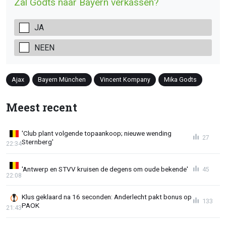
Zal Godts naar Bayern verkassen?
JA
NEEN
Ajax
Bayern München
Vincent Kompany
Mika Godts
Meest recent
'Club plant volgende topaankoop; nieuwe wending
27
Sternberg'
22:34
'Antwerp en STVV kruisen de degens om oude bekende'
45
22:08
Klus geklaard na 16 seconden: Anderlecht pakt bonus op
133
PAOK
21:43