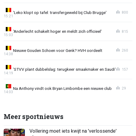
'Leko klopt op tafel: transfergeweld bij Club Brugge'
800
15:21
'Anderlecht schakelt hoger en meldt zich officieel'
815
15:03
Nieuwe Gouden Schoen voor Genk? HVH oordeelt
260
14:38
'STVV plant dubbelslag: terugkeer smaakmaker en Saudi'
157
14:19
Na Anthony vindt ook Bryan Limbombe een nieuwe club
29
14:03
Meer sportnieuws
Vollering moet iets kwijt na 'verlossende'