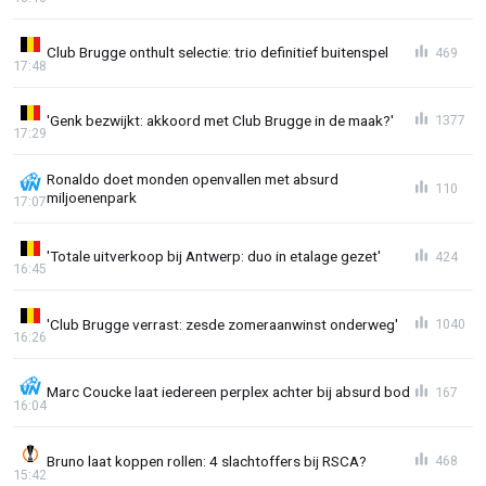
Club Brugge onthult selectie: trio definitief buitenspel
469
17:48
'Genk bezwijkt: akkoord met Club Brugge in de maak?'
1377
17:29
Ronaldo doet monden openvallen met absurd
110
miljoenenpark
17:07
'Totale uitverkoop bij Antwerp: duo in etalage gezet'
424
16:45
'Club Brugge verrast: zesde zomeraanwinst onderweg'
1040
16:26
Marc Coucke laat iedereen perplex achter bij absurd bod
167
16:04
Bruno laat koppen rollen: 4 slachtoffers bij RSCA?
468
15:42