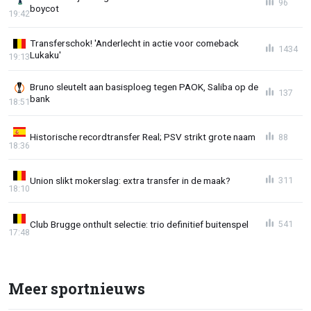
96
boycot
19:42
Transferschok! 'Anderlecht in actie voor comeback
1434
Lukaku'
19:13
Bruno sleutelt aan basisploeg tegen PAOK, Saliba op de
137
bank
18:51
Historische recordtransfer Real; PSV strikt grote naam
88
18:36
Union slikt mokerslag: extra transfer in de maak?
311
18:10
Club Brugge onthult selectie: trio definitief buitenspel
541
17:48
Meer sportnieuws