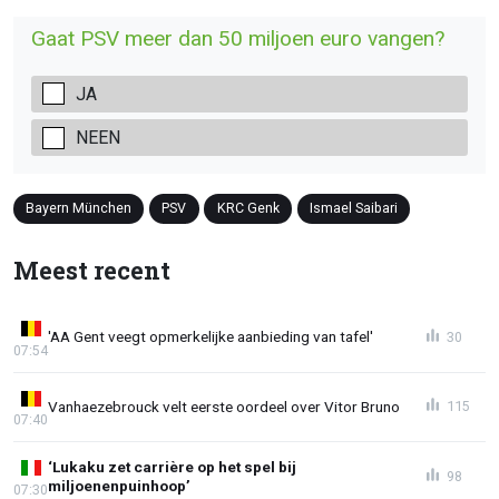
Gaat PSV meer dan 50 miljoen euro vangen?
JA
NEEN
Bayern München
PSV
KRC Genk
Ismael Saibari
Meest recent
'AA Gent veegt opmerkelijke aanbieding van tafel'
30
07:54
Vanhaezebrouck velt eerste oordeel over Vitor Bruno
115
07:40
‘Lukaku zet carrière op het spel bij
98
miljoenenpuinhoop’
07:30