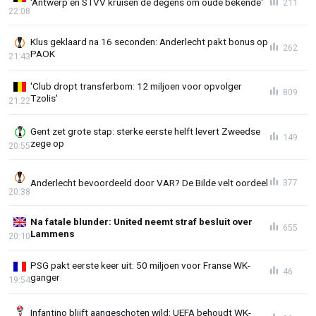
'Antwerp en STVV kruisen de degens om oude bekende'
211
22:08
Klus geklaard na 16 seconden: Anderlecht pakt bonus op
262
PAOK
21:43
'Club dropt transferbom: 12 miljoen voor opvolger
809
Tzolis'
21:22
Gent zet grote stap: sterke eerste helft levert Zweedse
149
zege op
20:55
Anderlecht bevoordeeld door VAR? De Bilde velt oordeel
377
20:38
Na fatale blunder: United neemt straf besluit over
655
Lammens
20:10
PSG pakt eerste keer uit: 50 miljoen voor Franse WK-
46
ganger
19:54
Infantino blijft aangeschoten wild: UEFA behoudt WK-