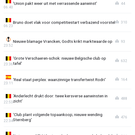
'Union pakt weer uit met verrassende aanwinst'
44
06:40
Bruno doet vlak voor competitiestart verbazend voorstel
310
06:23
Nieuwe blamage Vrancken; Godts krikt marktwaarde op
93
23:52
'Grote Verschaeren-schok: nieuwe Belgische club op
632
tafel'
23:36
'Real staat perplex: waanzinnige transfertwist Rodri'
164
23:11
'Anderlecht drukt door: twee kersverse aanwinsten in
488
zicht'
22:53
'Club plant volgende topaankoop; nieuwe wending
476
Sternberg'
22:34