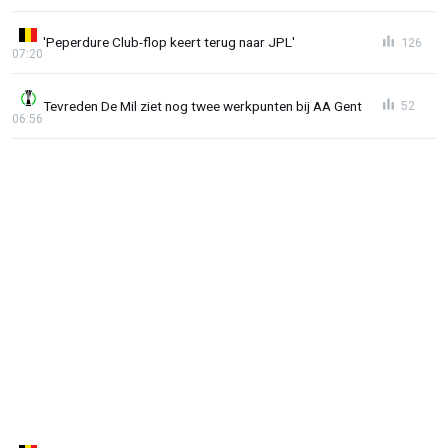
'Peperdure Club-flop keert terug naar JPL'
126
07:20
Tevreden De Mil ziet nog twee werkpunten bij AA Gent
52
06:56