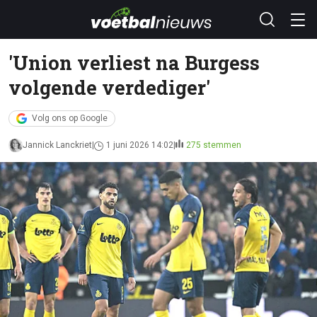
'Union verliest na Burgess
volgende verdediger'
Volg ons op Google
Jannick Lanckriet
1 juni 2026 14:02
275 stemmen