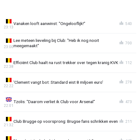
Vanaken looft aanwinst: "Ongelooflijk!"
540
23:13
Lee meteen lieveling bij Club: "Heb ik nog nooit
700
meegemaakt"
23:00
Efficiënt Club haalt na rust trekker over tegen kranig KVK
112
22:38
'Clement vangt bot: Standard eist 8 miljoen euro'
278
22:22
Tzolis: "Daarom verliet ik Club voor Arsenal"
473
22:01
Club Brugge op voorsprong: Brugse fans schrikken even
211
21:32