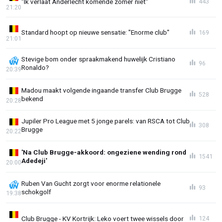
"Ik verlaat Anderlecht komende zomer niét"
443
21:20
Standard hoopt op nieuwe sensatie: "Enorme club"
169
21:01
Stevige bom onder spraakmakend huwelijk Cristiano
96
Ronaldo?
20:39
Madou maakt volgende ingaande transfer Club Brugge
528
bekend
20:28
Jupiler Pro League met 5 jonge parels: van RSCA tot Club
308
Brugge
20:22
'Na Club Brugge-akkoord: ongeziene wending rond
1541
Adedeji'
20:00
Ruben Van Gucht zorgt voor enorme relationele
93
schokgolf
19:38
Club Brugge - KV Kortrijk: Leko voert twee wissels door
124