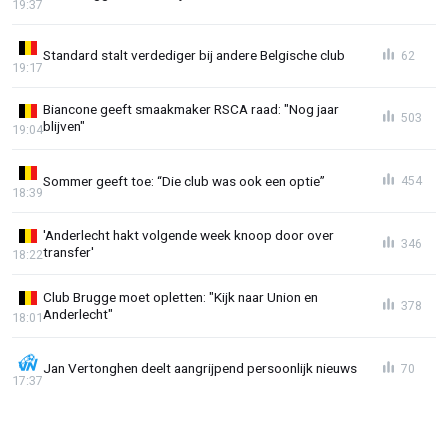
19:37
Standard stalt verdediger bij andere Belgische club
62
19:17
Biancone geeft smaakmaker RSCA raad: "Nog jaar
503
blijven"
19:04
Sommer geeft toe: “Die club was ook een optie”
454
18:39
'Anderlecht hakt volgende week knoop door over
346
transfer'
18:22
Club Brugge moet opletten: "Kijk naar Union en
378
Anderlecht"
18:01
Jan Vertonghen deelt aangrijpend persoonlijk nieuws
70
17:37