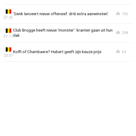
'Genk lanceert nieuw offensief: dríé extra aanwinsten'
106
07:35
Club Brugge heeft nieuw 'monster': kranten gaan uit hun
298
dak
07:11
Koffi of Chambaere? Hubert geeft zijn keuze prijs
54
23:37