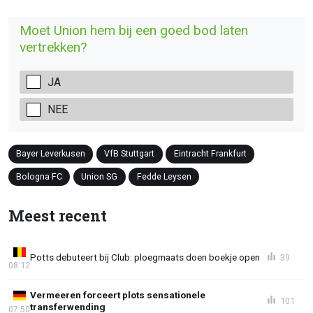
Moet Union hem bij een goed bod laten
vertrekken?
JA
NEE
Bayer Leverkusen
VfB Stuttgart
Eintracht Frankfurt
Bologna FC
Union SG
Fedde Leysen
Meest recent
Potts debuteert bij Club: ploegmaats doen boekje open
39
08:12
Vermeeren forceert plots sensationele
101
transferwending
07:50