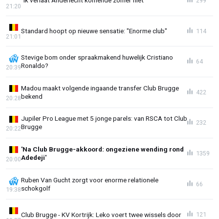
"Ik verlaat Anderlecht komende zomer niét"
299
21:20
Standard hoopt op nieuwe sensatie: "Enorme club"
114
21:01
Stevige bom onder spraakmakend huwelijk Cristiano
64
Ronaldo?
20:39
Madou maakt volgende ingaande transfer Club Brugge
422
bekend
20:28
Jupiler Pro League met 5 jonge parels: van RSCA tot Club
232
Brugge
20:22
'Na Club Brugge-akkoord: ongeziene wending rond
1359
Adedeji'
20:00
Ruben Van Gucht zorgt voor enorme relationele
66
schokgolf
19:38
Club Brugge - KV Kortrijk: Leko voert twee wissels door
121