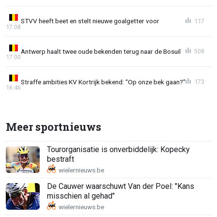
STVV heeft beet en stelt nieuwe goalgetter voor
117
17:08
Antwerp haalt twee oude bekenden terug naar de Bosuil
508
17:00
Straffe ambities KV Kortrijk bekend: “Op onze bek gaan?”
173
16:46
Meer sportnieuws
Tourorganisatie is onverbiddelijk: Kopecky
bestraft
De Cauwer waarschuwt Van der Poel: "Kans
misschien al gehad"