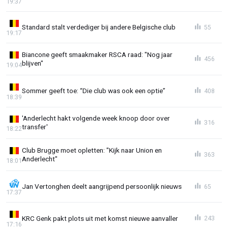
19:37
Standard stalt verdediger bij andere Belgische club
55
19:17
Biancone geeft smaakmaker RSCA raad: "Nog jaar
456
blijven"
19:04
Sommer geeft toe: “Die club was ook een optie”
408
18:39
'Anderlecht hakt volgende week knoop door over
316
transfer'
18:22
Club Brugge moet opletten: "Kijk naar Union en
363
Anderlecht"
18:01
Jan Vertonghen deelt aangrijpend persoonlijk nieuws
65
17:37
KRC Genk pakt plots uit met komst nieuwe aanvaller
243
17:16