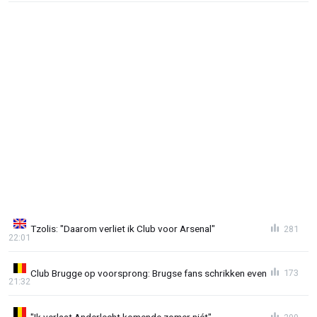
Tzolis: "Daarom verliet ik Club voor Arsenal"
281
22:01
Club Brugge op voorsprong: Brugse fans schrikken even
173
21:32