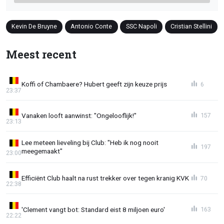
Kevin De Bruyne
Antonio Conte
SSC Napoli
Cristian Stellini
Meest recent
Koffi of Chambaere? Hubert geeft zijn keuze prijs
6
23:37
Vanaken looft aanwinst: "Ongelooflijk!"
157
23:13
Lee meteen lieveling bij Club: "Heb ik nog nooit
197
meegemaakt"
23:00
Efficiënt Club haalt na rust trekker over tegen kranig KVK
70
22:38
'Clement vangt bot: Standard eist 8 miljoen euro'
163
22:22