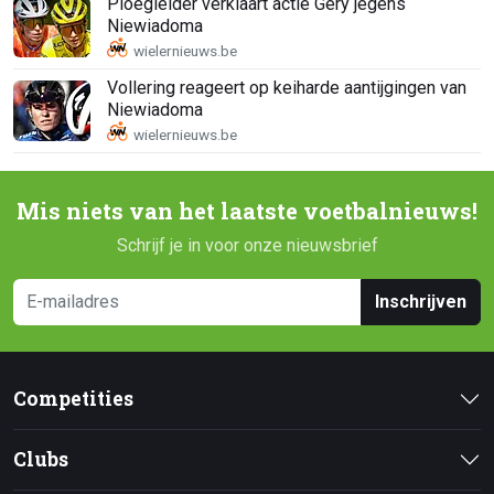
Ploegleider verklaart actie Gery jegens
Niewiadoma
Vollering reageert op keiharde aantijgingen van
Niewiadoma
Mis niets van het laatste voetbalnieuws!
Schrijf je in voor onze nieuwsbrief
Inschrijven
Competities
Clubs