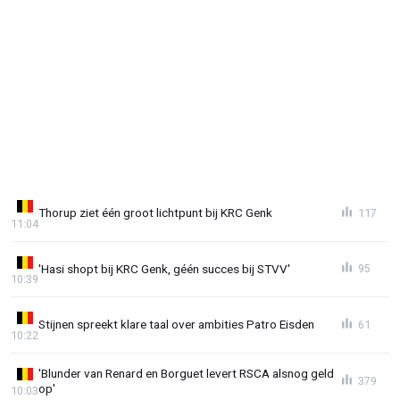
Thorup ziet één groot lichtpunt bij KRC Genk
117
11:04
'Hasi shopt bij KRC Genk, géén succes bij STVV'
95
10:39
Stijnen spreekt klare taal over ambities Patro Eisden
61
10:22
'Blunder van Renard en Borguet levert RSCA alsnog geld
379
op'
10:03