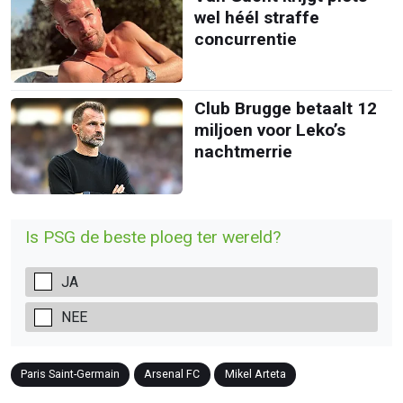
wel héél straffe
concurrentie
Club Brugge betaalt 12
miljoen voor Leko’s
nachtmerrie
Is PSG de beste ploeg ter wereld?
JA
NEE
Paris Saint-Germain
Arsenal FC
Mikel Arteta