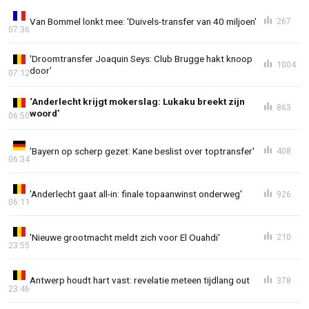
Van Bommel lonkt mee: 'Duivels-transfer van 40 miljoen'
267
07:36
'Droomtransfer Joaquin Seys: Club Brugge hakt knoop
1004
door'
07:12
‘Anderlecht krijgt mokerslag: Lukaku breekt zijn
863
woord’
06:50
'Bayern op scherp gezet: Kane beslist over toptransfer'
408
06:34
'Anderlecht gaat all-in: finale topaanwinst onderweg'
926
06:11
'Nieuwe grootmacht meldt zich voor El Ouahdi'
210
23:55
Antwerp houdt hart vast: revelatie meteen tijdlang out
378
23:46