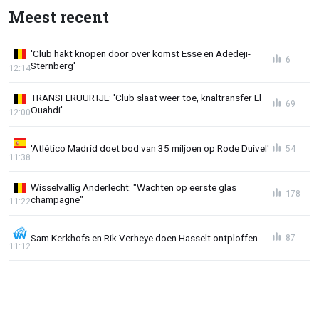
Meest recent
'Club hakt knopen door over komst Esse en Adedeji-
6
Sternberg'
12:14
TRANSFERUURTJE: 'Club slaat weer toe, knaltransfer El
69
Ouahdi'
12:00
'Atlético Madrid doet bod van 35 miljoen op Rode Duivel'
54
11:38
Wisselvallig Anderlecht: "Wachten op eerste glas
178
champagne"
11:22
Sam Kerkhofs en Rik Verheye doen Hasselt ontploffen
87
11:12