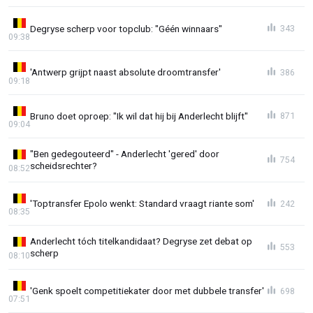
Degryse scherp voor topclub: "Géén winnaars"
343
09:38
'Antwerp grijpt naast absolute droomtransfer'
386
09:18
Bruno doet oproep: "Ik wil dat hij bij Anderlecht blijft"
871
09:04
"Ben gedegouteerd" - Anderlecht 'gered' door
754
scheidsrechter?
08:52
'Toptransfer Epolo wenkt: Standard vraagt riante som'
242
08:35
Anderlecht tóch titelkandidaat? Degryse zet debat op
553
scherp
08:10
'Genk spoelt competitiekater door met dubbele transfer'
698
07:51