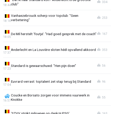
334
club"
18:44
Vanhaezebrouck scherp voor topclub: "Geen
253
verbetering"
18:18
De Mil herstelt ‘foutje’: "Had goed gesprek met de coach"
167
18:05
Anderlecht en La Louvière sloten héél opvallend akkoord
353
17:37
Standard is gewaarschuwd: "Hen pijn doen"
56
17:23
Euvrard verrast: toptalent zet stap terug bij Standard
96
17:04
Coucke en Borsato zorgen voor immens vuurwerk in
55
Knokke
16:57
'STVV strijkt miljoenen op dankzij PSG'
163