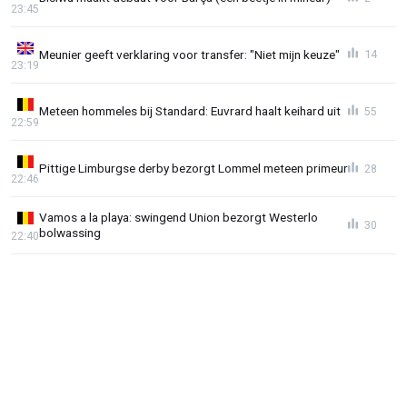
23:45
Meunier geeft verklaring voor transfer: "Niet mijn keuze"
14
23:19
Meteen hommeles bij Standard: Euvrard haalt keihard uit
55
22:59
Pittige Limburgse derby bezorgt Lommel meteen primeur
28
22:46
Vamos a la playa: swingend Union bezorgt Westerlo
30
bolwassing
22:40