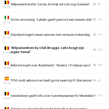
'Miljoenentransfer Cercle, Kortrijk wil ook nog toeslaan'
89
20:36
Grote verrassing: 'Lukaku geeft jawoord aan nieuwe club'
462
20:19
Standard begint nieuw seizoen met serieuze mokerslag
116
20:13
‘Miljoenenbom bij Club Brugge: Leko krijgt zijn
524
eigen Yamal’
20:00
Wilmots baalt over Anderlecht: "Anders 10 miljoen euro"
491
19:36
'PSG vindt akkoord en haalt grote naam bij FC Barcelona'
60
19:19
Vanderbiest geeft info over transferplannen KV Mechelen
192
19:02
"Dat ik naar Standard kon? Anderlecht is de grootste