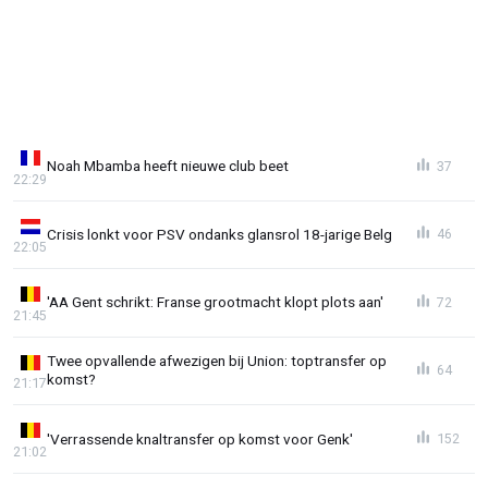
Noah Mbamba heeft nieuwe club beet
37
22:29
Crisis lonkt voor PSV ondanks glansrol 18-jarige Belg
46
22:05
'AA Gent schrikt: Franse grootmacht klopt plots aan'
72
21:45
Twee opvallende afwezigen bij Union: toptransfer op
64
komst?
21:17
'Verrassende knaltransfer op komst voor Genk'
152
21:02