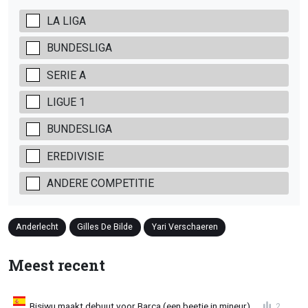
LA LIGA
BUNDESLIGA
SERIE A
LIGUE 1
BUNDESLIGA
EREDIVISIE
ANDERE COMPETITIE
Anderlecht
Gilles De Bilde
Yari Verschaeren
Meest recent
Bisiwu maakt debuut voor Barça (een beetje in mineur)
2