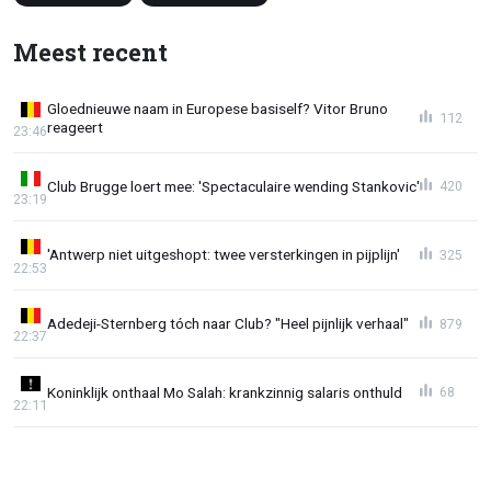
Meest recent
Gloednieuwe naam in Europese basiself? Vitor Bruno
112
reageert
23:46
Club Brugge loert mee: 'Spectaculaire wending Stankovic'
420
23:19
'Antwerp niet uitgeshopt: twee versterkingen in pijplijn'
325
22:53
Adedeji-Sternberg tóch naar Club? "Heel pijnlijk verhaal"
879
22:37
Koninklijk onthaal Mo Salah: krankzinnig salaris onthuld
68
22:11