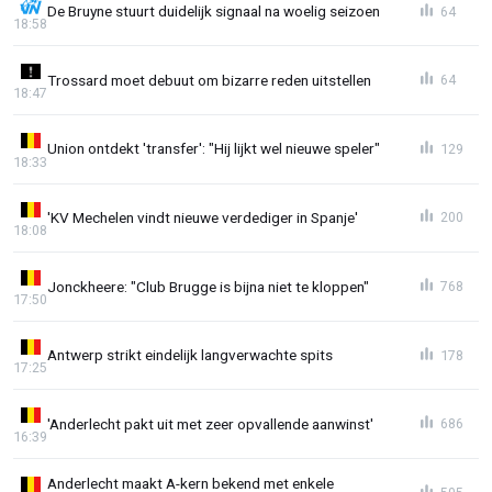
De Bruyne stuurt duidelijk signaal na woelig seizoen
64
18:58
Trossard moet debuut om bizarre reden uitstellen
64
18:47
Union ontdekt 'transfer': "Hij lijkt wel nieuwe speler"
129
18:33
'KV Mechelen vindt nieuwe verdediger in Spanje'
200
18:08
Jonckheere: "Club Brugge is bijna niet te kloppen"
768
17:50
Antwerp strikt eindelijk langverwachte spits
178
17:25
'Anderlecht pakt uit met zeer opvallende aanwinst'
686
16:39
Anderlecht maakt A-kern bekend met enkele