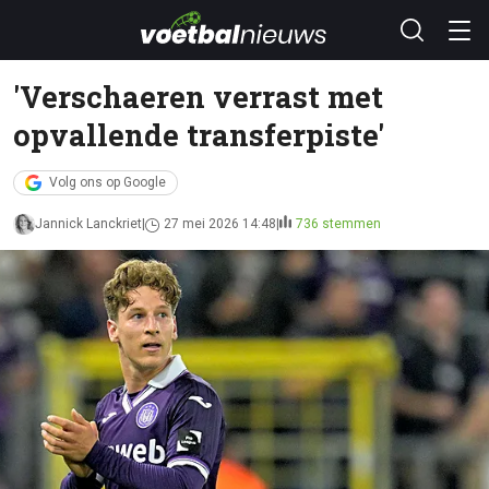
'Verschaeren verrast met
opvallende transferpiste'
Volg ons op Google
Jannick Lanckriet
27 mei 2026 14:48
736 stemmen