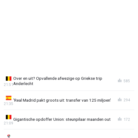
Over en uit? Opvallende afwezige op Griekse trip
585
Anderlecht
21:51
'Real Madrid pakt groots uit: transfer van 125 miljoen'
294
21:35
Gigantische opdoffer Union: steunpilaar maanden out
172
21:09