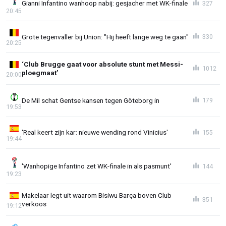
Gianni Infantino wanhoop nabij: gesjacher met WK-finale
327
20:45
Grote tegenvaller bij Union: "Hij heeft lange weg te gaan"
330
20:25
‘Club Brugge gaat voor absolute stunt met Messi-
1012
ploegmaat’
20:00
De Mil schat Gentse kansen tegen Göteborg in
179
19:53
'Real keert zijn kar: nieuwe wending rond Vinicius'
155
19:44
'Wanhopige Infantino zet WK-finale in als pasmunt'
144
19:23
Makelaar legt uit waarom Bisiwu Barça boven Club
351
verkoos
19:12