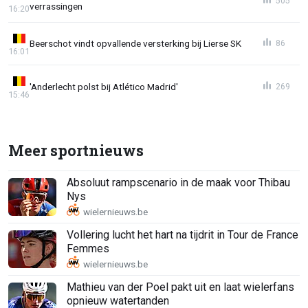
505
verrassingen
16:20
Beerschot vindt opvallende versterking bij Lierse SK
86
16:01
'Anderlecht polst bij Atlético Madrid'
269
15:46
Meer sportnieuws
Absoluut rampscenario in de maak voor Thibau
Nys
Vollering lucht het hart na tijdrit in Tour de France
Femmes
Mathieu van der Poel pakt uit en laat wielerfans
opnieuw watertanden