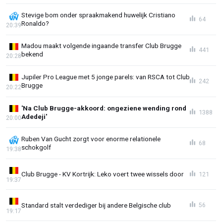
Stevige bom onder spraakmakend huwelijk Cristiano
64
Ronaldo?
20:39
Madou maakt volgende ingaande transfer Club Brugge
441
bekend
20:28
Jupiler Pro League met 5 jonge parels: van RSCA tot Club
242
Brugge
20:22
'Na Club Brugge-akkoord: ongeziene wending rond
1388
Adedeji'
20:00
Ruben Van Gucht zorgt voor enorme relationele
68
schokgolf
19:38
Club Brugge - KV Kortrijk: Leko voert twee wissels door
121
19:37
Standard stalt verdediger bij andere Belgische club
56
19:17