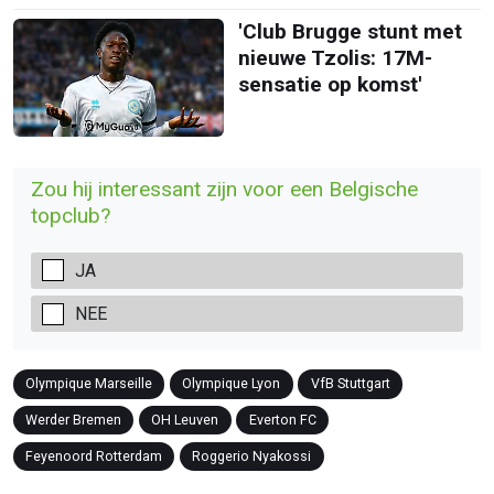
'Club Brugge stunt met
nieuwe Tzolis: 17M-
sensatie op komst'
Zou hij interessant zijn voor een Belgische
topclub?
JA
NEE
Olympique Marseille
Olympique Lyon
VfB Stuttgart
Werder Bremen
OH Leuven
Everton FC
Feyenoord Rotterdam
Roggerio Nyakossi