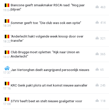
Biancone geeft smaakmaker RSCA raad: "Nog jaar
463
blijven"
19:04
Sommer geeft toe: “Die club was ook een optie”
414
18:39
'Anderlecht hakt volgende week knoop door over
321
transfer'
18:22
Club Brugge moet opletten: "Kijk naar Union en
365
Anderlecht"
18:01
Jan Vertonghen deelt aangrijpend persoonlijk nieuws
65
17:37
KRC Genk pakt plots uit met komst nieuwe aanvaller
245
17:16
STVV heeft beet en stelt nieuwe goalgetter voor
118
17:08