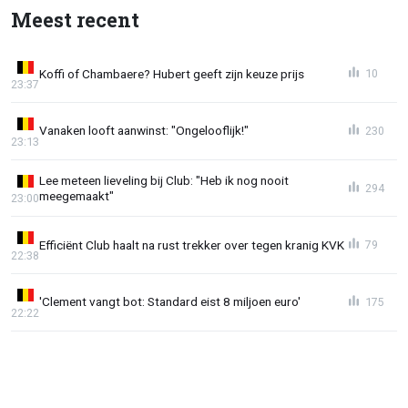
Meest recent
Koffi of Chambaere? Hubert geeft zijn keuze prijs
10
23:37
Vanaken looft aanwinst: "Ongelooflijk!"
230
23:13
Lee meteen lieveling bij Club: "Heb ik nog nooit
294
meegemaakt"
23:00
Efficiënt Club haalt na rust trekker over tegen kranig KVK
79
22:38
'Clement vangt bot: Standard eist 8 miljoen euro'
175
22:22