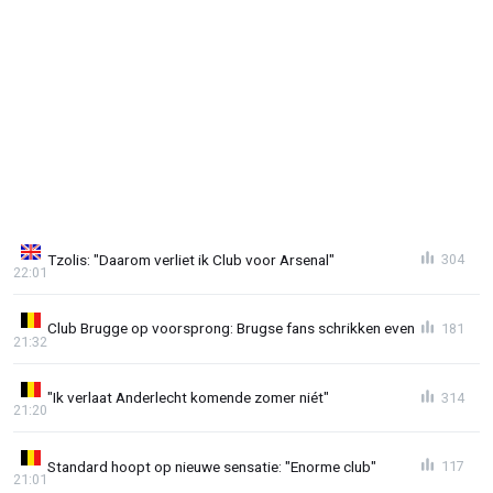
Tzolis: "Daarom verliet ik Club voor Arsenal"
304
22:01
Club Brugge op voorsprong: Brugse fans schrikken even
181
21:32
"Ik verlaat Anderlecht komende zomer niét"
314
21:20
Standard hoopt op nieuwe sensatie: "Enorme club"
117
21:01