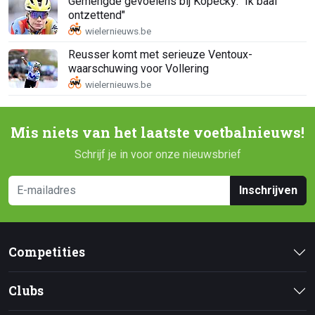
Gemengde gevoelens bij Kopecky: "Ik baal
ontzettend"
Reusser komt met serieuze Ventoux-
waarschuwing voor Vollering
Mis niets van het laatste voetbalnieuws!
Schrijf je in voor onze nieuwsbrief
Inschrijven
Competities
Clubs