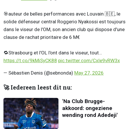
🎯auteur de belles performances avec Louvain 🇧🇪, le
solide défenseur central Roggerio Nyakossi est toujours
dans le viseur de l'OM, son ancien club qui dispose d'une
clause de rachat prioritaire de 6 M€
🔁Strasbourg et l'OL l'ont dans le viseur, tout…
https://t.co/9kMiSyCK88
pic.twitter.com/CxIe9vRW3x
— Sébastien Denis (@sebnonda)
May 27, 2026
🚀 Iedereen leest dit nu:
'Na Club Brugge-
akkoord: ongeziene
wending rond Adedeji'